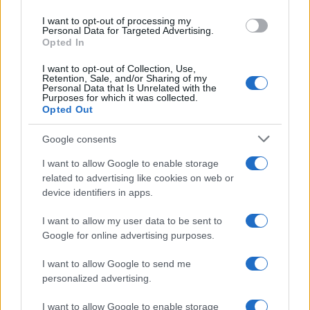
use your data for below specified purposes in below Google
I want to opt-out of processing my
consent section.
Personal Data for Targeted Advertising.
Opted In
Come finirebbe una guerra tra UE e
Russia? Tre scenari per il 2030 (e le
I want to opt-out of Collection, Use,
alternative alla linea dura)
Retention, Sale, and/or Sharing of my
Personal Data that Is Unrelated with the
20 Luglio 2026 10:00
Purposes for which it was collected.
Opted Out
Google consents
#
EDITORIALI
I want to allow Google to enable storage
related to advertising like cookies on web or
device identifiers in apps.
I want to allow my user data to be sent to
Google for online advertising purposes.
I want to allow Google to send me
personalized advertising.
Cina, Russia e Iran, io ve l’avevo detto (di
Vito Petrocelli)
I want to allow Google to enable storage