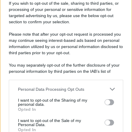
#
GEOGRAFIE
DEL
POTERE
If you wish to opt-out of the sale, sharing to third parties, or
processing of your personal or sensitive information for
targeted advertising by us, please use the below opt-out
di Fabio Massimo Paernti
section to confirm your selection.
Please note that after your opt-out request is processed you
may continue seeing interest-based ads based on personal
information utilized by us or personal information disclosed to
third parties prior to your opt-out.
"Mentre noi giochiamo con i chatbot, la
Cina si è presa il futuro dell'IA" (VIDEO)
You may separately opt-out of the further disclosure of your
personal information by third parties on the IAB’s list of
24 Giugno 2026 08:00
downstream participants.
Personal Data Processing Opt Outs
This information may also be disclosed by us to third parties
on the IAB’s List of Downstream Participants that may further
#
RETHINK.POWER
I want to opt-out of the Sharing of my
disclose it to other third parties.
personal data.
Opted In
Please note that this website/app uses one or more Google
services and may gather and store information including but
di Alessandro Bartoloni
I want to opt-out of the Sale of my
Personal Data.
not limited to your visit or usage behaviour. You may click to
Opted In
grant or deny consent to Google and its third-party tags to