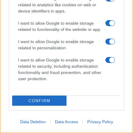
related to analytics like cookies on web or
07 Agosto 2026 18:00
device identifiers in apps.
I want to allow Google to enable storage
related to functionality of the website or app.
#
STORIA
IN
DIRETTA
I want to allow Google to enable storage
related to personalization.
di Loretta Napoleoni
I want to allow Google to enable storage
related to security, including authentication
functionality and fraud prevention, and other
user protection.
"Black Rock non perde mai" – l'allarme di
Volpi sulla bolla tecnologica
CONFIRM
27 Giugno 2026 16:24
Data Deletion
Data Access
Privacy Policy
#
MONDISUD