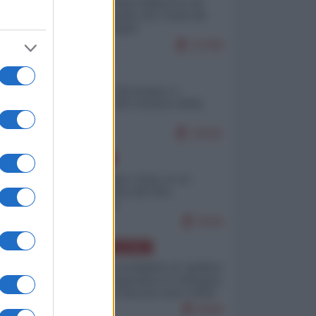
Ceuta: perché il Marocco fa
con noi quello che vuole (di
Alberto Negri)
12799
ITALIA
Il turismo di massa e i
"risvegli" del Corriere della
sera
10181
EUROPA
Cina, Russia e Iran, io ve
l’avevo detto (di Vito
Petrocelli)
8444
AMERICA LATINA
Dalla Convertibilità al "grillete
fiscal": l'Argentina si consegna
ai mercati (ancora una volta)
8046