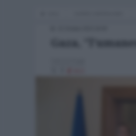
Home
GUERRE E IMPERIALISMO
22 Ottobre 2023 18:00
Gaza, "l'umane
Fabrizio Poggi
8523