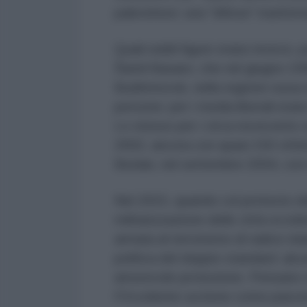
palestinesi: una "difesa" trasform
Quali nobili figure erano invece, 
Šamil Basaev, che nel giugno 19
Budënnovsk, nella regione russa 
persone: per i media liberali eran
Lo stesso per i circa novecento o
2002, ancora con quasi 150 vittime
Beslan, nel settembre 2004, con t
Nel 2015, quando col pretesto dell
militarizzazione delle città occid
armata al terrorismo di radice isla
politica del doppio standard: alcu
amorevole protezione. Pensano che 
l'Occidente sa bene come pascere 