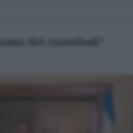
simo dei cannibali"