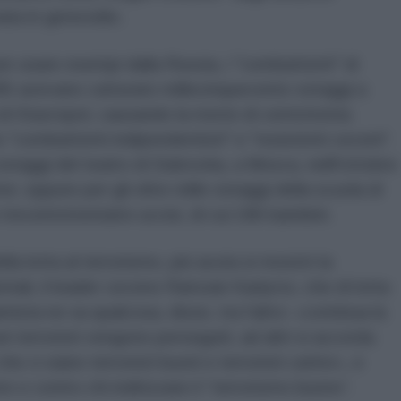
ata in genocidio.
per usare esempi dalla Russia, i "combattenti" di
95 avevano catturato millecinquecento ostaggi a
di Stavropol, causando la morte di centotrenta
o "combattenti indipendentisti" e "resistenti ceceni".
staggi del teatro di Dubrovka, a Mosca, nelll'ottobre
; oppure per gli oltre mille ostaggi della scuola di
recentotrentatre uccisi, di cui 186 bambini.
a lotta al terrorismo, più acuta si mostrò la
entali, il leader ceceno Ramzan Kadyrov, che di lotta
mista ne sa qualcosa, disse, tra l'altro: «continua la
ni terroristi vengono perseguiti, ad altri si accorda
ci siano terroristi buoni e terroristi cattivi», e
e contro chi indirizzare il “terrorismo buono”.