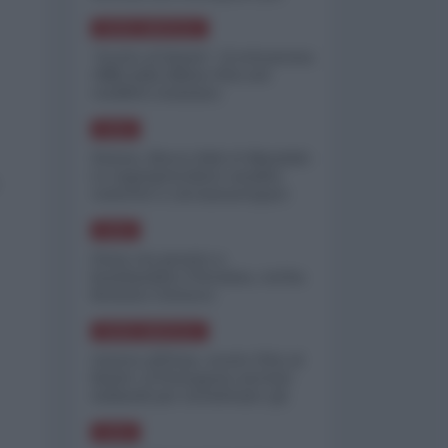
minimizzare le perdite
NORD-AMERICA
"Scorte al limite": il retroscena
CNN sulla difesa USA nel
conflitto iraniano
ASIA
Yemen, blocco Bab el-Mandab:
Le superpetroliere saudite
costrette a circumnavigare
l'Africa
ASIA
l'Iran era pronto a
bombardare l'Ucraina, cos'ha
fermato l'attacco
NORD-AMERICA
Guerra all'Iran, scorte USA al
limite: il Pentagono investe
miliardi per ricostituire gli
arsenali
ASIA