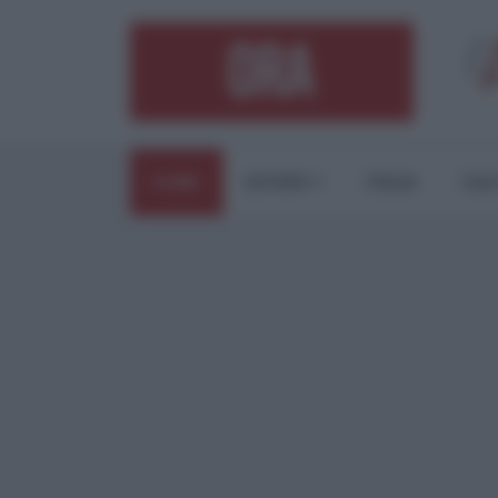
HOME
ESTERI
ITALIA
CUL