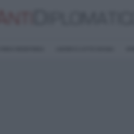
TURA E RESISTENZA
LAVORO E LOTTE SOCIALI
OPI