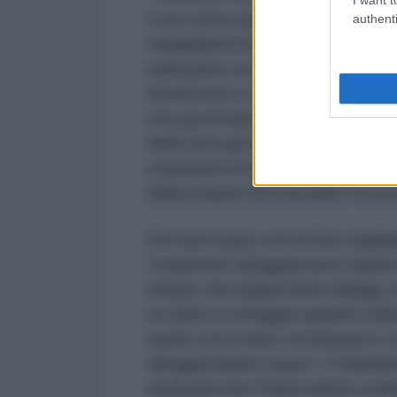
Così come quella tra "aggredito 
authenti
nazigolpisti di Kiev e buona per
sulla parte con cui schierarsi? Sol
di persone in tutto il mondo non 
che governano uno stato messo in
delle armi gli interessi euro-atla
sostenere la lotta di un popolo o
della propria terra da parte di un 
Per fare il paio con la Kiev majda
"resistente all'aggressore islamico
missili, che spiana interi villagg
ne tiene in ostaggio qualche mili
anche con le armi, al massacro, son
all'aggressione russa"; i "resisten
resistenti che "hanno diritto a d