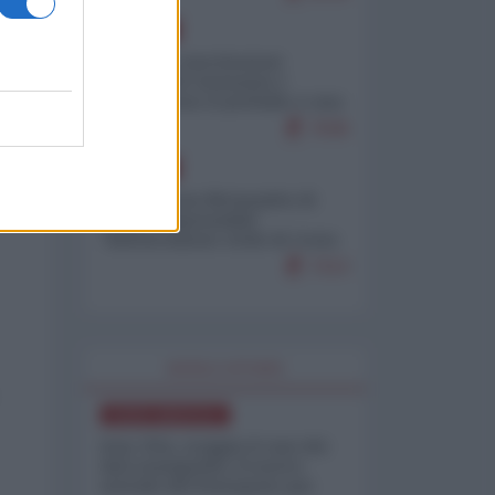
EUROPA
Mosca: le esercitazioni
nucleari di Germania e
Francia sono il preludio a una
guerra contro la Russia
7636
EUROPA
Petro accusa Netanyahu di
essere responsabile
"dell'invasione civile di Ceuta
da parte dei marocchini"
7213
WORLD AFFAIRS
NORD-AMERICA
Iran-USA, scoppia il caso dei
dati manipolati: il nuovo
metodo del Pentagono per