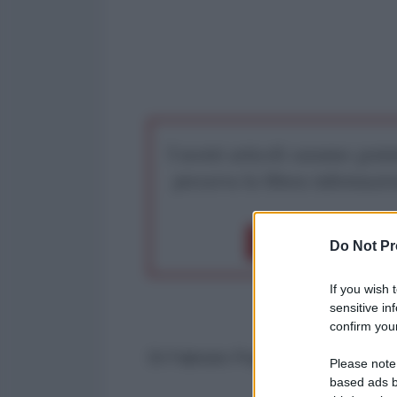
I nostri articoli saranno gratu
preserva la libera infor
Dona 1€
Don
Do Not Pr
If you wish 
sensitive in
confirm your
Di Fabrizio Poggi per l'AntiDiplo
Please note
based ads b