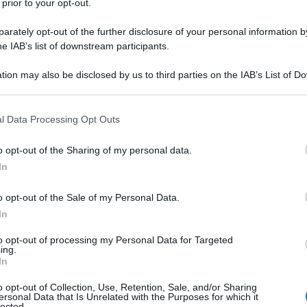
 prior to your opt-out.
rately opt-out of the further disclosure of your personal information by
ndiamo a prestito da Aleksej Belov questa
he IAB’s list of downstream participants.
ceskoj Kul'tury, la usa in riferimento
tion may also be disclosed by us to third parties on the IAB’s List of 
ollettivo” verso la condotta terroristica della guerra
 that may further disclose it to other third parties.
uasi all'unanimità dai cannibali che si sono alternati a
 that this website/app uses one or more Google services and may gath
ssate e future, al macellaio di Tel Aviv, che da due
l Data Processing Opt Outs
including but not limited to your visit or usage behaviour. You may click 
iardi di armi) al nazigolpista-capo di Kiev.
 to Google and its third-party tags to use your data for below specifi
o opt-out of the Sharing of my personal data.
ogle consent section.
In
tsola, Antony Blinken, Lloyd Austin, Annalena
rine Colonna, Joe Biden, Emmanuel Macron, Olaf
o opt-out of the Sale of my Personal Data.
 intercedere presso l'altissimo per l'anima di
In
to opt-out of processing my Personal Data for Targeted
ing.
In
 terroristi» ha proclamato Scholz; in «questo
è uno solo: accanto a Israele». Una associazione di
o opt-out of Collection, Use, Retention, Sale, and/or Sharing
ersonal Data that Is Unrelated with the Purposes for which it
e il perenne atteggiamento non solo teutonico, ma
lected.