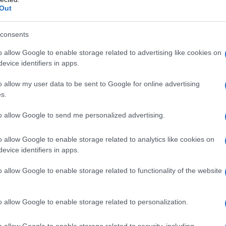
Out
delle “libere democrazie”, verso il cosiddetto “ordine
 muri, recinzioni, galera, assassinii e razzismo, la
consents
li schiavi osano ribellarsi, diventano “aggressori” e
o allow Google to enable storage related to advertising like cookies on
dello "scontro di civiltà", i terroristi stanno, per
evice identifiers in apps.
tengono in ostaggio" quella che, per i loro parametri,
riente".
o allow my user data to be sent to Google for online advertising
s.
a al resto del mondo, che non sta dalla loro parte,
to allow Google to send me personalized advertising.
democrazia cui oggi liberali, reazionari e
o. È la loro “democrazia”: democrazia per potenze
o allow Google to enable storage related to analytics like cookies on
evice identifiers in apps.
ata e sanguinaria dittatura su popoli che si ribellano,
nza dignitosa e non a lager, apartheid,
o allow Google to enable storage related to functionality of the website
ono presi a prestito dal più spietato arsenale
o allow Google to enable storage related to personalization.
azia dall'altra: in questo modo, la scelta è sicura.
o allow Google to enable storage related to security, including