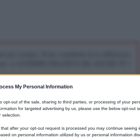
iti per sempre. Il tuo contributo fa la differenza:
mazione. L'ANTIDIPLOMATICO SEI ANCHE TU!
a 5€
Dona 15€
Scegli importo
ocess My Personal Information
to opt-out of the sale, sharing to third parties, or processing of your per
formation for targeted advertising by us, please use the below opt-out s
 selection.
matico
 that after your opt-out request is processed you may continue seeing i
ased on personal information utilized by us or personal information dis