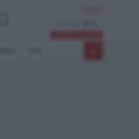
ACCEDI
Abbonati / Sostienici
NIONI
SHOP