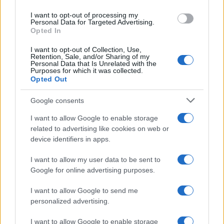
use your data for below specified purposes in below Google
I want to opt-out of processing my
consent section.
Personal Data for Targeted Advertising.
Opted In
I want to opt-out of Collection, Use,
Berlino salva la privacy delle chat online –
Retention, Sale, and/or Sharing of my
ma il rischio censura resta all’orizzonte
Personal Data that Is Unrelated with the
Purposes for which it was collected.
17 Ottobre 2025 13:00
Opted Out
Google consents
I want to allow Google to enable storage
#
UNA
FINESTRA
APERTA
related to advertising like cookies on web or
device identifiers in apps.
Una finestra aperta
I want to allow my user data to be sent to
Google for online advertising purposes.
I want to allow Google to send me
personalized advertising.
La governance cinese vista dai
rappresentanti italiani e la visione dello
I want to allow Google to enable storage