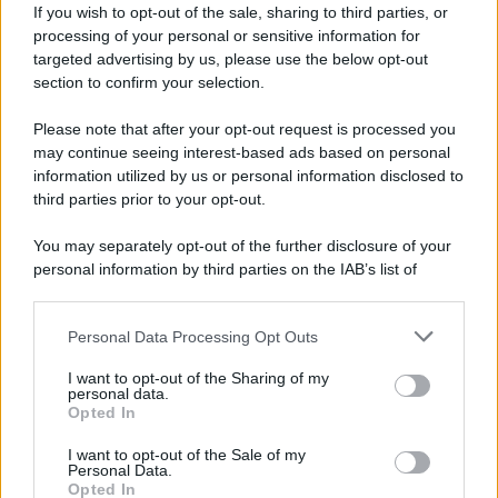
If you wish to opt-out of the sale, sharing to third parties, or
#
EXODUS
processing of your personal or sensitive information for
targeted advertising by us, please use the below opt-out
section to confirm your selection.
di Michelangelo Severgnini
Please note that after your opt-out request is processed you
may continue seeing interest-based ads based on personal
information utilized by us or personal information disclosed to
third parties prior to your opt-out.
La Trilogia del Rimosso di Michelangelo
You may separately opt-out of the further disclosure of your
Severgnini, prodotta da l'AntiDiplomatico,
interamente in chiaro
personal information by third parties on the IAB’s list of
downstream participants.
24 Luglio 2026 15:49
Personal Data Processing Opt Outs
This information may also be disclosed by us to third parties
on the IAB’s List of Downstream Participants that may further
I want to opt-out of the Sharing of my
disclose it to other third parties.
personal data.
#
GENERAZIONE
ANTIDIPLOMATICA
Opted In
Please note that this website/app uses one or more Google
services and may gather and store information including but
I want to opt-out of the Sale of my
Personal Data.
not limited to your visit or usage behaviour. You may click to
Opted In
grant or deny consent to Google and its third-party tags to