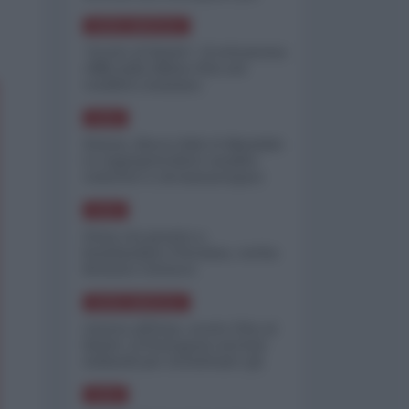
minimizzare le perdite
NORD-AMERICA
"Scorte al limite": il retroscena
CNN sulla difesa USA nel
conflitto iraniano
ASIA
Yemen, blocco Bab el-Mandab:
Le superpetroliere saudite
costrette a circumnavigare
l'Africa
ASIA
l'Iran era pronto a
bombardare l'Ucraina, cos'ha
fermato l'attacco
NORD-AMERICA
Guerra all'Iran, scorte USA al
limite: il Pentagono investe
miliardi per ricostituire gli
arsenali
ASIA