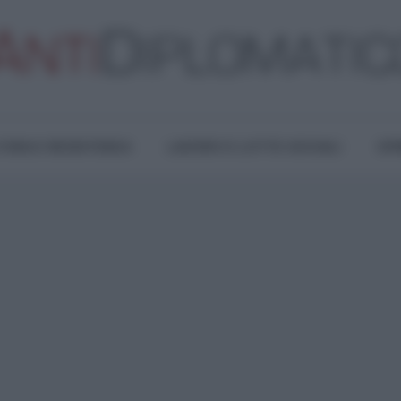
TURA E RESISTENZA
LAVORO E LOTTE SOCIALI
OPI