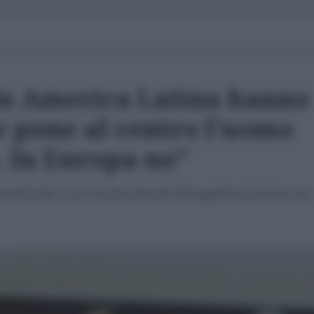
In America Latina hanno
e pone al centro l'uomo
. In Europa no"
camminando e noi ci siamo fermati? Perseguitare la Grecia è un