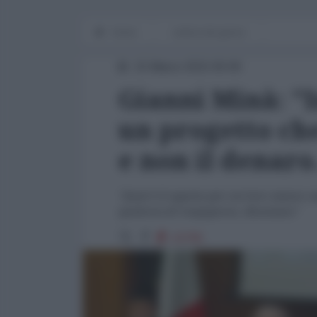
Home
notizia del giorno
15 Marzo 2015 00:00
Gianni Minà: "
un progetto ch
e non il denaro
"Qual è il segreto per cui loro stanno 
qualcosa di vergognoso, disumano"
10795