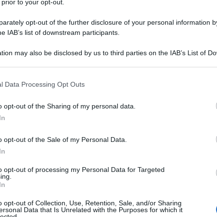
 prior to your opt-out.
rately opt-out of the further disclosure of your personal information by
he IAB’s list of downstream participants.
tion may also be disclosed by us to third parties on the IAB’s List of 
 that may further disclose it to other third parties.
 that this website/app uses one or more Google services and may gath
l Data Processing Opt Outs
including but not limited to your visit or usage behaviour. You may click 
 to Google and its third-party tags to use your data for below specifi
o opt-out of the Sharing of my personal data.
ogle consent section.
In
o opt-out of the Sale of my Personal Data.
In
to opt-out of processing my Personal Data for Targeted
ing.
In
getto che pone al centro l'uomo e non il denaro.
 alla Conferenza
“l'Alba di una nuova Europa”
o opt-out of Collection, Use, Retention, Sale, and/or Sharing
ersonal Data that Is Unrelated with the Purposes for which it
tati dalla Commissione Affari Esteri del Movimento
lected.