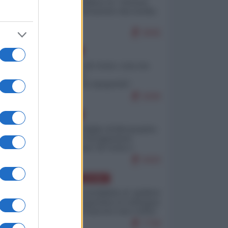
Quali sarebbero le “vittorie
ucraine” decantate dai media
italici?
9945
EUROPA
Invasione di Ceuta: cosa sta
accadendo
nell'enclave spagnola?
9206
EUROPA
Quando il figlio di Netanyahu
incitava "l'occupazione
musulmana" di Ceuta e
Melilla
8420
AMERICA LATINA
Dalla Convertibilità al "grillete
fiscal": l'Argentina si consegna
ai mercati (ancora una volta)
7740