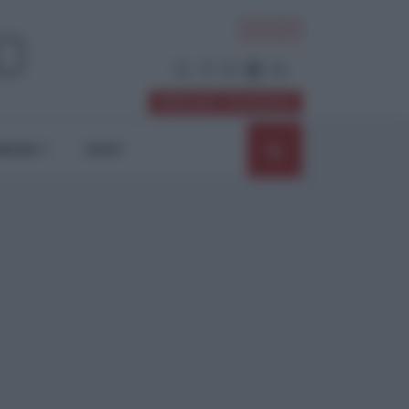
ACCEDI
Abbonati / Sostienici
NIONI
SHOP