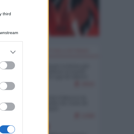
 third
Downstream
er and store
I PIÙ LETTI DELLA SETTIMANA
to grant or
ed purposes
Restare umani: la forma più
alta di ribellione al mondo
distopico di oggi (di Alberto
Bradanini)
20042
Ceuta: perché il Marocco fa
con noi quello che vuole (di
Alberto Negri)
12408
EUROPA