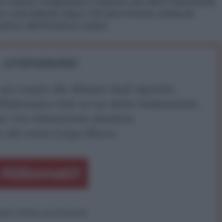
i stanno strappando il rispetto dei diritti elementari
mo cancellando dopo 100 anni di lotte sindacali.
mico dell'America Latina”.
ATTENZIONE!
r reagire alla dittatura degli algoritmi.
iDiplomatico lede un tuo diritto fondamentale.
a vera informazione pluralista.
a alla nostra Lunga Marcia.
Abbonati!
pure effettua una donazione