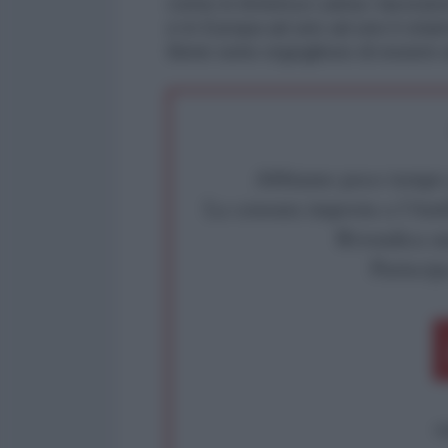
come in America Latina i lavorator
e in Europa ad uno ad uno li stia
Bene sono orgoglioso di essere a
Abbiamo poco tempo pe
La censura imposta a l'Ant
Rivendica un
Partecip
op