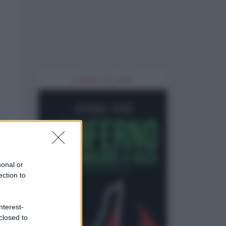
IL LIBRO DEL MESE
sonal or
ection to
nterest-
closed to