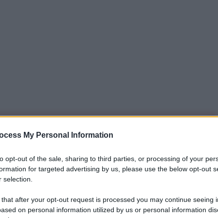
iti per sempre. Il tuo contributo fa la differenza:
ocess My Personal Information
mazione. L'ANTIDIPLOMATICO SEI ANCHE TU!
to opt-out of the sale, sharing to third parties, or processing of your per
formation for targeted advertising by us, please use the below opt-out s
 selection.
a 5€
Dona 15€
Scegli importo
 that after your opt-out request is processed you may continue seeing i
ased on personal information utilized by us or personal information dis