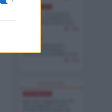
NORD-AMERICA
Il "mistero" dei numeri: il
governo Usa minimizza le
vittime in Iran, mentre fonti
interne...
7665
EUROPA
Mosca: le esercitazioni
nucleari di Germania e
Francia sono il preludio a una
guerra contro la Russia
7328
WORLD AFFAIRS
NORD-AMERICA
Iran-USA, scoppia il caso dei
dati manipolati: il nuovo
metodo del Pentagono per