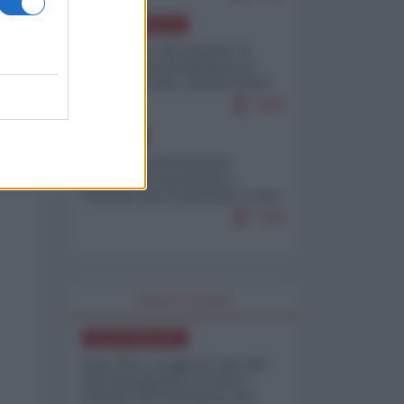
NORD-AMERICA
Il "mistero" dei numeri: il
governo Usa minimizza le
vittime in Iran, mentre fonti
interne...
7665
EUROPA
Mosca: le esercitazioni
nucleari di Germania e
Francia sono il preludio a una
guerra contro la Russia
7328
WORLD AFFAIRS
NORD-AMERICA
Iran-USA, scoppia il caso dei
dati manipolati: il nuovo
metodo del Pentagono per