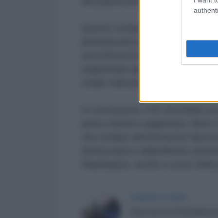
dei popoli europei.
authenti
Questo comportamento rivela il ve
preferiscono perpetuare il conflit
una Unione Europea che si vanta d
sopprimano gli sforzi di un memb
totale mancanza di sovranità e un'
In conclusione, l'UE dovrebbe sos
primo ministro ungherese Viktor 
che rivelare ulteriormente l'ipocri
democrazia e della libertà, prefe
Washington, anche a costo della p
FABRIZIO VERDE
Direttore de l'AntiDiplom