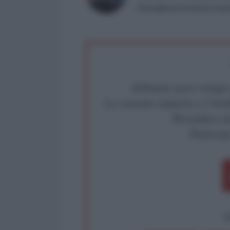
Giornalista di stretta os
Abbiamo poco tempo pe
La censura imposta a l'Ant
Rivendica un
Partecip
op