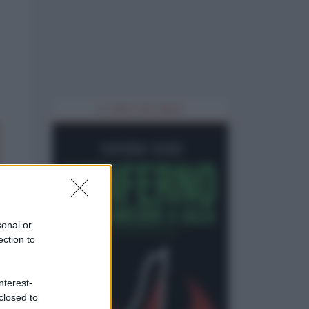
IL LIBRO DEL MESE
sonal or
ection to
nterest-
closed to