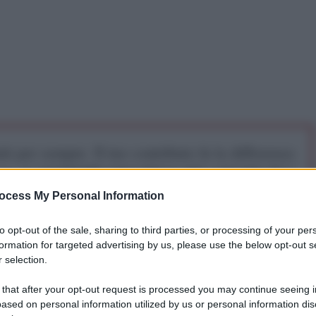
iti per sempre. Il tuo contributo fa la differenza:
mazione. L'ANTIDIPLOMATICO SEI ANCHE TU!
ocess My Personal Information
a 5€
Dona 15€
Scegli importo
to opt-out of the sale, sharing to third parties, or processing of your per
formation for targeted advertising by us, please use the below opt-out s
 selection.
ei cosiddetti "buoni" e "democratici" leader europei,
 that after your opt-out request is processed you may continue seeing i
colare gli sforzi di pace del primo ministro
ased on personal information utilized by us or personal information dis