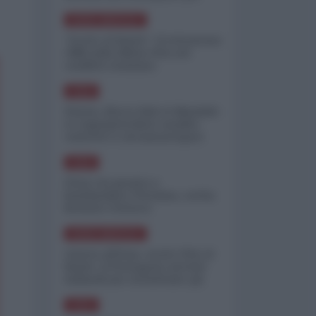
minimizzare le perdite
NORD-AMERICA
"Scorte al limite": il retroscena
CNN sulla difesa USA nel
conflitto iraniano
ASIA
Yemen, blocco Bab el-Mandab:
Le superpetroliere saudite
costrette a circumnavigare
l'Africa
ASIA
l'Iran era pronto a
bombardare l'Ucraina, cos'ha
fermato l'attacco
NORD-AMERICA
Guerra all'Iran, scorte USA al
limite: il Pentagono investe
miliardi per ricostituire gli
arsenali
ASIA