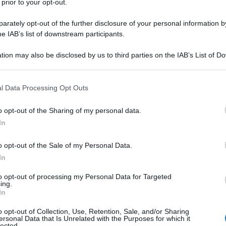
ene attualmente la presidenza di turno del Consiglio
 prior to your opt-out.
da rivela una preoccupante inclinazione bellicista,
rately opt-out of the further disclosure of your personal information by
otto l'Europa a una colonia senza sovranità.
he IAB’s list of downstream participants.
tion may also be disclosed by us to third parties on the IAB’s List of 
iamento, Orban ha iniziato una "Missione di pace 3.0",
 that may further disclose it to other third parties.
er cercare soluzioni diplomatiche al conflitto in
 that this website/app uses one or more Google services and may gath
iva ha suscitato malumori tra molti Stati membri
l Data Processing Opt Outs
including but not limited to your visit or usage behaviour. You may click 
emier ungherese di slealtà e di agire contro le
 to Google and its third-party tags to use your data for below specifi
o opt-out of the Sharing of my personal data.
. Nonostante Orban abbia chiarito in una lettera al
ogle consent section.
In
 Charles Michel di non aver avanzato proposte o
uoi colloqui, i suoi sforzi di pace sono stati
o opt-out of the Sale of my Personal Data.
In
to opt-out of processing my Personal Data for Targeted
figure come il portavoce della Commissione Europea
ing.
In
alia Antonio Tajani, è stata quella di denunciare
o opt-out of Collection, Use, Retention, Sale, and/or Sharing
ato. Questa presa di posizione ignora volutamente
ersonal Data that Is Unrelated with the Purposes for which it
lected.