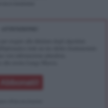
servanza maradoniana
ATTENZIONE!
r reagire alla dittatura degli algoritmi.
iDiplomatico lede un tuo diritto fondamentale.
a vera informazione pluralista.
a alla nostra Lunga Marcia.
Abbonati!
pure effettua una donazione