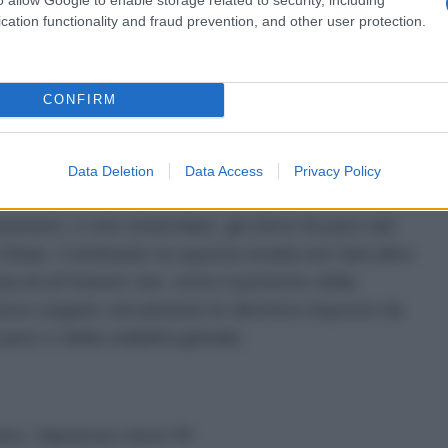
cation functionality and fraud prevention, and other user protection.
ro volto dei cosiddetti "buoni" leader europei, che
to piuttosto che perseguire la pace. È ironico che, in
CONFIRM
i combattere per la democrazia e i diritti umani, si
ro per cercare soluzioni pacifiche, dimostrando una
inquietante inclinazione verso il bellicismo.
Data Deletion
Data Access
Privacy Policy
tenere, e non ostacolare, gli sforzi di pace del
Orban. Continuare su questa strada non farà altro
sia di un'Unione che, sotto il pretesto della
risce seguire ciecamente le direttive imposte da
ace e della stabilità globale.
atico. Napoletano classe '80