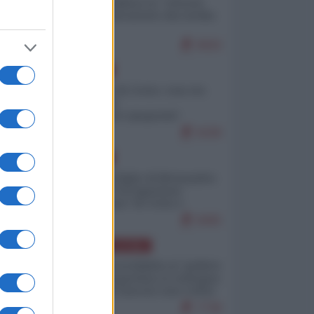
Quali sarebbero le “vittorie
ucraine” decantate dai media
italici?
9920
EUROPA
Invasione di Ceuta: cosa sta
accadendo
nell'enclave spagnola?
9199
EUROPA
Quando il figlio di Netanyahu
incitava "l'occupazione
musulmana" di Ceuta e
Melilla
8405
AMERICA LATINA
Dalla Convertibilità al "grillete
fiscal": l'Argentina si consegna
ai mercati (ancora una volta)
7738