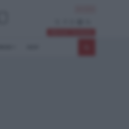
ACCEDI
Abbonati / Sostienici
NIONI
SHOP