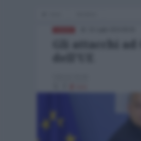
Home
MondiSud
16 Luglio 2024 08:00
EUROPA
Gli attacchi ad
dell'UE
Fabrizio Verde
5041