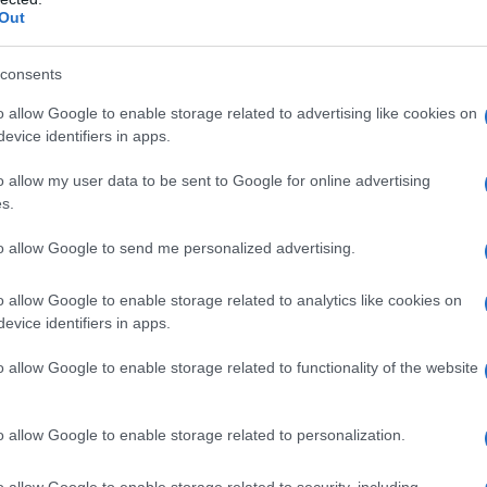
 di raccogliere informazioni di prima mano sulle
Out
 nel conflitto, in un momento in cui la leadership
ausa della campagna elettorale.
consents
o allow Google to enable storage related to advertising like cookies on
ata al punto che alcune nazioni, tra cui Germania e i
evice identifiers in apps.
possibilità di togliere all'Ungheria la presidenza di
o allow my user data to be sent to Google for online advertising
po liberale) ha addirittura chiesto al Consiglio
s.
i per interrompere la presidenza ungherese,
ta proposta, sebbene ancora solo un'ipotesi,
to allow Google to send me personalized advertising.
zzare ulteriormente l'Ungheria e i suoi sforzi di pace.
o allow Google to enable storage related to analytics like cookies on
evice identifiers in apps.
ban è emblematico di una più ampia ipocrisia.
uardo di democrazia e libertà, è pronta a
o allow Google to enable storage related to functionality of the website
e non si allinei con la linea guerrafondaia imposta da
quotidianamente si grida al pericolo fascista e alla
o allow Google to enable storage related to personalization.
ure’, l'UE stessa rifiuta la pace, ignorando la volontà
o allow Google to enable storage related to security, including