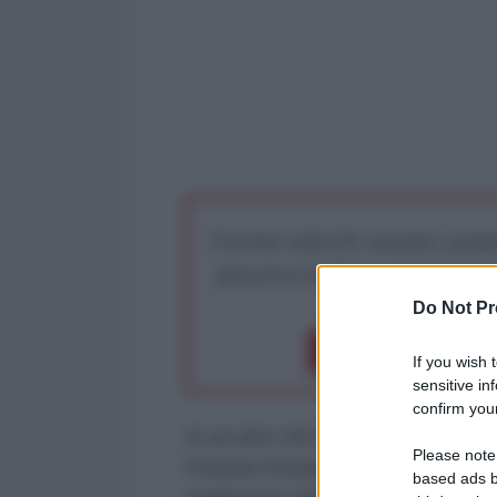
I nostri articoli saranno gratu
preserva la libera infor
Do Not Pr
Dona 1€
Don
If you wish 
sensitive in
confirm your
In un atto che svela l'ipocrisia d
Please note
l'Unione Europea ha scelto di osta
based ads b