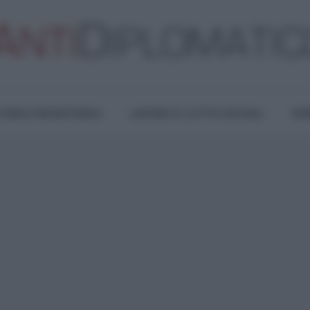
TURA E RESISTENZA
LAVORO E LOTTE SOCIALI
OPI