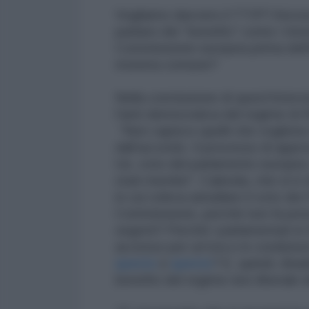
Vogliamo davvero il TTIP? Ancora
parlano dei “benefici” come i tris
Commissione europea prima dell'
moneta comune?
Nella conclusione di quest'interv
l'anti-democratica del regime di 
“Non capisco quelli che vogliono
dall’accordo. Il processo di appr
Ue, voto del parlamento europeo, 
stati membri”. Calenda, che si è
in cui voleva annullare il voto dei 
Commissione, perché non fa press
segreti? Perché i parlamentari in
accesso per un'ora e in condizion
questo
e
questo
? E, quindi, riba
benefici del regime neo-liberale 