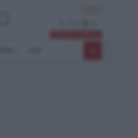
ACCEDI
Abbonati / Sostienici
NIONI
SHOP