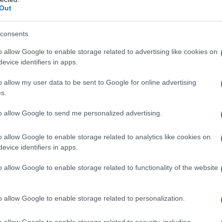
re da lobbista con i più riluttanti francesi e tedeschi
Out
i di legare ai suoi interessi più aree possibili
FTA, come il TTIP in Europa, abbia successo.
consents
hiara, dicevamo, ed è anche chiaro quello che
lla trappola o rete degli accordi che si auto-
o allow Google to enable storage related to advertising like cookies on
 ma che di libero hanno veramente poco.
evice identifiers in apps.
o allow my user data to be sent to Google for online advertising
Trade Agreement), il Trattato Zero ideato dagli
s.
io che deve essere studiato molto
mblema di come i trattati internazionali possono
to allow Google to send me personalized advertising.
 e la società di una nazione.
o allow Google to enable storage related to analytics like cookies on
esenta per l'euro, il Messico lo rappresenta per
evice identifiers in apps.
i stanno imponendo o cercano di imporre in giro per il
o allow Google to enable storage related to functionality of the website
stante i benefici economici presunti che il trattato
o allow Google to enable storage related to personalization.
o e lungo termine – così era stato venduto nel
entata a dismisura violenza, povertà e criminalità
o allow Google to enable storage related to security, including