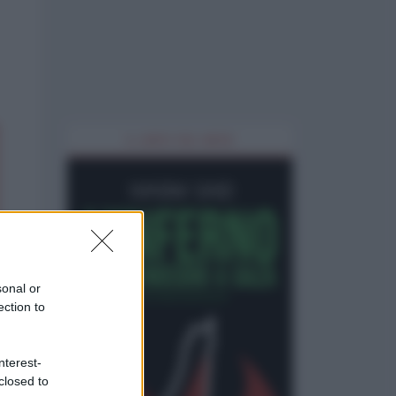
IL LIBRO DEL MESE
sonal or
ection to
nterest-
closed to