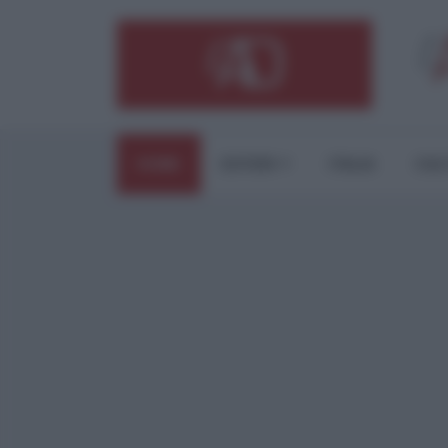
HOME
ESTERI
ITALIA
CUL