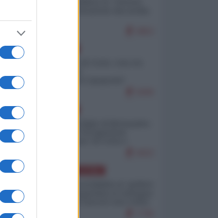
Quali sarebbero le “vittorie
ucraine” decantate dai media
italici?
9953
EUROPA
Invasione di Ceuta: cosa sta
accadendo
nell'enclave spagnola?
9206
EUROPA
Quando il figlio di Netanyahu
incitava "l'occupazione
musulmana" di Ceuta e
Melilla
8423
AMERICA LATINA
Dalla Convertibilità al "grillete
fiscal": l'Argentina si consegna
ai mercati (ancora una volta)
7745