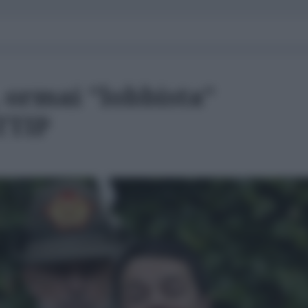
 ormai "lobbista"
TTIP