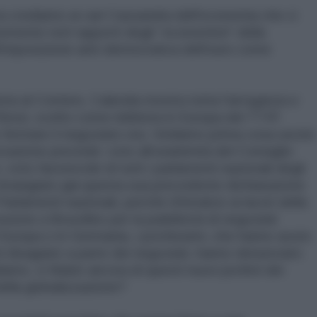
 crediamo ai vari Cassandra dell'economia che ci
temente noti rapporti degli “economisti” della
imposizione anti-democratica dell'euro come
ista al Corriere, Calenda mostra tutta l'arroganza e
Renzi, scelto come lobbista in Europa del TTIP.
 fermare il negoziato ora. Vediamo prima cosa uscirà
ovazione prevede: voto all’unanimità del Consiglio
voto favorevole di tutti i parlamenti nazionali degli
 rimangiato già questa sua precedente dichiarazione
Parlamenti nazionali, perché d'intralcio ai lavori della
ione a Bruxelles per la pubblicità di negoziati
 Europa o in Germania, i pochissimi, che hanno avuto
i disagiate a parte dei negoziati, hanno denunciato
diamo, vi fidate ancora di questi nuovi profeti dei
della globalizzazione?