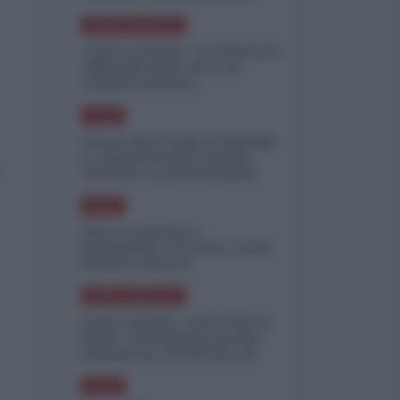
minimizzare le perdite
NORD-AMERICA
"Scorte al limite": il retroscena
CNN sulla difesa USA nel
conflitto iraniano
ASIA
Yemen, blocco Bab el-Mandab:
Le superpetroliere saudite
costrette a circumnavigare
l'Africa
ASIA
l'Iran era pronto a
bombardare l'Ucraina, cos'ha
fermato l'attacco
NORD-AMERICA
Guerra all'Iran, scorte USA al
limite: il Pentagono investe
miliardi per ricostituire gli
arsenali
ASIA