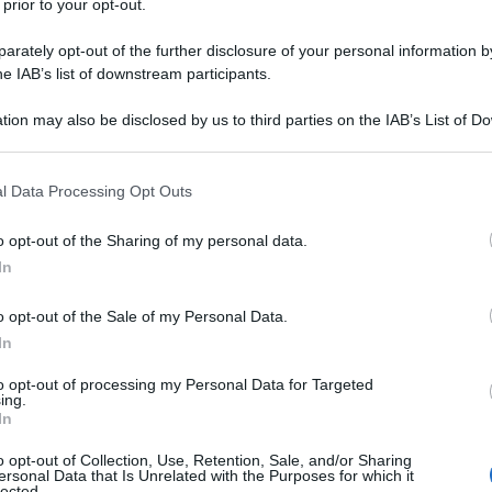
 prior to your opt-out.
onali che “chiedono” il famigerato TTIP, la Nato
 da un lato, e il vice-direttore del Fatto Quotidiano
rately opt-out of the further disclosure of your personal information by
he IAB’s list of downstream participants.
ticoli in pochissimo tempo sull'
argomento
.
tion may also be disclosed by us to third parties on the IAB’s List of 
 il ministro per lo sviluppo economico, colui che è
 that may further disclose it to other third parties.
ecord di farci rimpiangere la Guidi, sostiene, in
me la “Nato economica” agevolerà, non danneggerà,
 that this website/app uses one or more Google services and may gath
l Data Processing Opt Outs
including but not limited to your visit or usage behaviour. You may click 
nzi colpirà, le multinazionali. Fantascienza, ormai
 to Google and its third-party tags to use your data for below specifi
imandiamo a
qui
e
qui
).
o opt-out of the Sharing of my personal data.
ogle consent section.
In
rriere sull'ipotesi in cui l'accordo dovesse fallire,
’occasione di crescita straordinaria, ma
o opt-out of the Sale of my Personal Data.
nire regole e standard avanzati e globali da fare valere
In
 regole uguali per tutti gli attori della
to opt-out of processing my Personal Data for Targeted
a accumulare da parte europea un ritardo, poiché nel
ing.
 ha raggiunto un accordo sul Tpp, ossia il trattato
In
esi dell’area Pacifico».
o opt-out of Collection, Use, Retention, Sale, and/or Sharing
ersonal Data that Is Unrelated with the Purposes for which it
lected.