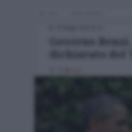
Home
notizia del giorno
30 Maggio 2016 15:10
Governo Renzi,
dichiarato del 
6637