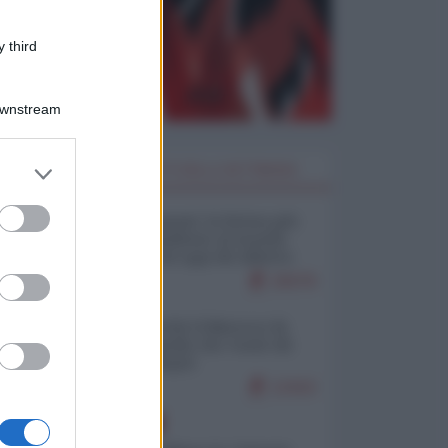
 third
Downstream
er and store
I PIÙ LETTI DELLA SETTIMANA
to grant or
ed purposes
Restare umani: la forma più
alta di ribellione al mondo
distopico di oggi (di Alberto
Bradanini)
20078
Ceuta: perché il Marocco fa
con noi quello che vuole (di
Alberto Negri)
12410
EUROPA