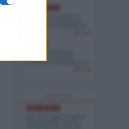
NORD-AMERICA
Il "mistero" dei numeri: il
governo Usa minimizza le
vittime in Iran, mentre fonti
interne...
7669
EUROPA
Mosca: le esercitazioni
nucleari di Germania e
Francia sono il preludio a una
guerra contro la Russia
7328
WORLD AFFAIRS
NORD-AMERICA
Iran-USA, scoppia il caso dei
dati manipolati: il nuovo
metodo del Pentagono per