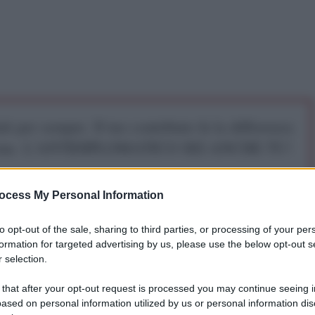
iti per sempre. Il tuo contributo fa la differenza:
mazione. L'ANTIDIPLOMATICO SEI ANCHE TU!
ocess My Personal Information
a 5€
Dona 15€
Scegli importo
to opt-out of the sale, sharing to third parties, or processing of your per
formation for targeted advertising by us, please use the below opt-out s
 selection.
 that after your opt-out request is processed you may continue seeing i
ased on personal information utilized by us or personal information dis
rni scorsi, esistono oggi in Italia due principali