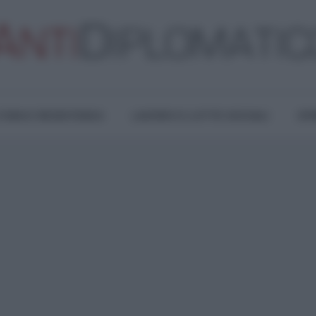
TURA E RESISTENZA
LAVORO E LOTTE SOCIALI
OPI