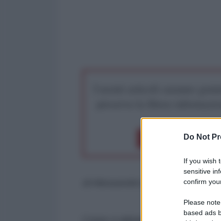
I nostri articoli saranno gratu
preserva la libera infor
Do Not Pr
Dona 1€
Don
If you wish 
sensitive in
confirm your
di Alessandro Bianchi
Please note
based ads b
Come vi abbiamo raccontato nei gio