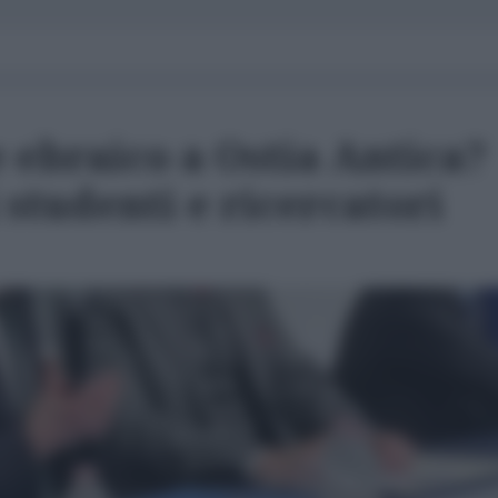
e ebraico a Ostia Antica?
 studenti e ricercatori