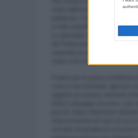
Ma è proprio qui, arrivati a quest
authenti
mano dalla bocca per commentare 
pubblicati. Il nostro apparato is
e nelle semplificazioni che, ad o
La splendida
domus
scavata in qu
del Politecnico di Bari ha regalato
materiale di studio variegato e t
chiaro e fin troppo definito scenar
Proprio per la natura complessa d
cosa si stia trattando, giacché so
oggetto di cronaca, elementi molto 
ultime campagne di scavo, solo u
può far chiaro riferimento all’an
stata rinvenuta nel vano di cui si 
scenario di pluralità di cui il por
numerose lucerne con
chrismon
,