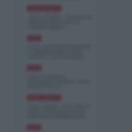
minimizzare le perdite
NORD-AMERICA
"Scorte al limite": il retroscena
CNN sulla difesa USA nel
conflitto iraniano
ASIA
Yemen, blocco Bab el-Mandab:
Le superpetroliere saudite
costrette a circumnavigare
l'Africa
ASIA
l'Iran era pronto a
bombardare l'Ucraina, cos'ha
fermato l'attacco
NORD-AMERICA
Guerra all'Iran, scorte USA al
limite: il Pentagono investe
miliardi per ricostituire gli
arsenali
ASIA