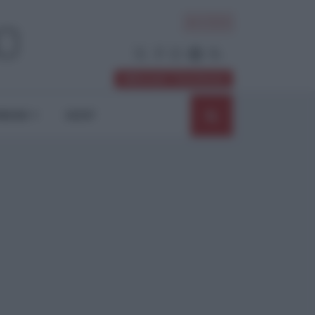
ACCEDI
Abbonati / Sostienici
NIONI
SHOP