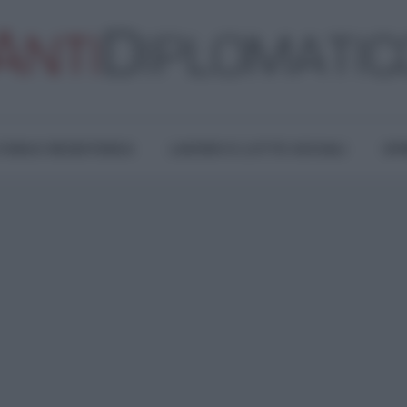
TURA E RESISTENZA
LAVORO E LOTTE SOCIALI
OPI