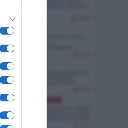
Quali sarebbero le “vittorie
ucraine” decantate dai media
italici?
10089
EUROPA
Invasione di Ceuta: cosa sta
accadendo
nell'enclave spagnola?
9210
EUROPA
Quando il figlio di Netanyahu
incitava "l'occupazione
musulmana" di Ceuta e
Melilla
8452
AMERICA LATINA
Dalla Convertibilità al "grillete
fiscal": l'Argentina si consegna
ai mercati (ancora una volta)
7770