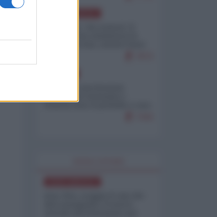
NORD-AMERICA
Il "mistero" dei numeri: il
governo Usa minimizza le
vittime in Iran, mentre fonti
interne...
7673
EUROPA
Mosca: le esercitazioni
nucleari di Germania e
Francia sono il preludio a una
guerra contro la Russia
7343
WORLD AFFAIRS
NORD-AMERICA
Iran-USA, scoppia il caso dei
dati manipolati: il nuovo
metodo del Pentagono per