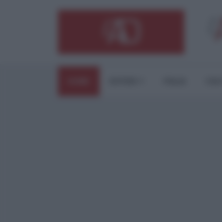
HOME
ESTERI
ITALIA
CUL