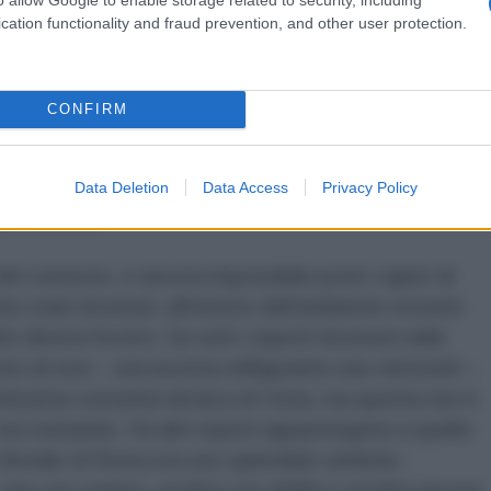
o punto, che il silenzio termina.
Tacita Muta
ci leva la
cation functionality and fraud prevention, and other user protection.
la strumentalizzazione di anni di lavori ancora non
tituzionale purtroppo si spende nell’approssimazione
ggi, non possono avere un reale e concreto seguito.
CONFIRM
esti anni dagli studenti dell’Università di Catania e
 gioie insperate a tutti noi ricercatori, fornendo
almente ricco da non poter essere inquadrato in un
Data Deletion
Data Access
Privacy Policy
io culturale.
el contesto, è ancora impossibile poter capire di
no stati rinvenuti, all’interno dell’ambiente recente
diversi fra loro. Su tutti i reperti rinvenuti nelle
no di essi – una lucerna raffigurante una
menorah
–
tichissima comunità ebraica di Ostia, ma questa non è
sta trattando. Gli altri reperti appartengono a quello
to fluviale di Roma era uno splendido simbolo:
 una con cratere, un’altra con delfini e un’altra ancora