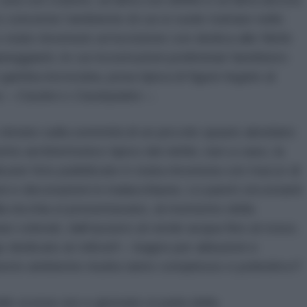
 concerne l’ambiente di cui si vuole trattare nello
o state rinvenute un’iscrizione con dedica alle Ninfe
eggianti, le cui ricostruzioni preliminari farebbero
gamba incrociata, posa tipica di figure legate al
a –
Cautes
o
Cautopates
–.
 dotato sulla sommità di un piccolo spazio absidato
o architettonico tipico dei ninfei, non a caso, la
alcune foto pubblicate è stata rinvenuta con tracce di
i e decorazioni in malacofauna. Le pareti circostanti
a nicchia si presentavano, al momento della
aci colorati, dall’azzurro al verde acqua fino al rosso.
o dedicato al
mikveh
– bagno per abluzioni e
uesto ambiente risulta tanto complesso e poliedrico?
elle scorse ore e giornate si parla della