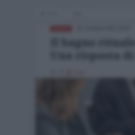
Home
Italia
18 Marzo 2025 16:00
EUROPA
Il bagno ritual
Una risposta di
2245