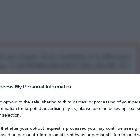
iti per sempre. Il tuo contributo fa la differenza:
mazione. L'ANTIDIPLOMATICO SEI ANCHE TU!
ocess My Personal Information
a 5€
Dona 15€
Scegli importo
to opt-out of the sale, sharing to third parties, or processing of your per
formation for targeted advertising by us, please use the below opt-out s
 selection.
 that after your opt-out request is processed you may continue seeing i
ased on personal information utilized by us or personal information dis