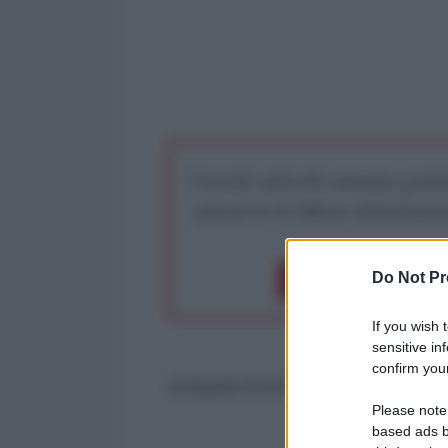
I nostri articoli saranno gratu
preserva la libera infor
Do Not Pr
Dona 1€
Don
If you wish 
sensitive in
confirm your
di Agata Iacono
Please note
based ads b