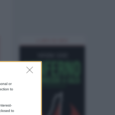
IL LIBRO DEL MESE
sonal or
ection to
nterest-
closed to