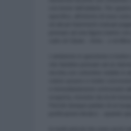
con leone dell’atlante. Per quanto
specifico, all’interno di esso son
ed alcuni frammenti statuari pagan
pensare ad una figura stante con 
culto di Cibele – Attis – o di Mitr
L’ambiente in questione è inoltre
che farebbe pensare ad un element
nicchia con colonnine visibile in 
colore azzurro e molte concrezion
e immediatamente sottostanti all
scoperta, rivestite da ricchi inton
Perché dunque parlare di un luog
purificazioni ebraico – quando q
In molti articoli che sono usciti n