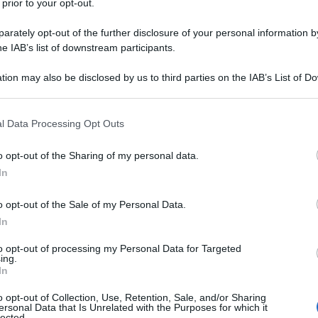
 prior to your opt-out.
braico a Ostia Antica e pubblicizzato sui media
empio), oggetto di conferenza stampa del ministro
rately opt-out of the further disclosure of your personal information by
 Di Segni, rabbino capo della Comunità Ebraica di
he IAB’s list of downstream participants.
 studenti e ricercatori archeologi che lavorano agli
tion may also be disclosed by us to third parties on the IAB’s List of 
 that may further disclose it to other third parties.
 that this website/app uses one or more Google services and may gath
l Data Processing Opt Outs
including but not limited to your visit or usage behaviour. You may click 
 to Google and its third-party tags to use your data for below specifi
o opt-out of the Sharing of my personal data.
ogle consent section.
In
o opt-out of the Sale of my Personal Data.
In
us
di Ostia
to opt-out of processing my Personal Data for Targeted
ing.
In
o opt-out of Collection, Use, Retention, Sale, and/or Sharing
preservazione, della ricerca e della valorizzazione
ersonal Data that Is Unrelated with the Purposes for which it
lected.