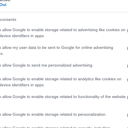
egrarsi quando i riflettori vengono puntati sui duri
Out
e giovani generazioni di archeologi che si affacciano
to con la terra e con i materiali che generosi
consents
mporaneo. Nonostante le condizioni in cui versa la
o allow Google to enable storage related to advertising like cookies on
tti possiamo definirci realmente tolleranti,
evice identifiers in apps.
rosi, pronti a subire il sopruso in nome di un amore
o allow my user data to be sent to Google for online advertising
a e scientifica che ci avviluppa con passione.
s.
li interessanti risultati delle campagne di scavo
to allow Google to send me personalized advertising.
m), non ci si aspettavano ringraziamenti,
o allow Google to enable storage related to analytics like cookies on
di sorta. Chi ha versato sudore e lacrime sugli strati
evice identifiers in apps.
la bella Ostia antica lo ha fatto con dignità,
o allow Google to enable storage related to functionality of the website
 quinta ombrosa, mai abbastanza degna di menzione.
ati e fa parte del nostro lavoro, ciò che conta è
i aspetti focali.
o allow Google to enable storage related to personalization.
o allow Google to enable storage related to security, including