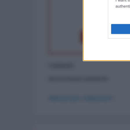
authenti
op
Dona 1€
Don
Commenti
ancora nessun commento
Abbonati per commentare