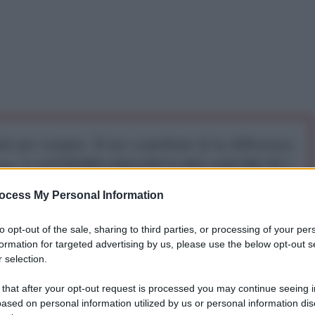
iti per sempre. Il tuo contributo fa la differenza:
mazione. L'ANTIDIPLOMATICO SEI ANCHE TU!
ocess My Personal Information
a 5€
Dona 15€
Scegli importo
to opt-out of the sale, sharing to third parties, or processing of your per
formation for targeted advertising by us, please use the below opt-out s
 selection.
edete o leggete giornali e tv. Andate alle fonti,
o ai numeri e traetene le conclusioni.
 that after your opt-out request is processed you may continue seeing i
ased on personal information utilized by us or personal information dis