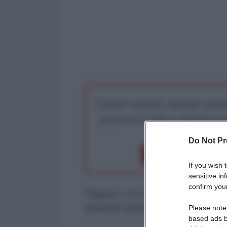
I nostri articoli saranno gratu
preserva la libera infor
Do Not Pr
Dona 1€
Don
If you wish 
sensitive in
confirm your
Ragazzi, ve lo dico sempre, non v
guardate grafici, date uno sguard
Please note
based ads b