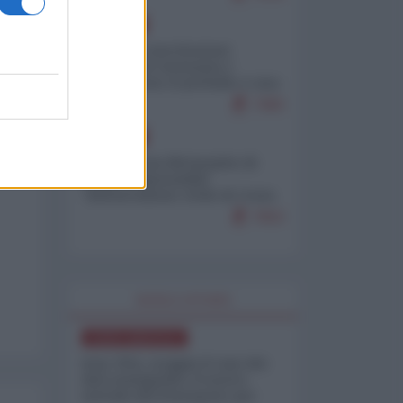
EUROPA
Mosca: le esercitazioni
nucleari di Germania e
Francia sono il preludio a una
guerra contro la Russia
7383
EUROPA
Petro accusa Netanyahu di
essere responsabile
"dell'invasione civile di Ceuta
da parte dei marocchini"
7053
WORLD AFFAIRS
NORD-AMERICA
Iran-USA, scoppia il caso dei
dati manipolati: il nuovo
metodo del Pentagono per