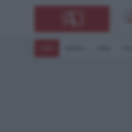
HOME
ESTERI
ITALIA
CUL