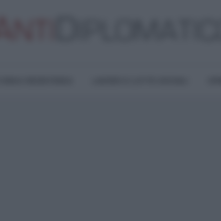
TURA E RESISTENZA
LAVORO E LOTTE SOCIALI
OPI