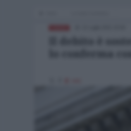
Home
Le cicale e la formica
21 Luglio 2021 19:00
EUROPA
Il debito è sost
lo conferma co
3465