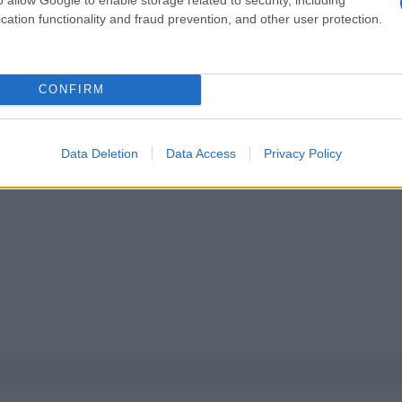
cation functionality and fraud prevention, and other user protection.
pure effettua una donazione
CONFIRM
a 5€
Dona 15€
Scegli importo
Data Deletion
Data Access
Privacy Policy