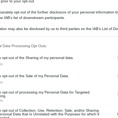
 prior to your opt-out.
e italiana pubblica il Bollettino Economico, il 16
rately opt-out of the further disclosure of your personal information by
he IAB’s list of downstream participants.
 e titoli di debiti con le banche.
tion may also be disclosed by us to third parties on the IAB’s List of 
 that may further disclose it to other third parties.
e la posizione finanziaria netta estera, vale a dire
 that this website/app uses one or more Google services and may gath
l Data Processing Opt Outs
iamo con operatori esteri. Ebbene, ieri la banca
including but not limited to your visit or usage behaviour. You may click 
n saldo positivo di quasi 35 miliardi. E' come se voi
 to Google and its third-party tags to use your data for below specifi
o opt-out of the Sharing of my personal data.
ogle consent section.
i con la banca. La posizione finanziaria netta estera
In
o opt-out of the Sale of my Personal Data.
osse Fanfani e la Anselmi, che si potrebbe permettere
In
a politica socio sanitaria, il debito sarebbe
to opt-out of processing my Personal Data for Targeted
ing.
In
o opt-out of Collection, Use, Retention, Sale, and/or Sharing
ben sapendo come stanno le cose e Brunetta
ersonal Data that Is Unrelated with the Purposes for which it
lected.