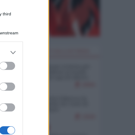
 third
Downstream
er and store
I PIÙ LETTI DELLA SETTIMANA
to grant or
ed purposes
Restare umani: la forma più
alta di ribellione al mondo
distopico di oggi (di Alberto
Bradanini)
20994
Ceuta: perché il Marocco fa
con noi quello che vuole (di
Alberto Negri)
12526
EUROPA