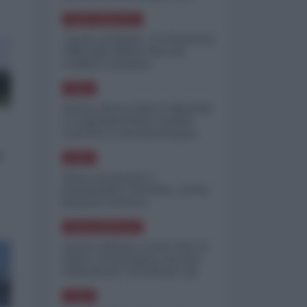
minimizzare le perdite
NORD-AMERICA
"Scorte al limite": il retroscena
CNN sulla difesa USA nel
conflitto iraniano
ASIA
Yemen, blocco Bab el-Mandab:
Le superpetroliere saudite
costrette a circumnavigare
l'Africa
o
ASIA
l'Iran era pronto a
bombardare l'Ucraina, cos'ha
fermato l'attacco
NORD-AMERICA
Guerra all'Iran, scorte USA al
limite: il Pentagono investe
miliardi per ricostituire gli
arsenali
ASIA