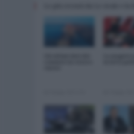
Le più recenti da Le cicale e la
Gli ultimi dati del
La magistr
commercio estero
la lotta pol
cinese
14 Maggio 2024 12:00
13 Maggio 2024