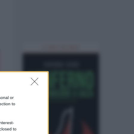
IL LIBRO DEL MESE
sonal or
ection to
nterest-
closed to