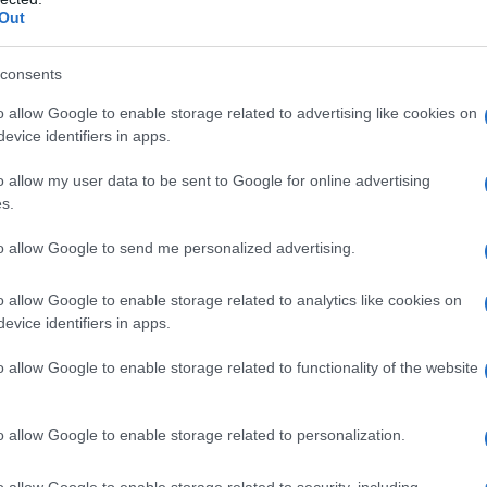
pubblico precari. Ottusi e deficienti, non ci sono
Out
llo di ignoranza della classe dirigente in materia
siamo noi.
consents
o allow Google to enable storage related to advertising like cookies on
evice identifiers in apps.
o allow my user data to be sent to Google for online advertising
s.
ATTENZIONE!
to allow Google to send me personalized advertising.
r reagire alla dittatura degli algoritmi.
o allow Google to enable storage related to analytics like cookies on
iDiplomatico lede un tuo diritto fondamentale.
evice identifiers in apps.
a vera informazione pluralista.
o allow Google to enable storage related to functionality of the website
a alla nostra Lunga Marcia.
o allow Google to enable storage related to personalization.
Abbonati!
o allow Google to enable storage related to security, including