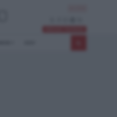
ACCEDI
Abbonati / Sostienici
NIONI
SHOP