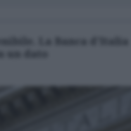
enibile. La Banca d'Italia
n un dato