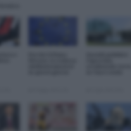
 formica
atura e
Perché il Piano
Sussidi pubblici:
itica
Werner si realizza
l'ipocrisia
(definitivamente)
occidentale vers
in questi giorni
la Cina è nuda
 13:00
07 Maggio 2024 11:00
27 Aprile 2024 19:00