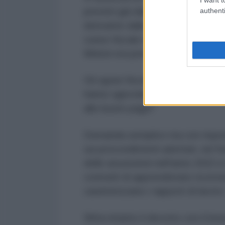
previsti già dallo scorso autunno 
authenti
derivante dalla riduzione delle tas
cuneo fiscale devono trovare co
Meloni era previsto il loro poten
Gli sgravi fiscali alle imprese e il
hanno agevolato la ripresa dell'
alle buste paga?
Domanda semplice ma con risposte
sui provvedimenti adottati, nel 
delle assunzioni nell'anno 2022 è
contratti di apprendistato ricorre
caratterizzano i rapporti di lavoro
Slitta intanto il decreto con il b