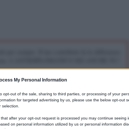
iti per sempre. Il tuo contributo fa la differenza:
mazione. L'ANTIDIPLOMATICO SEI ANCHE TU!
ocess My Personal Information
a 5€
Dona 15€
Scegli importo
to opt-out of the sale, sharing to third parties, or processing of your per
formation for targeted advertising by us, please use the below opt-out s
 selection.
 that after your opt-out request is processed you may continue seeing i
ased on personal information utilized by us or personal information dis