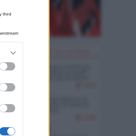
 third
Downstream
er and store
I PIÙ LETTI DELLA SETTIMANA
to grant or
ed purposes
Restare umani: la forma più
alta di ribellione al mondo
distopico di oggi (di Alberto
Bradanini)
19303
Ceuta: perché il Marocco fa
con noi quello che vuole (di
Alberto Negri)
12298
EUROPA