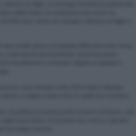
e almeno un figlio, si restringe insomma la platea dei
arico dello Stato, le condizioni sono avere un
 28.000 euro, avere un coniuge e almeno un figlio a
due redditi arriva con grande difficoltà a fine mese,
o i reali numeri dei beneficiari, insomma siamo
o insufficiente a restituire dignità ai salariati e
gui.
o povero sono rinviate a fine 2024 dopo il diniego
o minimo e paghe orarie sotto le quali non scendere.
s, la politica economica del Governo di destra, stia
 salari sono fermi, l'economia non cresce e gli aiuti
o fin troppo onerosi.