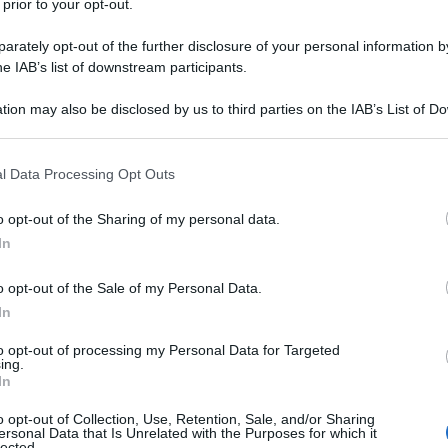
 prior to your opt-out.
 per i salari deve ancora trovare copertura
no a galla e il Governo Meloni annaspa tra
rately opt-out of the further disclosure of your personal information by
he IAB’s list of downstream participants.
tion may also be disclosed by us to third parties on the IAB’s List of 
ito pubblico
sono stati certificati dal
Documento di
 that may further disclose it to other third parties.
ortemente il raggio di azione del Governo Italiano.
 that this website/app uses one or more Google services and may gath
l Data Processing Opt Outs
including but not limited to your visit or usage behaviour. You may click 
 il nuovo
Patto di stabilità
e l’Italia potrebbe, a fine
 to Google and its third-party tags to use your data for below specifi
o opt-out of the Sharing of my personal data.
ogle consent section.
 infrazione per un disavanzo superiore ai tetti
In
o opt-out of the Sale of my Personal Data.
In
i in chiave elettorale diventa impresa ardua se non
 di Bruxelles che poi metterebbero anche a rischio i
to opt-out of processing my Personal Data for Targeted
ing.
In
o opt-out of Collection, Use, Retention, Sale, and/or Sharing
lesa contraddizioni e divisioni invisibili agli occhi
ersonal Data that Is Unrelated with the Purposes for which it
lected.