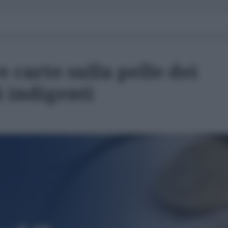
re carte sulla pelle dei
i indigenti