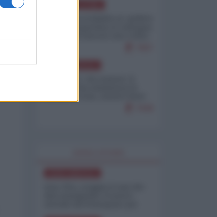
AMERICA LATINA
Dalla Convertibilità al "grillete
fiscal": l'Argentina si consegna
ai mercati (ancora una volta)
7667
NORD-AMERICA
Il "mistero" dei numeri: il
governo Usa minimizza le
vittime in Iran, mentre fonti
interne...
7648
WORLD AFFAIRS
NORD-AMERICA
Iran-USA, scoppia il caso dei
dati manipolati: il nuovo
metodo del Pentagono per
minimizzare le perdite