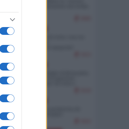
Quali sarebbero le “vittorie
ucraine” decantate dai media
italici?
9580
EUROPA
Invasione di Ceuta: cosa sta
accadendo
nell'enclave spagnola?
9153
EUROPA
Quando il figlio di Netanyahu
incitava "l'occupazione
musulmana" di Ceuta e
Melilla
8318
EUROPA
Geopolitica predatoria (di
Marco Travaglio)
8262