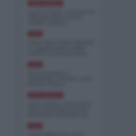
NORD-AMERICA
"Scorte al limite": il retroscena
CNN sulla difesa USA nel
conflitto iraniano
ASIA
Yemen, blocco Bab el-Mandab:
Le superpetroliere saudite
costrette a circumnavigare
l'Africa
ASIA
l'Iran era pronto a
bombardare l'Ucraina, cos'ha
fermato l'attacco
NORD-AMERICA
Guerra all'Iran, scorte USA al
limite: il Pentagono investe
miliardi per ricostituire gli
arsenali
ASIA
Canale diplomatico resta