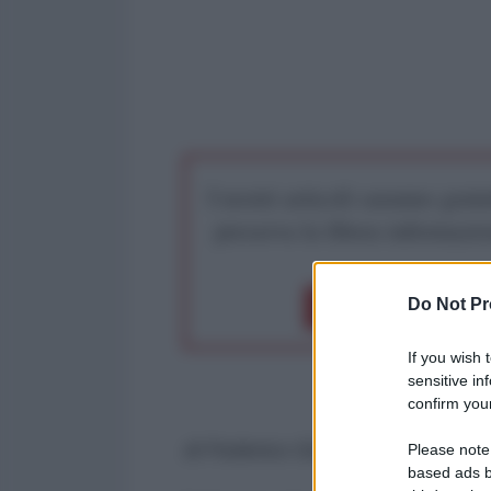
I nostri articoli saranno gratu
preserva la libera infor
Do Not Pr
Dona 1€
Don
If you wish 
sensitive in
confirm your
di Federico Giusti
Please note
based ads b