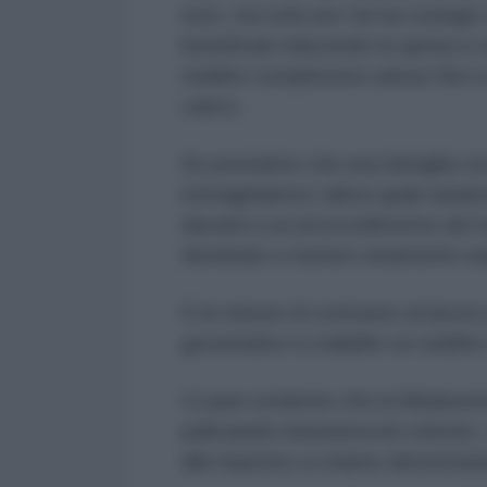
euro, ma solo per chi ha coniuge 
beneficiari riducendo la spesa a c
reddito complessivo annuo fino a
carico.
Se pensiamo che una famiglia con 
immaginiamoci allora quali sarann
davanti a un provvedimento del tutt
destinato a numeri veramente esi
E le misure di contrasto al lavor
governativo a stabilire un reddit
Ci pare evidente che la Melanomic
palesando innumerevoli criticità, i
alle imprese si stanno dimostrand