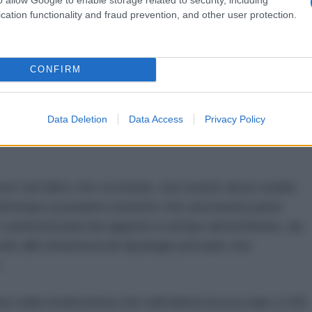
senza alcun bilancio sul rapporto costi e benefici
cation functionality and fraud prevention, and other user protection.
se sul lavoro. E perfino la conferma dei tagli al
pertura economica mentre nei programmi della
CONFIRM
ziamento.
 taglio al cuneo fiscale per i salariati e le imprese
Data Deletion
Data Access
Privacy Policy
economia restituendo al contempo potere di acquisto
 tutt'altro che scontate, non esiste alcun studio
frattempo possiamo asserire che una buona parte
 caratterizzata da rapporti a tempo determinato, da
ndo alle innumerevoli tipologie precarie che
.
onus sulla tredicesima che nell’ultima bozza sale a 100