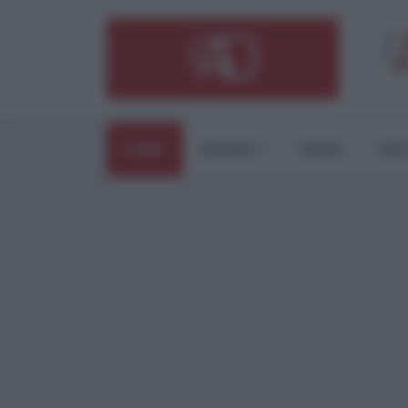
HOME
ESTERI
ITALIA
CUL