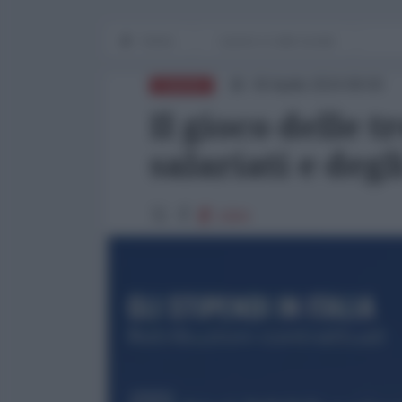
Home
Lavoro e Lotte sociali
30 Aprile 2024 08:00
EUROPA
Il gioco delle t
salariati e degl
1064