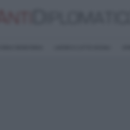
TURA E RESISTENZA
LAVORO E LOTTE SOCIALI
OPI