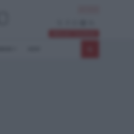
ACCEDI
Abbonati / Sostienici
NIONI
SHOP