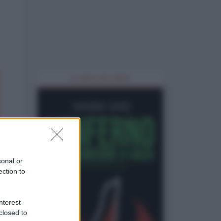
IL LIBRO DEL MESE
sonal or
ection to
nterest-
closed to