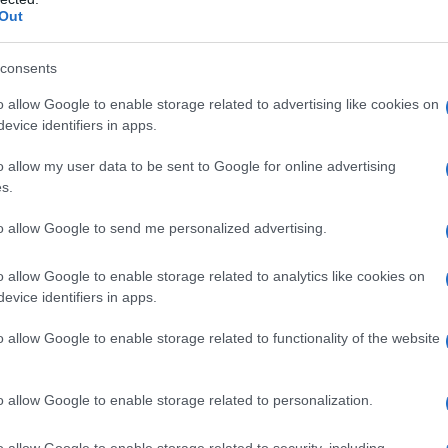
ncano contrasti tra i partiti della maggioranza in
Out
iche e prova ne sia il ritardo nel rinnovo di tanti
ziativa delle associazioni padronali e dell'Aran.
consents
o allow Google to enable storage related to advertising like cookies on
agnificare i provvedimenti già adottati, alcuni in
evice identifiers in apps.
rni precedenti, cercando le opportune coperture
o allow my user data to be sent to Google for online advertising
zione del costo lavoro
per le assunzioni a tempo
s.
one del 20%
del costo deducibile da parte delle
 salire al
30%
se le assunzioni proverranno dalle
to allow Google to send me personalized advertising.
ntaggiate”
(giovani, donne, ex beneficiari di rdc).
o allow Google to enable storage related to analytics like cookies on
evice identifiers in apps.
on il Ministero del Lavoro un decreto attuativo di
vo poi rispolverarlo alla vigilia del 1 Maggio. I soldi
o allow Google to enable storage related to functionality of the website
pressione di una norma denominata
Aiuto alla
olazione fiscale che riduceva l’imponibile Ires.
o allow Google to enable storage related to personalization.
 non resta che magnificare le sorti di provvedimenti
o allow Google to enable storage related to security, including