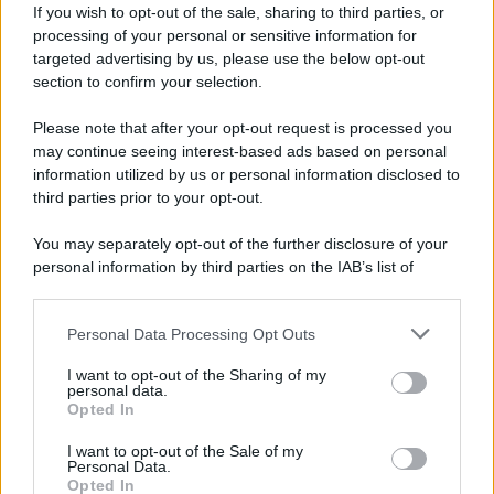
If you wish to opt-out of the sale, sharing to third parties, or
processing of your personal or sensitive information for
targeted advertising by us, please use the below opt-out
section to confirm your selection.
Please note that after your opt-out request is processed you
may continue seeing interest-based ads based on personal
Cina, Russia e Iran, io ve l’avevo detto (di
information utilized by us or personal information disclosed to
Vito Petrocelli)
third parties prior to your opt-out.
07 Agosto 2026 18:00
You may separately opt-out of the further disclosure of your
personal information by third parties on the IAB’s list of
downstream participants.
#
STORIA
IN
DIRETTA
Personal Data Processing Opt Outs
This information may also be disclosed by us to third parties
on the IAB’s List of Downstream Participants that may further
I want to opt-out of the Sharing of my
di Loretta Napoleoni
disclose it to other third parties.
personal data.
Opted In
Please note that this website/app uses one or more Google
services and may gather and store information including but
I want to opt-out of the Sale of my
Personal Data.
not limited to your visit or usage behaviour. You may click to
Opted In
grant or deny consent to Google and its third-party tags to