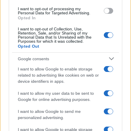
use your data for below specified purposes in below Google
"Black Rock non perde mai" – l'allarme di
I want to opt-out of processing my
consent section.
Personal Data for Targeted Advertising.
Volpi sulla bolla tecnologica
Opted In
27 Giugno 2026 16:24
I want to opt-out of Collection, Use,
Retention, Sale, and/or Sharing of my
Personal Data that Is Unrelated with the
Purposes for which it was collected.
Opted Out
#
MONDISUD
Google consents
di Fabrizio Verde
I want to allow Google to enable storage
related to advertising like cookies on web or
device identifiers in apps.
I want to allow my user data to be sent to
Dalla Convertibilità al "grillete fiscal":
Google for online advertising purposes.
l'Argentina si consegna ai mercati (ancora
una volta)
I want to allow Google to send me
personalized advertising.
01 Agosto 2026 19:07
I want to allow Google to enable storage