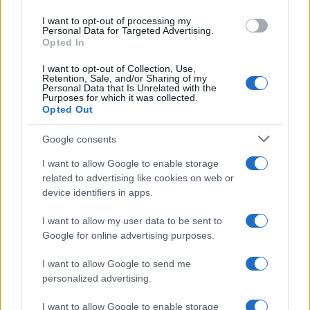
use your data for below specified purposes in below Google
di Alessandro Bartoloni
I want to opt-out of processing my
consent section.
Personal Data for Targeted Advertising.
Opted In
I want to opt-out of Collection, Use,
Retention, Sale, and/or Sharing of my
Personal Data that Is Unrelated with the
Come finirebbe una guerra tra UE e
Purposes for which it was collected.
Russia? Tre scenari per il 2030 (e le
Opted Out
alternative alla linea dura)
Google consents
20 Luglio 2026 10:00
I want to allow Google to enable storage
related to advertising like cookies on web or
device identifiers in apps.
#
EDITORIALI
I want to allow my user data to be sent to
Google for online advertising purposes.
I want to allow Google to send me
personalized advertising.
I want to allow Google to enable storage