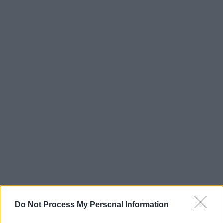
Do Not Process My Personal Information