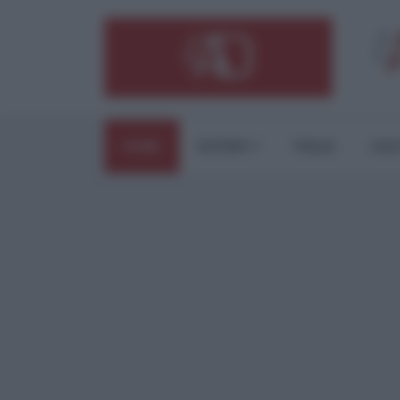
HOME
ESTERI
ITALIA
CUL