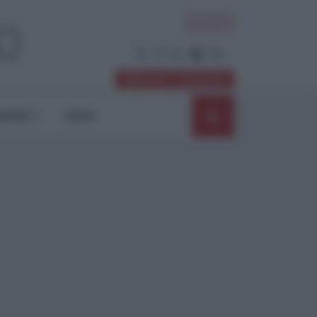
ACCEDI
Abbonati / Sostienici
NIONI
SHOP