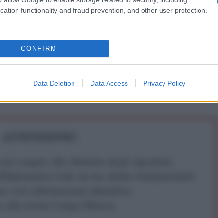
 di Dante, Machiavelli e Manzoni l’Italia
cation functionality and fraud prevention, and other user protection.
CONFIRM
raggio di dire che il neoliberalismo è una nuova forma
he vedere con il fascismo storico, ma che ha una
Data Deletion
Data Access
Privacy Policy
ettamento totalitario.
ATTENZIONE!
r reagire alla dittatura degli algoritmi.
iDiplomatico lede un tuo diritto fondamentale.
a vera informazione pluralista.
a alla nostra Lunga Marcia.