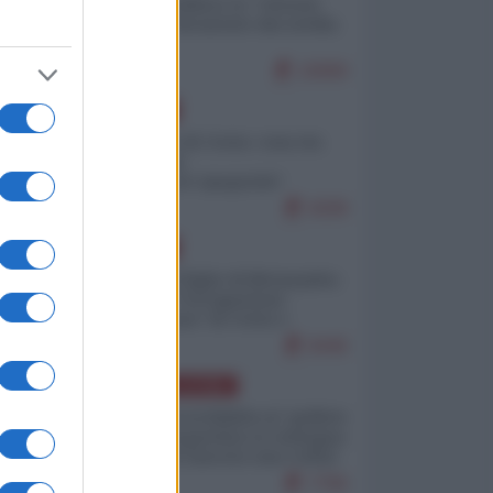
Quali sarebbero le “vittorie
ucraine” decantate dai media
italici?
10069
EUROPA
Invasione di Ceuta: cosa sta
accadendo
nell'enclave spagnola?
9208
EUROPA
Quando il figlio di Netanyahu
incitava "l'occupazione
musulmana" di Ceuta e
Melilla
8446
AMERICA LATINA
Dalla Convertibilità al "grillete
fiscal": l'Argentina si consegna
ai mercati (ancora una volta)
7766