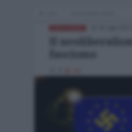
Home
Mondo grande e terribile
20 Luglio 2020 
EURO E FINANZA
Il neoliberali
fascismo
7487