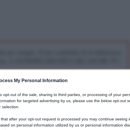
iti per sempre. Il tuo contributo fa la differenza:
mazione. L'ANTIDIPLOMATICO SEI ANCHE TU!
ocess My Personal Information
a 5€
Dona 15€
Scegli importo
to opt-out of the sale, sharing to third parties, or processing of your per
formation for targeted advertising by us, please use the below opt-out s
 selection.
 that after your opt-out request is processed you may continue seeing i
ased on personal information utilized by us or personal information dis