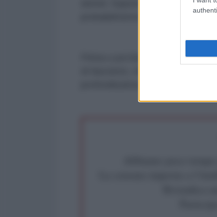
atenei. Eppure senza l’ostinazione
authenti
probabilmente non esisterebbe.
Prima o poi bisognerà avere il co
di fascismo, che non ha nulla a c
profondissima capacità di assogg
Abbiamo poco tempo pe
La censura imposta a l'Ant
Rivendica un
Partecip