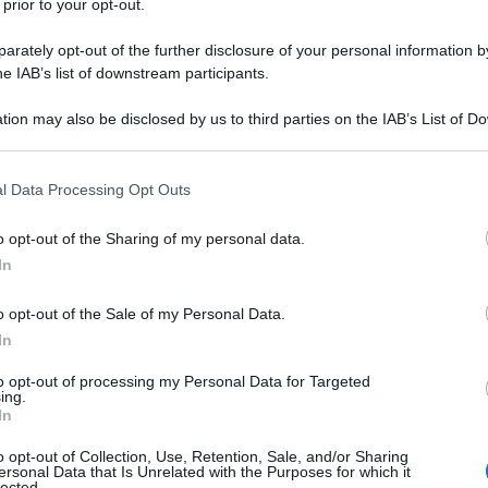
 prior to your opt-out.
abbia bisogno di commenti. Ci dice fedelmente
rately opt-out of the further disclosure of your personal information by
lle mitiche riforme, cioè le liberalizzazioni e le
he IAB’s list of downstream participants.
tion may also be disclosed by us to third parties on the IAB’s List of 
 that may further disclose it to other third parties.
 that this website/app uses one or more Google services and may gath
l Data Processing Opt Outs
including but not limited to your visit or usage behaviour. You may click 
 to Google and its third-party tags to use your data for below specifi
o opt-out of the Sharing of my personal data.
ogle consent section.
erazioni. La prima è politica: i maggiori
In
o i partiti di centrosinistra. Lo dico senza
 ho fatto parte. Anche la destra berlusconiana ha
o opt-out of the Sale of my Personal Data.
In
ipali scelte strategiche sono state prese dal
he il “ce lo chiede l’Europa” è una convinzione degli
to opt-out of processing my Personal Data for Targeted
ing.
a ad arte per giustificare lo scempio di cui oggi
In
o opt-out of Collection, Use, Retention, Sale, and/or Sharing
ersonal Data that Is Unrelated with the Purposes for which it
lected.