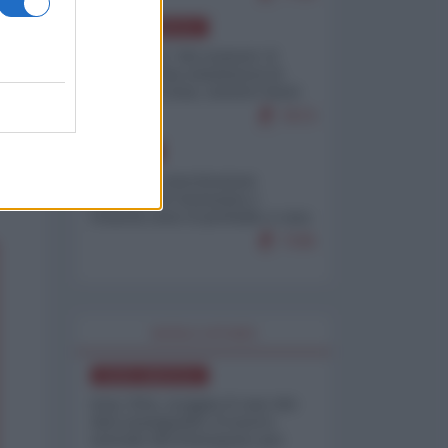
NORD-AMERICA
Il "mistero" dei numeri: il
governo Usa minimizza le
vittime in Iran, mentre fonti
interne...
7673
EUROPA
Mosca: le esercitazioni
nucleari di Germania e
Francia sono il preludio a una
guerra contro la Russia
7335
WORLD AFFAIRS
NORD-AMERICA
Iran-USA, scoppia il caso dei
dati manipolati: il nuovo
metodo del Pentagono per