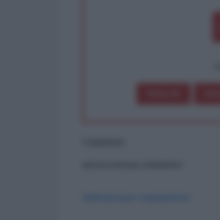
op
Dona 1€
Don
Commenti
ancora nessun commento
Abbonati per commentare