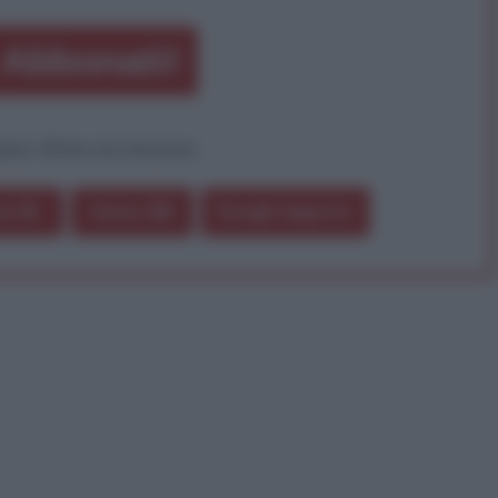
Abbonati!
pure effettua una donazione
a 5€
Dona 15€
Scegli importo