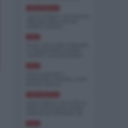
minimizzare le perdite
NORD-AMERICA
"Scorte al limite": il retroscena
CNN sulla difesa USA nel
conflitto iraniano
ASIA
Yemen, blocco Bab el-Mandab:
Le superpetroliere saudite
costrette a circumnavigare
l'Africa
ASIA
l'Iran era pronto a
bombardare l'Ucraina, cos'ha
fermato l'attacco
NORD-AMERICA
Guerra all'Iran, scorte USA al
limite: il Pentagono investe
miliardi per ricostituire gli
arsenali
ASIA