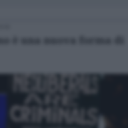
15:55
smo è una nuova forma di