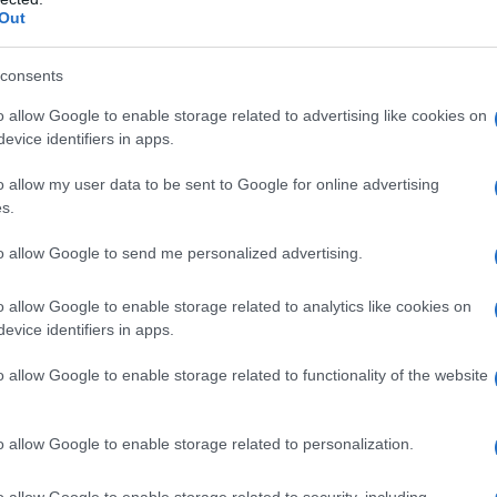
Out
urale. La critica del presente si basa spesso su
 questo perché queste ci sembrano più oggettive e
consents
ni opposte dei talebani del neoliberismo europeo
o allow Google to enable storage related to advertising like cookies on
diamo di dire che l’adesione al neoliberalismo ha
evice identifiers in apps.
urale gigantesca. L’Italia è sempre più un paese
o allow my user data to be sent to Google for online advertising
ntellettuale autonoma, senza un giornalismo, senza
s.
. Nonostante qualche lodevole eccezione abbiamo
to allow Google to send me personalized advertising.
ontemporanee d’Occidente. La divaricazione tra
-politici è gigantesca, tanto che nessuno oggi riesce
o allow Google to enable storage related to analytics like cookies on
che appartiene alla vita quotidiana. Domina un’idea
evice identifiers in apps.
ici del passato che conducono a considerazioni idiote
o allow Google to enable storage related to functionality of the website
“la bellezza salverà il mondo”. L’idea che arti e
di costruire un punto di vista sul mondo all’interno
e locali è del tutto scomparsa, anche con il
o allow Google to enable storage related to personalization.
 che occupano abusivamente le cattedre dei nostri
o allow Google to enable storage related to security, including