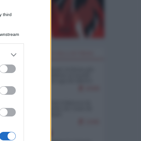
 third
Downstream
er and store
I PIÙ LETTI DELLA SETTIMANA
to grant or
ed purposes
Restare umani: la forma più
alta di ribellione al mondo
distopico di oggi (di Alberto
Bradanini)
20308
Ceuta: perché il Marocco fa
con noi quello che vuole (di
Alberto Negri)
12445
EUROPA