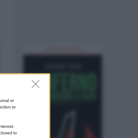
IL LIBRO DEL MESE
sonal or
ection to
nterest-
closed to