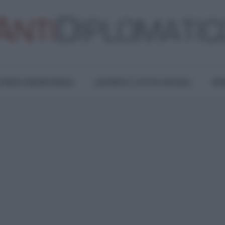
TURA E RESISTENZA
LAVORO E LOTTE SOCIALI
OPI