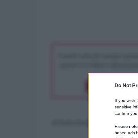
I nostri articoli saranno gratu
preserva la libera infor
Do Not Pr
Dona 1€
Don
If you wish 
sensitive in
confirm your
di Paolo Desogus
Please note
based ads b