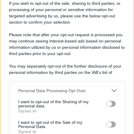
If you wish to opt-out of the sale, sharing to third parties, or
processing of your personal or sensitive information for
targeted advertising by us, please use the below opt-out
section to confirm your selection.
Please note that after your opt-out request is processed you
may continue seeing interest-based ads based on personal
information utilized by us or personal information disclosed to
third parties prior to your opt-out.
You may separately opt-out of the further disclosure of your
personal information by third parties on the IAB’s list of
downstream participants.
Personal Data Processing Opt Outs
This information may also be disclosed by us to third parties
on the IAB’s List of Downstream Participants that may further
I want to opt-out of the Sharing of my
disclose it to other third parties.
personal data.
Opted In
Please note that this website/app uses one or more Google
services and may gather and store information including but
I want to opt-out of the Sale of my
Personal Data.
not limited to your visit or usage behaviour. You may click to
Opted In
grant or deny consent to Google and its third-party tags to