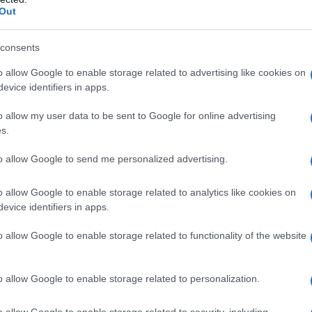
Out
consents
iamava omicidi economici i morti inglesi per colpa
o allow Google to enable storage related to advertising like cookies on
evice identifiers in apps.
o allow my user data to be sent to Google for online advertising
s.
cet³ e dell'IMF? sull'aumento dei morti in Grecia
o il ricorso al MES.
to allow Google to send me personalized advertising.
o allow Google to enable storage related to analytics like cookies on
l'ISTAT, smettendo di contare i suicidi per crisi nel
evice identifiers in apps.
o allow Google to enable storage related to functionality of the website
o allow Google to enable storage related to personalization.
00 solo in 6 anni, tra il 2012 e il 2018. E più di 700
citi?.
o allow Google to enable storage related to security, including