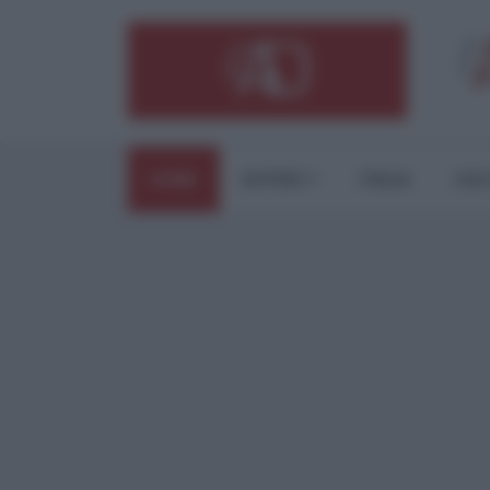
HOME
ESTERI
ITALIA
CUL