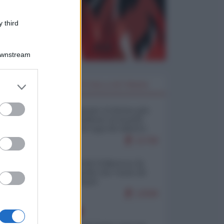
 third
Downstream
er and store
I PIÙ LETTI DELLA SETTIMANA
to grant or
ed purposes
Restare umani: la forma più
alta di ribellione al mondo
distopico di oggi (di Alberto
Bradanini)
21708
Ceuta: perché il Marocco fa
con noi quello che vuole (di
Alberto Negri)
12598
EUROPA