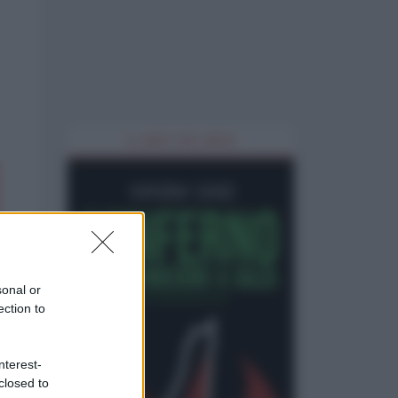
IL LIBRO DEL MESE
sonal or
ection to
nterest-
closed to