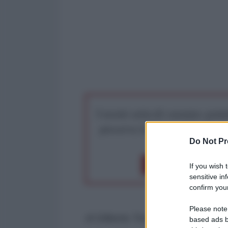
I nostri articoli saranno gratu
preserva la libera infor
Do Not Pr
Dona 1€
Don
If you wish 
sensitive in
confirm your
Please note
di Gilberto Trombetta
based ads b