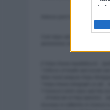
authenti
Adesso però lo ammette anche Pat
Cioè dopo anni in cui ci hanno co
ammettono che l’austerità che ci 
[¹
https://www.repubblica.it/…/pa
² Effects of health and social ca
time trend analysis
https://bmjo
³
https://www.telegraph.co.uk/…/
? Greece's birth rates and the e
…/PIIS0140-6736(14)60252…/ful
Increase in stillbirths in Greece 