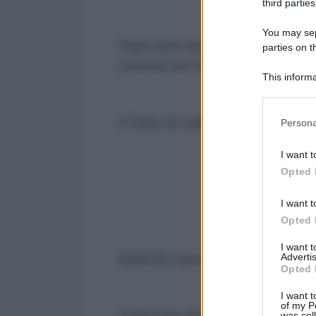
third parties
You may sepa
Dopo aver ammesso quello che ogn
parties on t
crescita non ha aiutato la crescit
This informa
Participants
Please note
Il Patto di stabilità e crescita fa
Persona
information 
deny consent
I want t
in below Go
Opted 
I want t
Opted 
I want 
Advertis
Neanche questa, per noi, è una n
Opted 
I want t
of my P
D'altronde che l'austerità liberal
was col