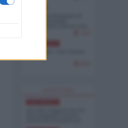
EUROPA
Petro accusa Netanyahu di
essere responsabile
"dell'invasione civile di Ceuta
da parte dei marocchini"
7101
NORD-AMERICA
Chris Hedges - Don Corleone
Trump
6932
WORLD AFFAIRS
NORD-AMERICA
Iran-USA, scoppia il caso dei
dati manipolati: il nuovo
metodo del Pentagono per
minimizzare le perdite