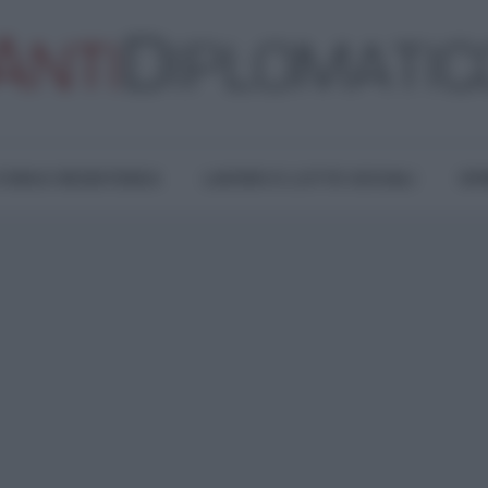
TURA E RESISTENZA
LAVORO E LOTTE SOCIALI
OPI