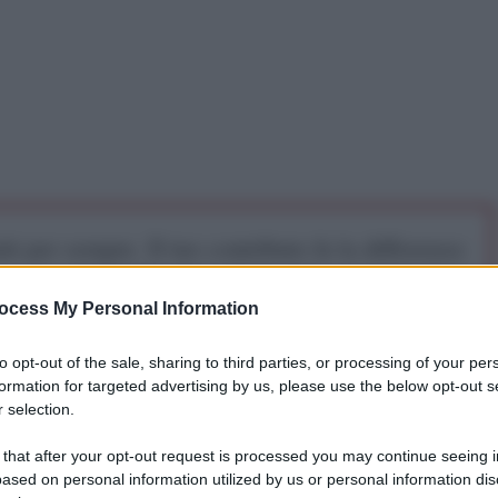
iti per sempre. Il tuo contributo fa la differenza:
mazione. L'ANTIDIPLOMATICO SEI ANCHE TU!
ocess My Personal Information
a 5€
Dona 15€
Scegli importo
to opt-out of the sale, sharing to third parties, or processing of your per
formation for targeted advertising by us, please use the below opt-out s
 selection.
 that after your opt-out request is processed you may continue seeing i
ased on personal information utilized by us or personal information dis