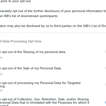
 prior to your opt-out.
rately opt-out of the further disclosure of your personal information by
uno di noi sapeva, e cioè che il patto di stabilità e
he IAB’s list of downstream participants.
a¹, adesso arriva un'altra ammissione.
tion may also be disclosed by us to third parties on the IAB’s List of 
 that may further disclose it to other third parties.
 that this website/app uses one or more Google services and may gath
 morire le persone di fame.
l Data Processing Opt Outs
including but not limited to your visit or usage behaviour. You may click 
 to Google and its third-party tags to use your data for below specifi
o opt-out of the Sharing of my personal data.
ogle consent section.
In
o opt-out of the Sale of my Personal Data.
In
to opt-out of processing my Personal Data for Targeted
ing.
ovità.
In
o opt-out of Collection, Use, Retention, Sale, and/or Sharing
ersonal Data that Is Unrelated with the Purposes for which it
e uccidesse, era ormai cosa nota.
lected.