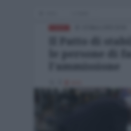
Home
Lo Squillo
10 Marzo 2020 18:00
EUROPA
Il Patto di stab
le persone di f
l'ammissione
2576