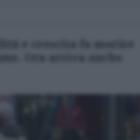
ilità e crescita fa morire
ame. Ora arriva anche