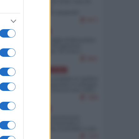
Invasione di Ceuta: cosa sta
accadendo
nell'enclave spagnola?
9271
EUROPA
Quando il figlio di Netanyahu
incitava "l'occupazione
musulmana" di Ceuta e
Melilla
8601
AMERICA LATINA
Dalla Convertibilità al "grillete
fiscal": l'Argentina si consegna
ai mercati (ancora una volta)
7889
EUROPA
Mosca: le esercitazioni
nucleari di Germania e
Francia sono il preludio a una
guerra contro la Russia
7479