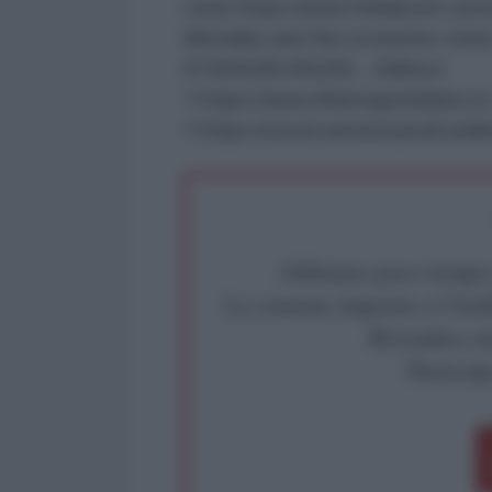
crisis
https://www.thelancet.co
Mortality and the economic crisi
6736%2814%296…/fulltext
?
https://www.ilfattoquotidiano.
?
https://osservatoriosuicidi.unil
Abbiamo poco tempo pe
La censura imposta a l'Ant
Rivendica un
Partecip