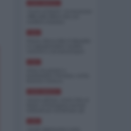
NORD-AMERICA
"Scorte al limite": il retroscena
CNN sulla difesa USA nel
conflitto iraniano
ASIA
Yemen, blocco Bab el-Mandab:
Le superpetroliere saudite
costrette a circumnavigare
l'Africa
ASIA
l'Iran era pronto a
bombardare l'Ucraina, cos'ha
fermato l'attacco
NORD-AMERICA
Guerra all'Iran, scorte USA al
limite: il Pentagono investe
miliardi per ricostituire gli
arsenali
ASIA
Canale diplomatico resta