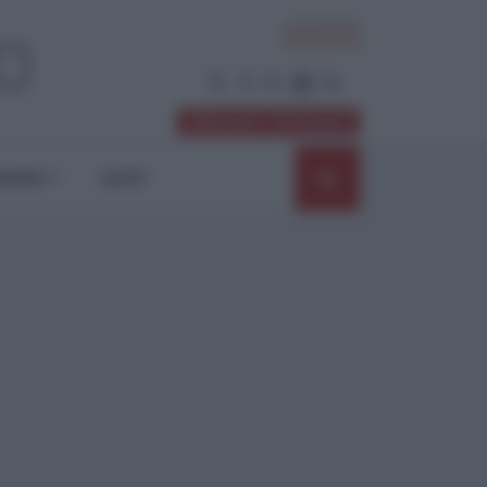
ACCEDI
Abbonati / Sostienici
NIONI
SHOP