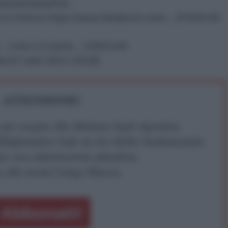
m/action/showPdf…
s in Greece
https://www.thelancet.com/…/PIIS0140-
it/…/crisi-e-il-seme…/1902144/
ink.it/7-anni-2012-2018/
]
ATTENZIONE!
r reagire alla dittatura degli algoritmi.
iDiplomatico lede un tuo diritto fondamentale.
a vera informazione pluralista.
a alla nostra Lunga Marcia.
Abbonati!