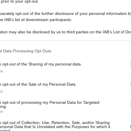
 prior to your opt-out.
incuriosisce perché riguarda l’eroe dei due mondi.
iologici hanno condotto un sondaggio in Ucraina sulla
rately opt-out of the further disclosure of your personal information by
ilaga nel Paese (a farne le spese anche il ministro
he IAB’s list of downstream participants.
ato di recente a causa dell’ennesimo scandalo).
tion may also be disclosed by us to third parties on the IAB’s List of 
 that may further disclose it to other third parties.
o, una riguardante Zelensky: agli interpellati si è
 that this website/app uses one or more Google services and may gath
fatto che il presidente ucraino sia direttamente
l Data Processing Opt Outs
including but not limited to your visit or usage behaviour. You may click 
gante.
 to Google and its third-party tags to use your data for below specifi
o opt-out of the Sharing of my personal data.
ogle consent section.
In
poste su Zelensky
o opt-out of the Sale of my Personal Data.
In
evano scegliere tra le seguenti risposte: ‘d’accordo’,
to opt-out of processing my Personal Data for Targeted
 disaccordo’, ‘in disaccordo’, ‘difficile da dire’ o
ing.
ondere. Il 78% di quanti hanno risposto al sondaggio
In
abilità diretta del presidente, il 18% no. Inoltre, è
o opt-out of Collection, Use, Retention, Sale, and/or Sharing
ersonal Data that Is Unrelated with the Purposes for which it
rano anziani, più erano critici nei confronti del
lected.