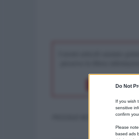
I nostri articoli saranno gratu
preserva la libera infor
Dona 1€
Don
Do Not Pr
If you wish 
sensitive in
confirm your
PICCOLE NOTE
Please note
based ads b