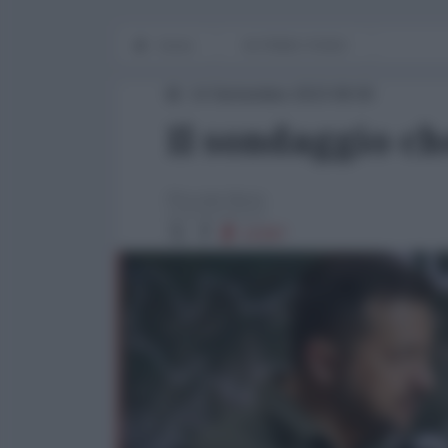
Home
IN PRIMO PIANO
14 Settembre 2023 08:00
Il sondaggio c
Piccole Note
10397