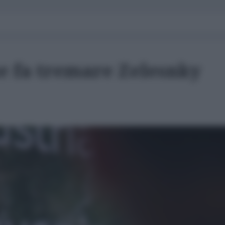
he fa tremare Zelesnky