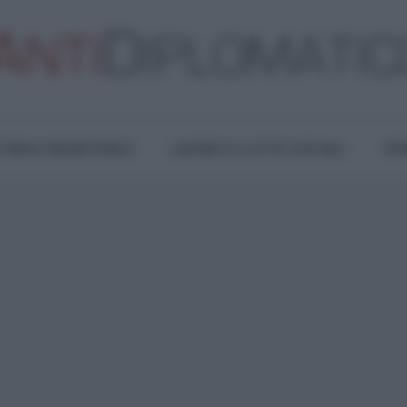
TURA E RESISTENZA
LAVORO E LOTTE SOCIALI
OPI