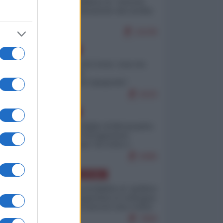
Quali sarebbero le “vittorie
ucraine” decantate dai media
italici?
10249
EUROPA
Invasione di Ceuta: cosa sta
accadendo
nell'enclave spagnola?
9220
EUROPA
Quando il figlio di Netanyahu
incitava "l'occupazione
musulmana" di Ceuta e
Melilla
8486
AMERICA LATINA
Dalla Convertibilità al "grillete
fiscal": l'Argentina si consegna
ai mercati (ancora una volta)
7806