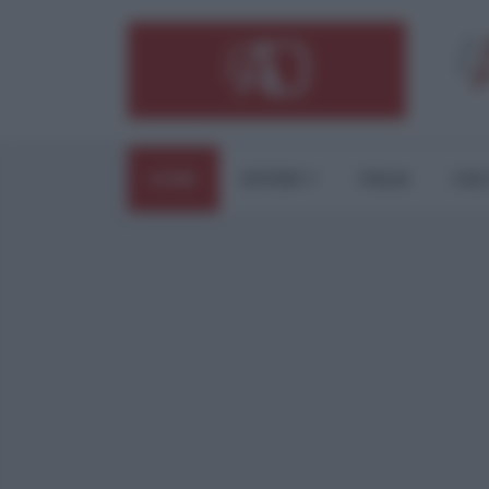
HOME
ESTERI
ITALIA
CUL