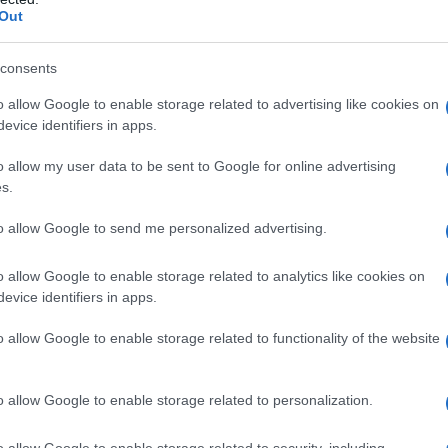
Out
ni questa percentuale è risultata pari all’81%,
70%”.
consents
nota Strana. In Ucraina, si ritiene, perché in
o allow Google to enable storage related to advertising like cookies on
evice identifiers in apps.
ata affatto, nonostante fotografi una lacerante
o, che pure dovrebbe godere, a stare ai media
o allow my user data to be sent to Google for online advertising
dal momento che si erge a strenuo difensore della
s.
to allow Google to send me personalized advertising.
volto anche il suo
mecenate, Igor Kolomóiski
, che lo
o allow Google to enable storage related to analytics like cookies on
, avendo finanziato la serie Tv “Servo del popolo”
evice identifiers in apps.
la corruzione dilagante, che lo ha consacrato a
o allow Google to enable storage related to functionality of the website
ondo intero (anzi mezzo mondo, ché tanta parte del
t NATO).
o allow Google to enable storage related to personalization.
ato per il sondaggio, spiega Strana. Lui deve far la
o allow Google to enable storage related to security, including