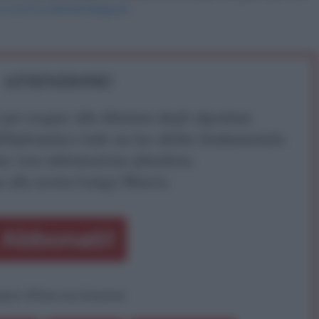
//t.me/PiccoleNoteTelegram
ATTENZIONE!
r reagire alla dittatura degli algoritmi.
iDiplomatico lede un tuo diritto fondamentale.
a vera informazione pluralista.
a alla nostra Lunga Marcia.
Abbonati!
pure effettua una donazione