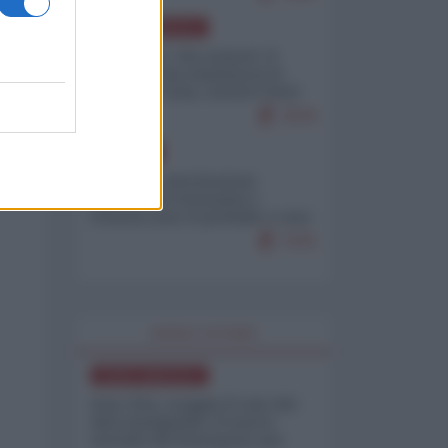
NORD-AMERICA
Il "mistero" dei numeri: il
governo Usa minimizza le
vittime in Iran, mentre fonti
interne...
7679
EUROPA
Mosca: le esercitazioni
nucleari di Germania e
Francia sono il preludio a una
guerra contro la Russia
7370
WORLD AFFAIRS
NORD-AMERICA
Iran-USA, scoppia il caso dei
dati manipolati: il nuovo
metodo del Pentagono per