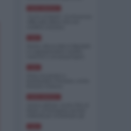
minimizzare le perdite
NORD-AMERICA
"Scorte al limite": il retroscena
CNN sulla difesa USA nel
conflitto iraniano
ASIA
Yemen, blocco Bab el-Mandab:
Le superpetroliere saudite
costrette a circumnavigare
l'Africa
ASIA
l'Iran era pronto a
bombardare l'Ucraina, cos'ha
fermato l'attacco
NORD-AMERICA
Guerra all'Iran, scorte USA al
limite: il Pentagono investe
miliardi per ricostituire gli
arsenali
ASIA