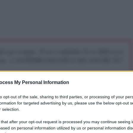
iti per sempre. Il tuo contributo fa la differenza:
mazione. L'ANTIDIPLOMATICO SEI ANCHE TU!
a 5€
Dona 15€
Scegli importo
ocess My Personal Information
to opt-out of the sale, sharing to third parties, or processing of your per
formation for targeted advertising by us, please use the below opt-out s
 selection.
 that after your opt-out request is processed you may continue seeing i
ased on personal information utilized by us or personal information dis