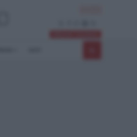
ACCEDI
Abbonati / Sostienici
NIONI
SHOP