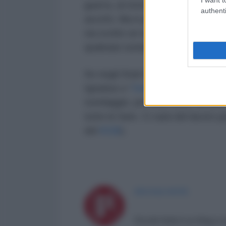
guerra, al resto pensano i boiardi 
authenti
ascritti. Ma è probabile che più ch
sia svolto un sondaggio, dal mom
qualsiasi sondaggio sulla sua per
Se negli Stati Uniti stappano lo 
Ignatius e “
l’estate trionfale per 
sondaggio, per una volta, ha dat
tutte le furie. Ci sarà del lavoro
del
KGB
).
PICCOLE NOTE
Piccole Note è un blog a c