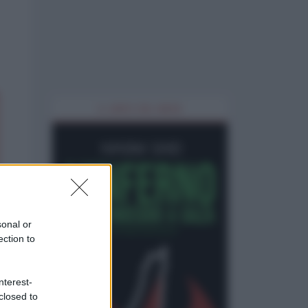
IL LIBRO DEL MESE
sonal or
ection to
nterest-
closed to