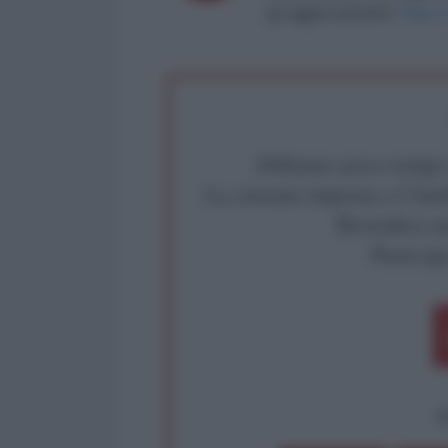
gli aggiornamenti:
https:
Abbiamo poco tempo pe
La censura imposta a l'Ant
Rivendica un
Partecip
op