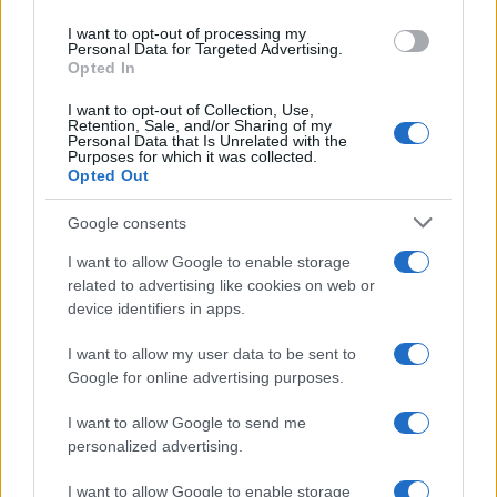
investe miliardi per ricostituire gli arsenali
use your data for below specified purposes in below Google
I want to opt-out of processing my
consent section.
Personal Data for Targeted Advertising.
ASIA
Opted In
Canale diplomatico resta aperto: cosa si sono detti i
ministri di Iran e Arabia Saudita
I want to opt-out of Collection, Use,
Retention, Sale, and/or Sharing of my
Personal Data that Is Unrelated with the
NORD-AMERICA
Purposes for which it was collected.
"Una guerra illegale": Trump minimizza le perdite in
Opted Out
Iran, ma i dati lo smentiscono
Google consents
EUROPA
I want to allow Google to enable storage
Petro accusa Netanyahu di essere responsabile
related to advertising like cookies on web or
"dell'invasione civile di Ceuta da parte dei
marocchini"
device identifiers in apps.
I want to allow my user data to be sent to
Google for online advertising purposes.
I want to allow Google to send me
personalized advertising.
I want to allow Google to enable storage