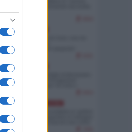
Quali sarebbero le “vittorie
ucraine” decantate dai media
italici?
9694
EUROPA
Invasione di Ceuta: cosa sta
accadendo
nell'enclave spagnola?
9181
EUROPA
Quando il figlio di Netanyahu
incitava "l'occupazione
musulmana" di Ceuta e
Melilla
8354
AMERICA LATINA
Dalla Convertibilità al "grillete
fiscal": l'Argentina si consegna
ai mercati (ancora una volta)
7696