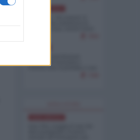
NORD-AMERICA
Il "mistero" dei numeri: il
governo Usa minimizza le
vittime in Iran, mentre fonti
interne...
7659
EUROPA
Mosca: le esercitazioni
nucleari di Germania e
Francia sono il preludio a una
guerra contro la Russia
7288
WORLD AFFAIRS
NORD-AMERICA
Iran-USA, scoppia il caso dei
dati manipolati: il nuovo
metodo del Pentagono per