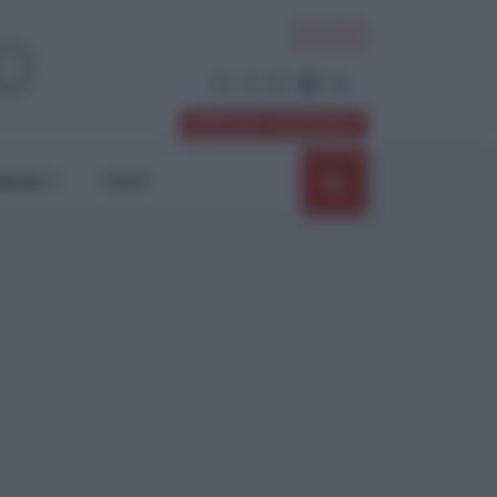
ACCEDI
Abbonati / Sostienici
NIONI
SHOP