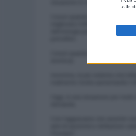
situazione in medio-oriente.
authenti
Cessò quando grazie ai massicci 
migliorata l’efficienza del settor
dell’energia passando per le fasi
petroliferi.
Cessò quando si investì per diver
atomica).
Insomma, la più violenta crisi inf
realmente risolta aumentando l’
Oggi, in una situazione per molti 
domanda.
Con l’aggravante che anziché ve
anni di austerità e deflazione sal
l’Europa!”.