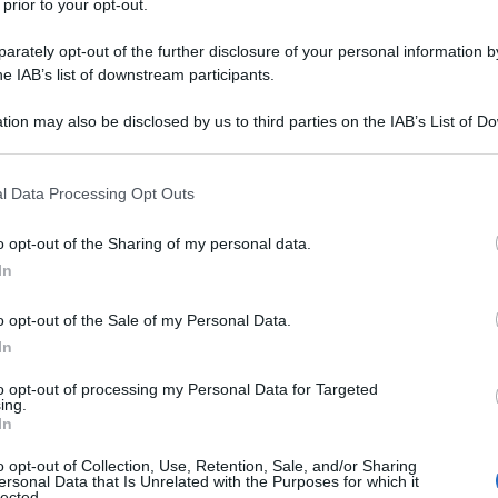
 prior to your opt-out.
i petrolifera (o energetica).
rately opt-out of the further disclosure of your personal information by
he IAB’s list of downstream participants.
tion may also be disclosed by us to third parties on the IAB’s List of 
 that may further disclose it to other third parties.
enne innescata dallo scoppio della guerra del Kippur.
anco di Siria ed Egitto contro Israele. Aumentarono i
 that this website/app uses one or more Google services and may gath
l Data Processing Opt Outs
nziare la guerra e tagliarono le forniture verso quei
including but not limited to your visit or usage behaviour. You may click 
 to Google and its third-party tags to use your data for below specifi
o opt-out of the Sharing of my personal data.
ogle consent section.
In
umento del prezzo del petrolio e,
to generalizzato dei prezzi.
o opt-out of the Sale of my Personal Data.
In
flazione registrò un impressionante +19,4%.
to opt-out of processing my Personal Data for Targeted
ing.
scata dalla rivoluzione islamica in Iran a cui si
In
della guerra tra Iran e Iraq.
o opt-out of Collection, Use, Retention, Sale, and/or Sharing
aumento dei prezzi del petrolio si riversò sui prezzi.
ersonal Data that Is Unrelated with the Purposes for which it
ggiunse il suo massimo storico: +21,6%.
lected.