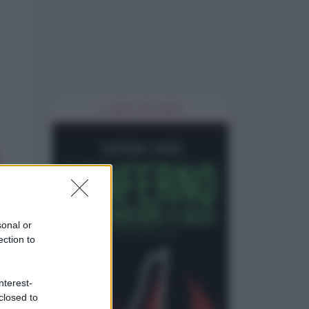
IL LIBRO DEL MESE
sonal or
ection to
nterest-
closed to