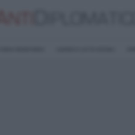
TURA E RESISTENZA
LAVORO E LOTTE SOCIALI
OPI