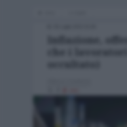
Home
Lo Squillo
05 Luglio 2022 15:00
Inflazione, off
che i lavorator
occultato)
Gilberto Trombetta
3382