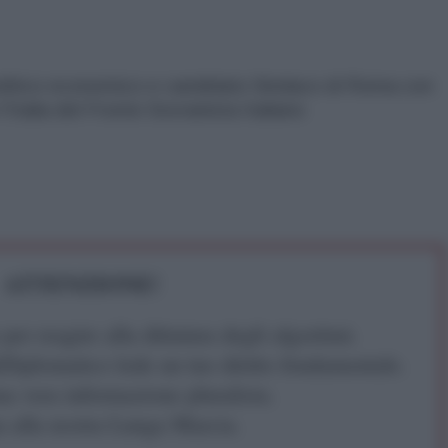
 politico economico e candidato Sindaco di Roma con
l'Italia del Fronte Sovranista Italiano
ATTENZIONE!
r reagire alla dittatura degli algoritmi.
iDiplomatico lede un tuo diritto fondamentale.
a vera informazione pluralista.
a alla nostra Lunga Marcia.