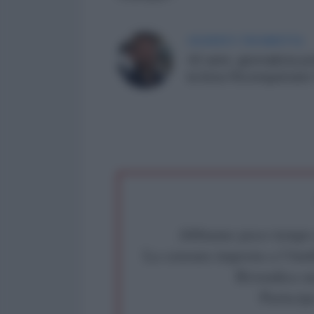
GILBERTO TROMBETTA
43 anni, giornalista
la lista Riconquistare 
Abbiamo poco tempo pe
La censura imposta a l'Ant
Rivendica un
Partecip