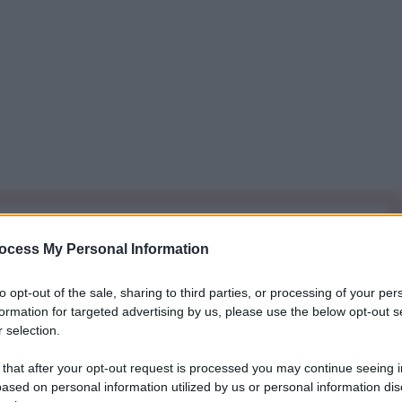
iti per sempre. Il tuo contributo fa la differenza:
ocess My Personal Information
mazione. L'ANTIDIPLOMATICO SEI ANCHE TU!
to opt-out of the sale, sharing to third parties, or processing of your per
formation for targeted advertising by us, please use the below opt-out s
a 5€
Dona 15€
Scegli importo
 selection.
 that after your opt-out request is processed you may continue seeing i
ased on personal information utilized by us or personal information dis