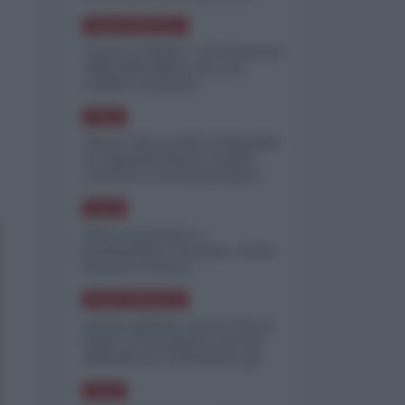
minimizzare le perdite
NORD-AMERICA
"Scorte al limite": il retroscena
CNN sulla difesa USA nel
conflitto iraniano
ASIA
Yemen, blocco Bab el-Mandab:
Le superpetroliere saudite
costrette a circumnavigare
l'Africa
ASIA
l'Iran era pronto a
bombardare l'Ucraina, cos'ha
fermato l'attacco
NORD-AMERICA
Guerra all'Iran, scorte USA al
limite: il Pentagono investe
miliardi per ricostituire gli
arsenali
ASIA