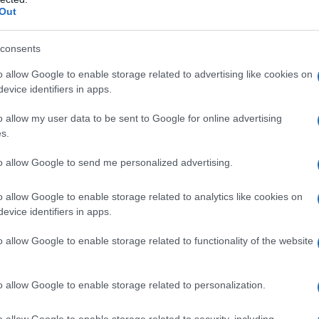
Out
azionistiche vennero utilizzate da Governi e
 occidentali) per scatenare una violenta guerra contro
consents
o allow Google to enable storage related to advertising like cookies on
e da offerta spacciandola per inflazione da domanda,
evice identifiers in apps.
itiche deflazionistiche da un punto di vista
pendenza delle Banche Centrali.
o allow my user data to be sent to Google for online advertising
s.
erò è un altro.
to allow Google to send me personalized advertising.
paganda liberista, come si uscì dall’inflazione
o allow Google to enable storage related to analytics like cookies on
i 70?
evice identifiers in apps.
o allow Google to enable storage related to functionality of the website
andola.
o allow Google to enable storage related to personalization.
momento in cui si stabilizzò, almeno in parte, la
o allow Google to enable storage related to security, including