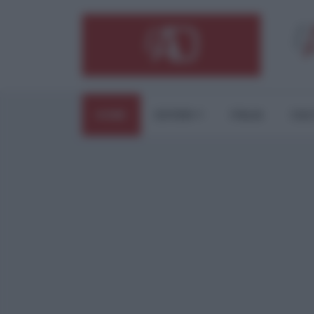
HOME
ESTERI
ITALIA
CUL