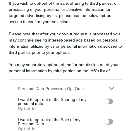
If you wish to opt-out of the sale, sharing to third parties, or
processing of your personal or sensitive information for
targeted advertising by us, please use the below opt-out
section to confirm your selection.
Please note that after your opt-out request is processed you
may continue seeing interest-based ads based on personal
information utilized by us or personal information disclosed to
third parties prior to your opt-out.
You may separately opt-out of the further disclosure of your
personal information by third parties on the IAB’s list of
downstream participants.
Personal Data Processing Opt Outs
This information may also be disclosed by us to third parties
on the IAB’s List of Downstream Participants that may further
I want to opt-out of the Sharing of my
disclose it to other third parties.
personal data.
Opted In
Please note that this website/app uses one or more Google
services and may gather and store information including but
I want to opt-out of the Sale of my
Personal Data.
not limited to your visit or usage behaviour. You may click to
Opted In
grant or deny consent to Google and its third-party tags to