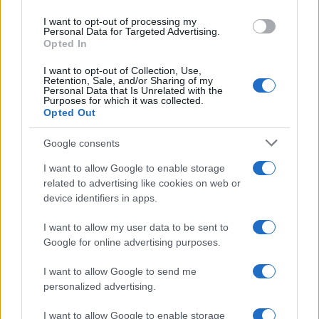
use your data for below specified purposes in below Google
I want to opt-out of processing my
consent section.
Personal Data for Targeted Advertising.
Opted In
L'ANALISI DEL MESE - Da attore
I want to opt-out of Collection, Use,
Retention, Sale, and/or Sharing of my
regionale a soggetto globale: la
Personal Data that Is Unrelated with the
trasformazione strategica dell'Iran
Purposes for which it was collected.
Opted Out
03 Agosto 2026 07:00
Google consents
di Fabrizio Verde «Non li consideriamo una superpotenza
I want to allow Google to enable storage
e abbiamo già dimostrato al mondo intero che non lo
related to advertising like cookies on web or
sono». Queste parole di Abbas Araghchi, ministro degli
device identifiers in apps.
Esteri della Repubblica...
I want to allow my user data to be sent to
Google for online advertising purposes.
RUSSIA
I want to allow Google to send me
personalized advertising.
I want to allow Google to enable storage