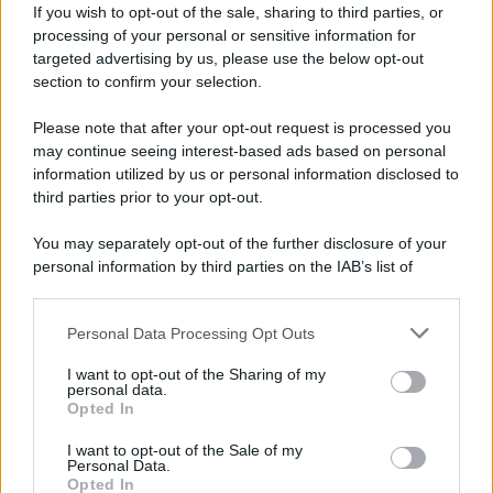
If you wish to opt-out of the sale, sharing to third parties, or
processing of your personal or sensitive information for
Commenti
targeted advertising by us, please use the below opt-out
section to confirm your selection.
ancora nessun commento
Please note that after your opt-out request is processed you
may continue seeing interest-based ads based on personal
Abbonati per commentare
information utilized by us or personal information disclosed to
third parties prior to your opt-out.
You may separately opt-out of the further disclosure of your
personal information by third parties on the IAB’s list of
Potrebbe anche interessarti
downstream participants.
Personal Data Processing Opt Outs
ASIA
This information may also be disclosed by us to third parties
on the IAB’s List of Downstream Participants that may further
I want to opt-out of the Sharing of my
disclose it to other third parties.
personal data.
Opted In
Please note that this website/app uses one or more Google
services and may gather and store information including but
I want to opt-out of the Sale of my
Personal Data.
not limited to your visit or usage behaviour. You may click to
Opted In
grant or deny consent to Google and its third-party tags to