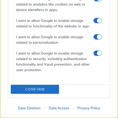
related to analytics like cookies on web or
device identifiers in apps.
I want to allow Google to enable storage
related to functionality of the website or app.
"Si avvicina la nostra vittoria": il
I want to allow Google to enable storage
ministro della Difesa evidenzia i
related to personalization.
progressi dell'esercito russo
I want to allow Google to enable storage
01 Agosto 2026 17:14
related to security, including authentication
functionality and fraud prevention, and other
user protection.
Il ministro della Difesa russo Andrei Belousov ha
annunciato che le unità russe stanno avanzando con
sicurezza nella regione di Zaporizhzhia e si è congratulato
con il comando e il personale...
CONFIRM
EUROPA
Data Deletion
Data Access
Privacy Policy