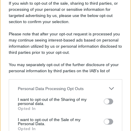
If you wish to opt-out of the sale, sharing to third parties, or
processing of your personal or sensitive information for
targeted advertising by us, please use the below opt-out
section to confirm your selection.
Please note that after your opt-out request is processed you
may continue seeing interest-based ads based on personal
information utilized by us or personal information disclosed to
third parties prior to your opt-out.
You may separately opt-out of the further disclosure of your
personal information by third parties on the IAB’s list of
downstream participants.
Personal Data Processing Opt Outs
IL LIBRO DEL MESE
This information may also be disclosed by us to third parties
on the IAB’s List of Downstream Participants that may further
I want to opt-out of the Sharing of my
disclose it to other third parties.
personal data.
Opted In
Please note that this website/app uses one or more Google
services and may gather and store information including but
I want to opt-out of the Sale of my
Personal Data.
not limited to your visit or usage behaviour. You may click to
Opted In
grant or deny consent to Google and its third-party tags to