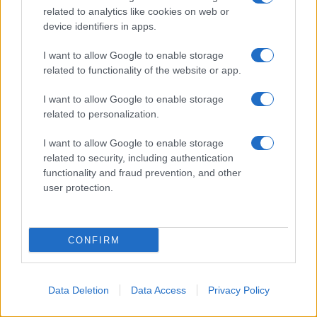
related to analytics like cookies on web or
device identifiers in apps.
I want to allow Google to enable storage
related to functionality of the website or app.
I PIÙ LETTI DELLA SETTIMANA
I want to allow Google to enable storage
related to personalization.
Restare umani: la forma più alta di ribellione al
mondo distopico di oggi (di Alberto Bradanini)
I want to allow Google to enable storage
22810
related to security, including authentication
functionality and fraud prevention, and other
Ceuta: perché il Marocco fa con noi quello che vuole
user protection.
(di Alberto Negri)
12783
EUROPA
CONFIRM
La mappa di Eurostat che smonta tutte le storielle
che vi raccontano sul turismo di massa
12732
Data Deletion
Data Access
Privacy Policy
ITALIA