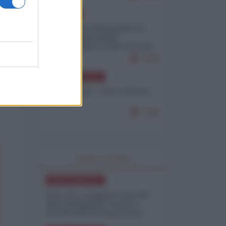
EUROPA
Petro accusa Netanyahu di
essere responsabile
"dell'invasione civile di Ceuta
da parte dei marocchini"
7158
NORD-AMERICA
Chris Hedges - Don Corleone
Trump
7136
WORLD AFFAIRS
NORD-AMERICA
Iran-USA, scoppia il caso dei
dati manipolati: il nuovo
metodo del Pentagono per
minimizzare le perdite