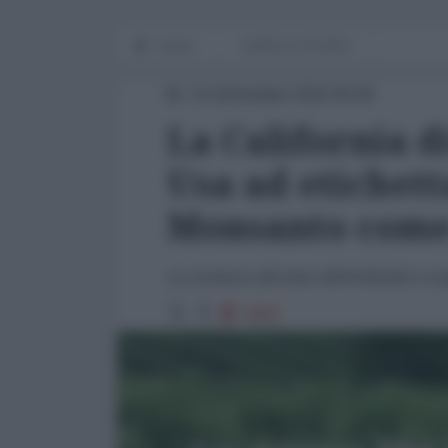
Home
WORLD AFFAIRS
14 Settembre 2015 00:00
La California d
Usa ad etichett
Monsanto come
La sostanza alla base dell'erbicida è s
4499