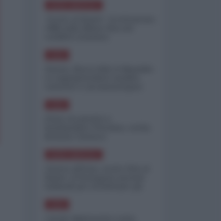
NORD-AMERICA
"Scorte al limite": il retroscena
CNN sulla difesa USA nel
conflitto iraniano
ASIA
Yemen, blocco Bab el-Mandab:
Le superpetroliere saudite
costrette a circumnavigare
l'Africa
ASIA
l'Iran era pronto a
bombardare l'Ucraina, cos'ha
fermato l'attacco
NORD-AMERICA
Guerra all'Iran, scorte USA al
limite: il Pentagono investe
miliardi per ricostituire gli
arsenali
ASIA
Canale diplomatico resta