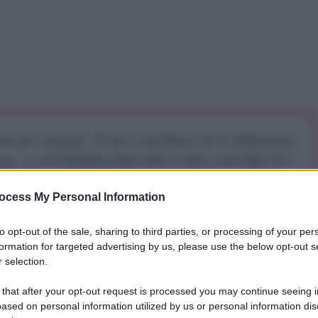
iti per sempre. Il tuo contributo fa la differenza:
mazione. L'ANTIDIPLOMATICO SEI ANCHE TU!
ocess My Personal Information
a 5€
Dona 15€
Scegli importo
to opt-out of the sale, sharing to third parties, or processing of your per
formation for targeted advertising by us, please use the below opt-out s
 selection.
o un duro colpo alla Monsanto, la multinazionale
 that after your opt-out request is processed you may continue seeing i
ased on personal information utilized by us or personal information dis