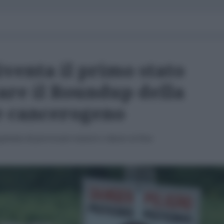
iventa il primo stato
are il Roundup della
 cancerogeno
ospettata di provocare tumori e danni al Dna