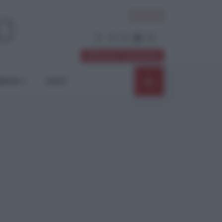
ACCEDI
Abbonati / Sostienici
NIONI
SHOP