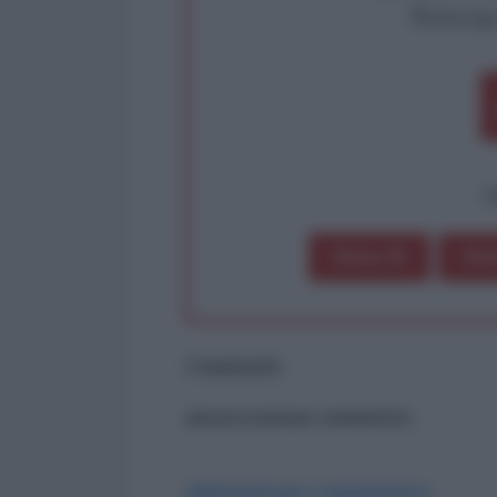
Partecip
op
Dona 1€
Don
Commenti
ancora nessun commento
Abbonati per commentare