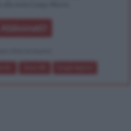
a alla nostra Lunga Marcia.
Abbonati!
pure effettua una donazione
a 5€
Dona 15€
Scegli importo