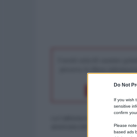
I nostri articoli saranno gratu
preserva la libera infor
Do Not Pr
Dona 1€
Don
If you wish 
sensitive in
confirm your
La California ha appena assestat
Please note
americana dell'agribusiness.
based ads b