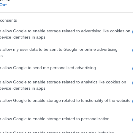
Out
to riproduttivo devono essere elencati e pubblicate
he riconosciute come cancerogene finoscono anche
ionale per la Ricerca sul Cancro (IARC) - un ramo
consents
lla Sanità.
o allow Google to enable storage related to advertising like cookies on
evice identifiers in apps.
 pubblicato un rapporto che indicava il glifosato
 rilevava inoltre una correlazione con la
o allow my user data to be sent to Google for online advertising
in di molti lavoratori esposti.
s.
to allow Google to send me personalized advertising.
serire il glifosato nella lista di sostanze chimiche
e, ha notato il dottor Nathan Donley del Centro per
o allow Google to enable storage related to analytics like cookies on
ail a EcoWatch, "Per quanto io sappia, questa è la
evice identifiers in apps.
all'interno degli Stati Uniti che stabilisce che il
no".
o allow Google to enable storage related to functionality of the website
o o la vendita delle sostanze specificate, e il pubblico
o allow Google to enable storage related to personalization.
zioni in merito alla proposta fino al 5 ottobre.
o allow Google to enable storage related to security, including