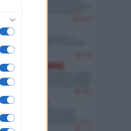
La mappa di Eurostat che
smonta tutte le storielle che vi
raccontano sul turismo di
massa
10993
ITALIA
Il turismo di massa e i
"risvegli" del Corriere della
sera
9408
AMERICA LATINA
Dalla Convertibilità al "grillete
fiscal": l'Argentina si consegna
ai mercati (ancora una volta)
7967
EUROPA
Mosca: le esercitazioni
nucleari di Germania e
Francia sono il preludio a una
guerra contro la Russia
7576