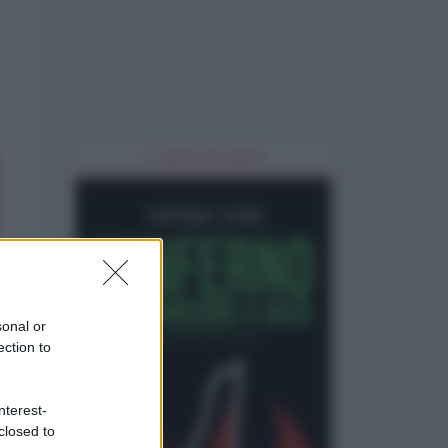
IL LIBRO DEL MESE
sonal or
ection to
nterest-
closed to