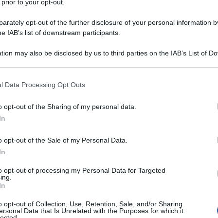
 prior to your opt-out.
 dello stato Usa ha inserito il glifosato -
rately opt-out of the further disclosure of your personal information by
el diserbante più venduto negli Stati Uniti, Roundup,
he IAB’s list of downstream participants.
tion may also be disclosed by us to third parties on the IAB’s List of 
 that may further disclose it to other third parties.
rnia EPA Moves to Label Monsanto's
 that this website/app uses one or more Google services and may gath
l Data Processing Opt Outs
nogenic'
http://t.co/gbIK0XVkhd
including but not limited to your visit or usage behaviour. You may click 
 to Google and its third-party tags to use your data for below specifi
ic.twitter.com/6QZqUw9oxm
o opt-out of the Sharing of my personal data.
ogle consent section.
In
Food Safety (@TrueFoodNow)
6
o opt-out of the Sale of my Personal Data.
15
In
to opt-out of processing my Personal Data for Targeted
ing.
In
nd Toxic Enforcement Act' del 1986 - di solito
o opt-out of Collection, Use, Retention, Sale, and/or Sharing
ersonal Data that Is Unrelated with the Purposes for which it
e sostanze chimiche che provocano cancro, difetti
lected.