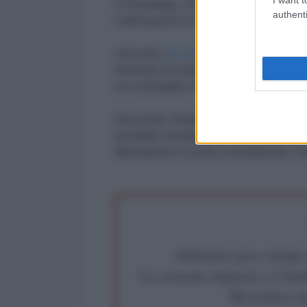
Il Roundup, l'erbicida fiore all'o
authenti
coltivazioni in tutto il mondo ed è
Giovedì,
la corte di appello di Li
ritenuto la multinazionale americ
un contadino francese.
Secondo l'impianto accusatorio il
avrebbe iniziato a soffrire di probl
Monsanto è stata considerata "re
Abbiamo poco tempo pe
La censura imposta a l'Ant
Rivendica un