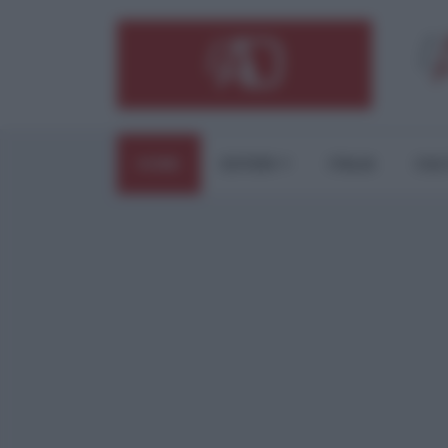
HOME
ESTERI
ITALIA
CUL