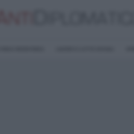
TURA E RESISTENZA
LAVORO E LOTTE SOCIALI
OPI