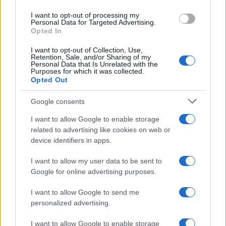
use your data for below specified purposes in below Google
I want to opt-out of processing my
consent section.
Personal Data for Targeted Advertising.
Opted In
I want to opt-out of Collection, Use,
Retention, Sale, and/or Sharing of my
Personal Data that Is Unrelated with the
Purposes for which it was collected.
Opted Out
Google consents
I want to allow Google to enable storage
related to advertising like cookies on web or
device identifiers in apps.
I want to allow my user data to be sent to
Google for online advertising purposes.
I want to allow Google to send me
personalized advertising.
I want to allow Google to enable storage