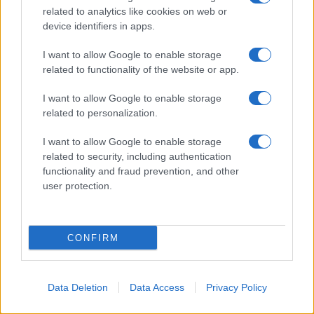
#
GEOGRAFIE
DEL
POTERE
related to analytics like cookies on web or
device identifiers in apps.
di Fabio Massimo Paernti
I want to allow Google to enable storage
related to functionality of the website or app.
I want to allow Google to enable storage
related to personalization.
"Mentre noi giochiamo con i chatbot, la
I want to allow Google to enable storage
Cina si è presa il futuro dell'IA" (VIDEO)
related to security, including authentication
functionality and fraud prevention, and other
24 Giugno 2026 08:00
user protection.
#
RETHINK.POWER
CONFIRM
di Alessandro Bartoloni
Data Deletion
Data Access
Privacy Policy