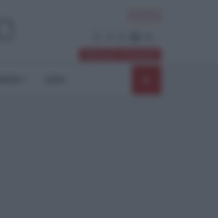
ACCEDI
Abbonati / Sostienici
NIONI
SHOP