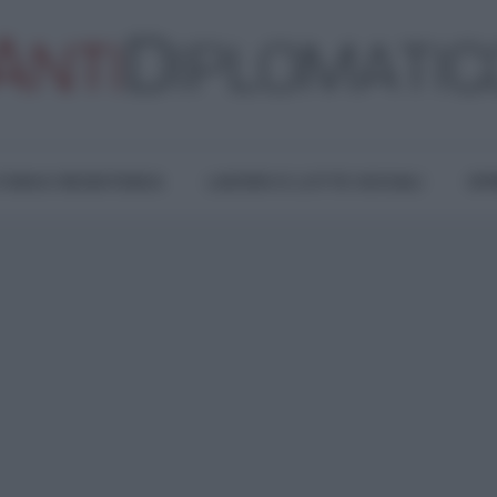
TURA E RESISTENZA
LAVORO E LOTTE SOCIALI
OPI