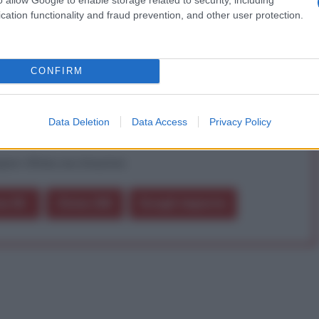
iDiplomatico lede un tuo diritto fondamentale.
cation functionality and fraud prevention, and other user protection.
a vera informazione pluralista.
a alla nostra Lunga Marcia.
CONFIRM
Abbonati!
Data Deletion
Data Access
Privacy Policy
pure effettua una donazione
a 5€
Dona 15€
Scegli importo