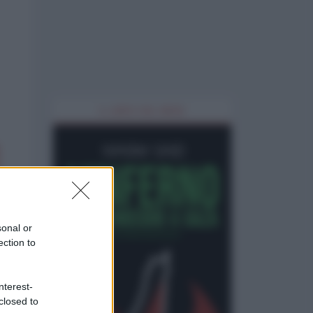
IL LIBRO DEL MESE
sonal or
ection to
nterest-
closed to