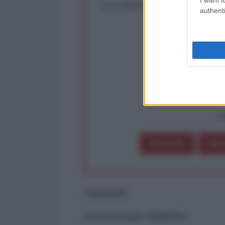
La censura imposta a l'Ant
authenti
Rivendica un
Partecip
op
Dona 1€
Don
Commenti
ancora nessun commento