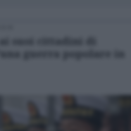
 15:30
i suoi cittadini di
"una guerra popolare in