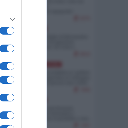
Invasione di Ceuta: cosa sta
accadendo
nell'enclave spagnola?
9275
EUROPA
Quando il figlio di Netanyahu
incitava "l'occupazione
musulmana" di Ceuta e
Melilla
8616
AMERICA LATINA
Dalla Convertibilità al "grillete
fiscal": l'Argentina si consegna
ai mercati (ancora una volta)
7906
EUROPA
Mosca: le esercitazioni
nucleari di Germania e
Francia sono il preludio a una
guerra contro la Russia
7497