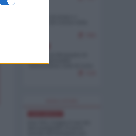
ITALIA
Il turismo di massa e i
"risvegli" del Corriere della
sera
7363
EUROPA
Petro accusa Netanyahu di
essere responsabile
"dell'invasione civile di Ceuta
da parte dei marocchini"
7120
WORLD AFFAIRS
NORD-AMERICA
Iran-USA, scoppia il caso dei
dati manipolati: il nuovo
metodo del Pentagono per