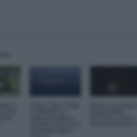
AIRS
imite":
Yemen, blocco Bab
l'Iran era pronto
na CNN
el-Mandab: Le
bombardare
a USA
superpetroliere
l'Ucraina, cos'ha
o
saudite costrette a
fermato l'attacc
circumnavigare
l'Africa