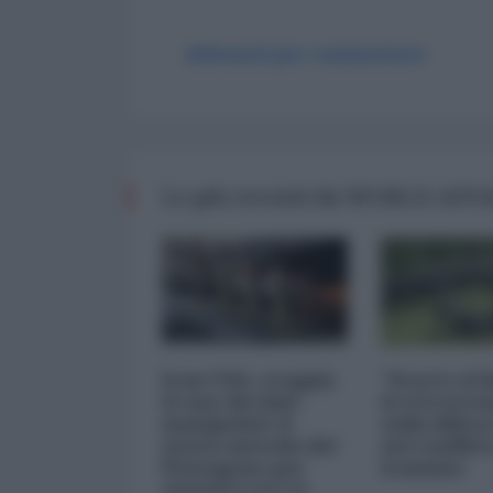
Abbonati per commentare
Le più recenti da WORLD AFF
Iran-USA, scoppia
"Scorte al l
il caso dei dati
il retrosce
manipolati: il
sulla difes
nuovo metodo del
nel conflitt
Pentagono per
iraniano
minimizzare le