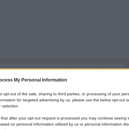
iti per sempre. Il tuo contributo fa la differenza:
mazione. L'ANTIDIPLOMATICO SEI ANCHE TU!
ocess My Personal Information
to opt-out of the sale, sharing to third parties, or processing of your per
a 5€
Dona 15€
Scegli importo
formation for targeted advertising by us, please use the below opt-out s
 selection.
 that after your opt-out request is processed you may continue seeing i
ased on personal information utilized by us or personal information dis
 dovrebbero prepararsi ad una mobilitazione per