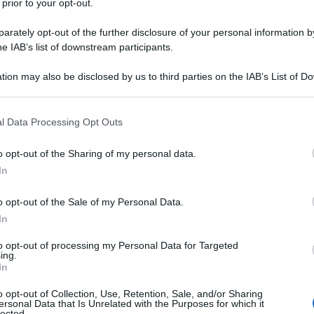
 prior to your opt-out.
à territoriale del Paese". E' la dichiarazione
istro della Difesa cinese, Chang Wanquan, durante
rately opt-out of the further disclosure of your personal information by
he IAB’s list of downstream participants.
itari nella costa della provincia orientale del Zhejiang,
tion may also be disclosed by us to third parties on the IAB’s List of 
 that may further disclose it to other third parties.
uerra popolare in mare", ha detto il ministro della
 that this website/app uses one or more Google services and may gath
l Data Processing Opt Outs
ad affrontare il pericolo di un attacco dall'esterno di
including but not limited to your visit or usage behaviour. You may click 
 to Google and its third-party tags to use your data for below specifi
e per il controllo nel Mar Cinese Meridionale.
o opt-out of the Sharing of my personal data.
ogle consent section.
In
elle autorità cinesi contro la decisione controversa
o opt-out of the Sale of my Personal Data.
o dell'Aia (Olanda) sulla proprietà di alcune isole e
In
ippine nel Mar Cinese Meridionale. La corte ha
to opt-out of processing my Personal Data for Targeted
n diritto storico" in quella regione del Pacifico e ha
ing.
le Filippine" anche nella sua zona economica esclusiva.
In
o opt-out of Collection, Use, Retention, Sale, and/or Sharing
ersonal Data that Is Unrelated with the Purposes for which it
n strada per protestare contro questa "decisione". Le
lected.