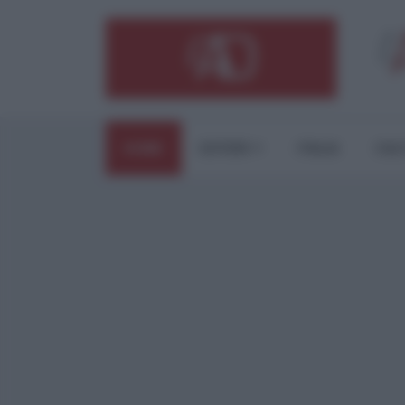
HOME
ESTERI
ITALIA
CUL