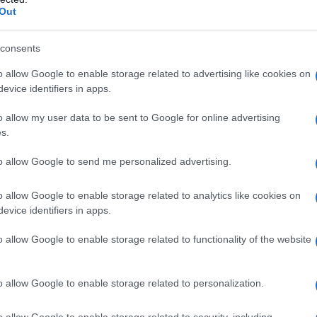
e si sono scagliati contro la catena di fast food
Out
 cultura occidentale e del capitale americano, alla
consents
o allow Google to enable storage related to advertising like cookies on
evice identifiers in apps.
ti della Cina e dei dieci paesi che formano
 Sudest Asiatico (ASEAN) - Malesia, Indonesia,
o allow my user data to be sent to Google for online advertising
 Myanmar, Singapore, Thailandia e le Filippine – si
s.
 concordato a "ridurre le tensioni". Paradossalmente
to allow Google to send me personalized advertising.
ta ricerca di dialogo e di distensione.
o allow Google to enable storage related to analytics like cookies on
evice identifiers in apps.
o allow Google to enable storage related to functionality of the website
ATTENZIONE!
o allow Google to enable storage related to personalization.
r reagire alla dittatura degli algoritmi.
o allow Google to enable storage related to security, including