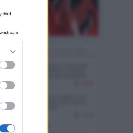
 third
Downstream
er and store
I PIÙ LETTI DELLA SETTIMANA
to grant or
ed purposes
Restare umani: la forma più
alta di ribellione al mondo
distopico di oggi (di Alberto
Bradanini)
21845
Ceuta: perché il Marocco fa
con noi quello che vuole (di
Alberto Negri)
12615
EUROPA