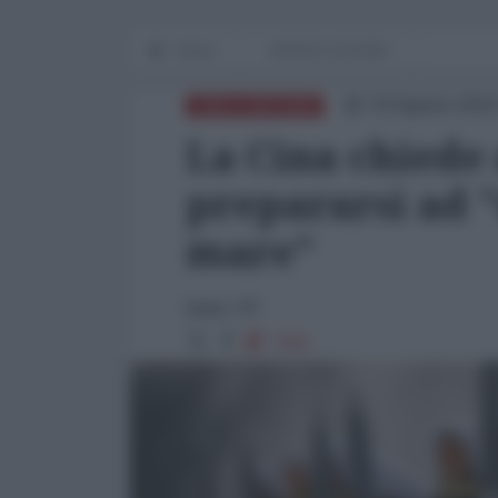
Home
WORLD AFFAIRS
03 Agosto 2016
CINA E DINTORNI
La Cina chiede a
prepararsi ad 
mare"
fonte: RT
7320