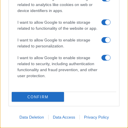
Cina si è presa il futuro dell'IA" (VIDEO)
related to analytics like cookies on web or
device identifiers in apps.
24 Giugno 2026 08:00
I want to allow Google to enable storage
related to functionality of the website or app.
#
RETHINK.POWER
I want to allow Google to enable storage
related to personalization.
di Alessandro Bartoloni
I want to allow Google to enable storage
related to security, including authentication
functionality and fraud prevention, and other
user protection.
Come finirebbe una guerra tra UE e
Russia? Tre scenari per il 2030 (e le
CONFIRM
alternative alla linea dura)
20 Luglio 2026 10:00
Data Deletion
Data Access
Privacy Policy