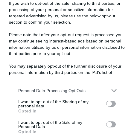
If you wish to opt-out of the sale, sharing to third parties, or
processing of your personal or sensitive information for
targeted advertising by us, please use the below opt-out
section to confirm your selection.
Please note that after your opt-out request is processed you
may continue seeing interest-based ads based on personal
information utilized by us or personal information disclosed to
third parties prior to your opt-out.
You may separately opt-out of the further disclosure of your
personal information by third parties on the IAB’s list of
downstream participants.
Personal Data Processing Opt Outs
This information may also be disclosed by us to third parties
on the IAB’s List of Downstream Participants that may further
I want to opt-out of the Sharing of my
disclose it to other third parties.
personal data.
Opted In
Please note that this website/app uses one or more Google
services and may gather and store information including but
I want to opt-out of the Sale of my
Personal Data.
not limited to your visit or usage behaviour. You may click to
Opted In
grant or deny consent to Google and its third-party tags to