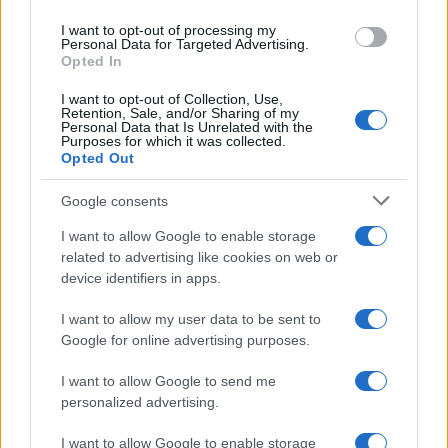
use your data for below specified purposes in below Google
I want to opt-out of processing my
consent section.
Personal Data for Targeted Advertising.
Opted In
I want to opt-out of Collection, Use,
Retention, Sale, and/or Sharing of my
Personal Data that Is Unrelated with the
Purposes for which it was collected.
Opted Out
Google consents
I want to allow Google to enable storage
#
GEOGRAFIE
DEL
POTERE
related to advertising like cookies on web or
device identifiers in apps.
di Fabio Massimo Paernti
I want to allow my user data to be sent to
Google for online advertising purposes.
I want to allow Google to send me
personalized advertising.
"Mentre noi giochiamo con i chatbot, la
I want to allow Google to enable storage