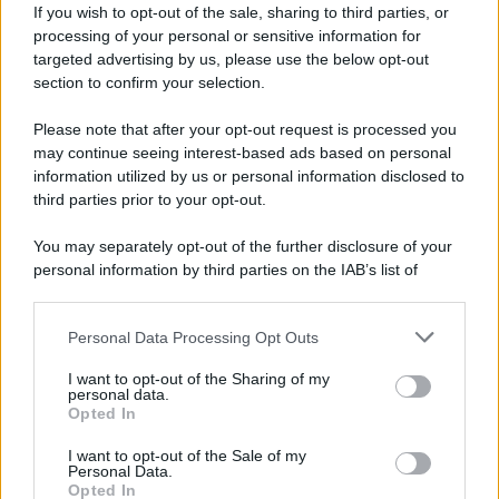
If you wish to opt-out of the sale, sharing to third parties, or
processing of your personal or sensitive information for
targeted advertising by us, please use the below opt-out
#
EXODUS
section to confirm your selection.
Please note that after your opt-out request is processed you
di Michelangelo Severgnini
may continue seeing interest-based ads based on personal
information utilized by us or personal information disclosed to
third parties prior to your opt-out.
You may separately opt-out of the further disclosure of your
La Trilogia del Rimosso di Michelangelo
personal information by third parties on the IAB’s list of
Severgnini, prodotta da l'AntiDiplomatico,
downstream participants.
interamente in chiaro
24 Luglio 2026 15:49
Personal Data Processing Opt Outs
This information may also be disclosed by us to third parties
on the IAB’s List of Downstream Participants that may further
I want to opt-out of the Sharing of my
disclose it to other third parties.
personal data.
Opted In
Please note that this website/app uses one or more Google
#
GENERAZIONE
ANTIDIPLOMATICA
services and may gather and store information including but
I want to opt-out of the Sale of my
Personal Data.
not limited to your visit or usage behaviour. You may click to
Opted In
grant or deny consent to Google and its third-party tags to