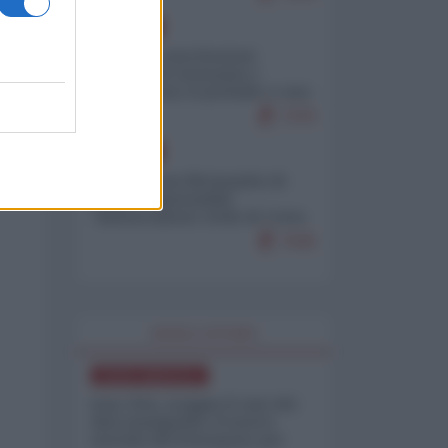
EUROPA
Mosca: le esercitazioni
nucleari di Germania e
Francia sono il preludio a una
guerra contro la Russia
7370
EUROPA
Petro accusa Netanyahu di
essere responsabile
"dell'invasione civile di Ceuta
da parte dei marocchini"
7045
WORLD AFFAIRS
NORD-AMERICA
Iran-USA, scoppia il caso dei
dati manipolati: il nuovo
metodo del Pentagono per