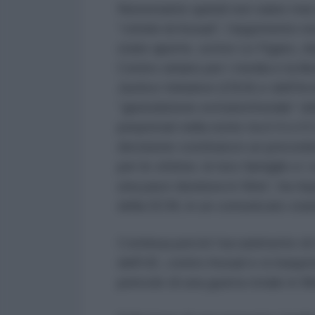
Nonostante quindi non siano mai
“crimini di Assad”, l’argomento n
state aperte, scrive Le Figaro, d
Centro siriano per i media e la l
Justice Initiative (OSJI) e dell'Ar
“giurisdizione extraterritoriale” d
perpetrati nella notte tra il 4 e 
decisione costituisce un preceden
per le vittime, le loro famiglie e 
una pace duratura in Siria”, ha r
della SCM, in un comunicato sta
Continua perciò l’accanimento di 
dell’UE, contro Assad e si inasp
pericolo di una guerra totale in M