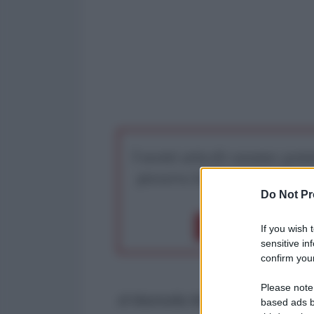
I nostri articoli saranno gratu
preserva la libera infor
Do Not Pr
Dona 1€
Don
If you wish 
sensitive in
confirm your
Please note
di Marinella Mondaini per l'AntiD
based ads b