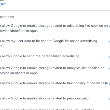
Out
tati Uniti e molti altri paesi attribuiscono invece la
al presidente Assad, nonostante il rapporto
consents
Ghouta orientale nel 2013 non abbia dimostrato il
rti nella sua realizzazione. I paesi occidentali
o allow Google to enable storage related to advertising like cookies on
evice identifiers in apps.
 dell'uso di armi chimiche al governo di Assad e
esidente degli Stati Uniti, aveva dichiarato che l'uso
o allow my user data to be sent to Google for online advertising
s.
Siria sarebbe stato considerato da Washington come
a”, dopo di che la comunità internazionale sarebbe
to allow Google to send me personalized advertising.
 nei confronti del paese.
o allow Google to enable storage related to analytics like cookies on
sad risalgono ancora a settembre del 2013. Assad
evice identifiers in apps.
usiva a Le Figaro, riportata anche dai giornali italiani.
o allow Google to enable storage related to functionality of the website
 valide tuttora:
“Le accuse contro Damasco di aver
ro la popolazione siriana sono «illogiche». Non
o allow Google to enable storage related to personalization.
eda o no tali armi. Supponiamo che il nostro esercito
one di massa: è mai possibile che lo faccia in una
o allow Google to enable storage related to security, including