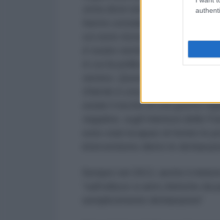
zona dove esso stesso si trova e d
authenti
hanno constatato gli ispettori del
cui sono ricoverati? Dov’è la lo
è nostro nemico, ma la politica de
in cui la politica dello Stato fra
nemico. Questa ostilità finirà qu
Oriente è una polveriera e se ci
esiste il rischio di una guerra r
negative, sugli interessi della Fr
sono stati incapaci di fornire le p
interventismo dietro le dichiarazio
Sempre nel 2013, anche il ministr
“sull’utilizzo si armi chimiche da
semplicemente dichiarazioni”