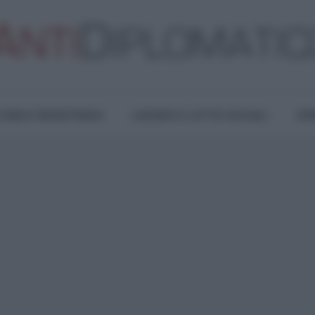
TURA E RESISTENZA
LAVORO E LOTTE SOCIALI
OPI