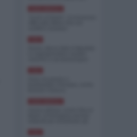
minimizzare le perdite
NORD-AMERICA
"Scorte al limite": il retroscena
CNN sulla difesa USA nel
conflitto iraniano
ASIA
Yemen, blocco Bab el-Mandab:
Le superpetroliere saudite
costrette a circumnavigare
l'Africa
ASIA
l'Iran era pronto a
bombardare l'Ucraina, cos'ha
fermato l'attacco
NORD-AMERICA
Guerra all'Iran, scorte USA al
limite: il Pentagono investe
miliardi per ricostituire gli
arsenali
ASIA