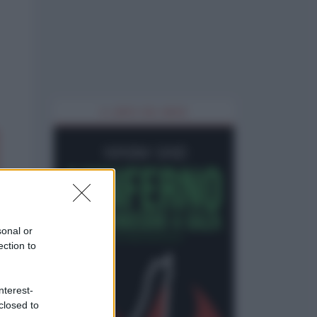
IL LIBRO DEL MESE
sonal or
ection to
nterest-
closed to