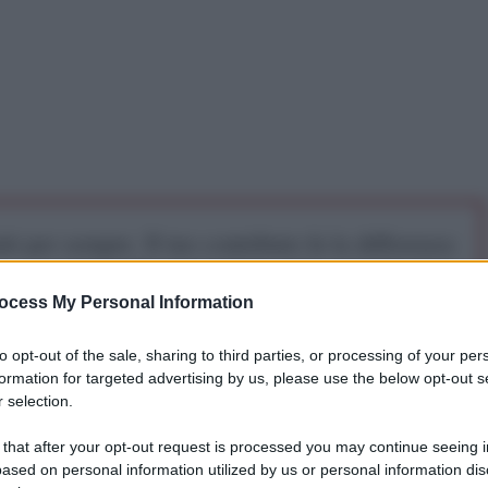
iti per sempre. Il tuo contributo fa la differenza:
mazione. L'ANTIDIPLOMATICO SEI ANCHE TU!
ocess My Personal Information
a 5€
Dona 15€
Scegli importo
to opt-out of the sale, sharing to third parties, or processing of your per
formation for targeted advertising by us, please use the below opt-out s
 selection.
 that after your opt-out request is processed you may continue seeing i
iplomatico
ased on personal information utilized by us or personal information dis