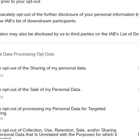
 prior to your opt-out.
rately opt-out of the further disclosure of your personal information by
bre 2023 un mandato d’arresto internazionale per il
he IAB’s list of downstream participants.
, che Parigi ritiene colpevole di complicità in
tion may also be disclosed by us to third parties on the IAB’s List of 
ne agli attacchi chimici dell'estate 2013.
 that may further disclose it to other third parties.
 that this website/app uses one or more Google services and may gath
otidiano
Le Figaro
oggi, citando una fonte giudiziaria,
l Data Processing Opt Outs
including but not limited to your visit or usage behaviour. You may click 
'arresto, inclusi il presidente siriano e tre militari
 to Google and its third-party tags to use your data for below specifi
o opt-out of the Sharing of my personal data.
rimini contro l'umanità e crimini di guerra.
ogle consent section.
In
 tratta di attacchi chimici commessi in Siria con
o opt-out of the Sale of my Personal Data.
colare il 21 agosto 2013, secondo l'intelligence
In
 mille persone a Ghouta orientale, vicino a Damasco.
to opt-out of processing my Personal Data for Targeted
ing.
In
ti negano l'accusa e affermano che le armi chimiche
e.
o opt-out of Collection, Use, Retention, Sale, and/or Sharing
ersonal Data that Is Unrelated with the Purposes for which it
lected.