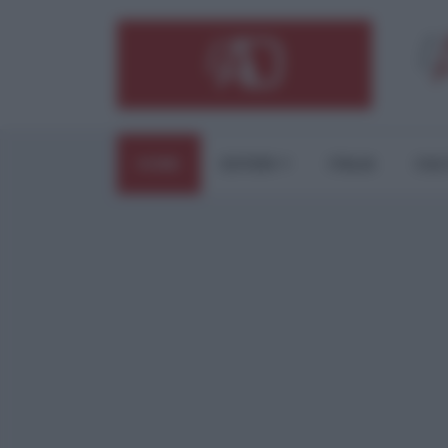
HOME
ESTERI
ITALIA
CUL