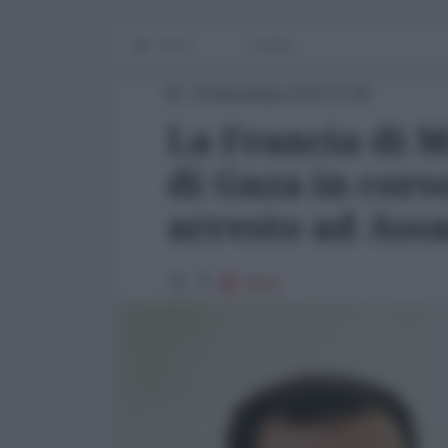
Home
L'Analisi
15 Novembre 2023 17:00
La Francia di M
di Gaza in cor
arresto ad Ass
3944