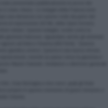
 state presentate pubblicamente le prove dei
on è stato chiuso. Le indagini della Francia sono
opo una denuncia con azione civile da parte del
ibertà di espressione (SCM), della Open Society
chivio siriano. Queste indagini, svolte sotto la
ella giustizia francese, riguardano anche gli attentati
il 5 agosto ad Adra e Douma (450 feriti). “Questa
te giuridico storico. Questa è una nuova vittoria
i sopravvissuti, nonché un passo verso la giustizia e
isposto Mazen Darwish, fondatore e direttore generale
mpa.
USA, Gran Bretagna e loro servi, quali gli Stati
risce proprio in questo momento di grave tensione e
edio Oriente.