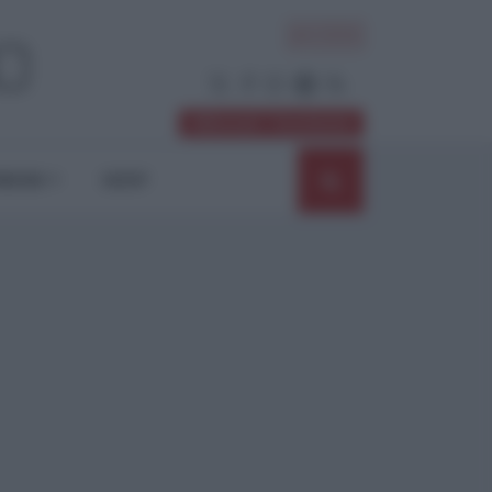
ACCEDI
Abbonati / Sostienici
NIONI
SHOP