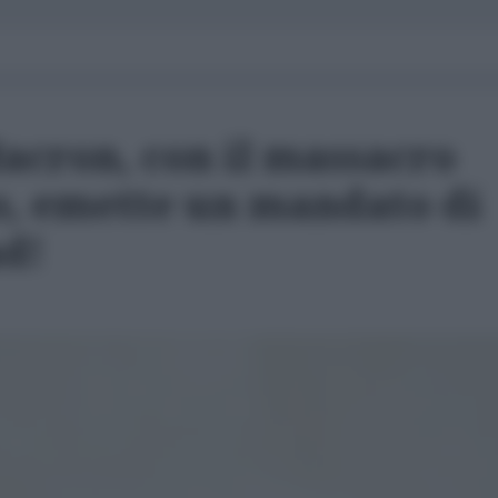
acron, con il massacro
so, emette un mandato di
ad!