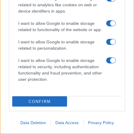
related to analytics like cookies on web or
device identifiers in apps.
I want to allow Google to enable storage
related to functionality of the website or app.
La governance cinese vista dai
rappresentanti italiani e la visione dello
I want to allow Google to enable storage
sviluppo comune sino-italiano
related to personalization.
06 Agosto 2026 08:00
I want to allow Google to enable storage
related to security, including authentication
functionality and fraud prevention, and other
#
SCELTI
DAL
PEOPLE'S
DAILY
user protection.
CONFIRM
Data Deletion
Data Access
Privacy Policy