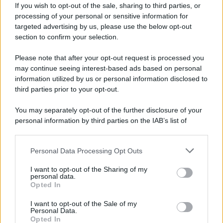
If you wish to opt-out of the sale, sharing to third parties, or
Gli Stati Uniti stanno perdendo “la Guerra
processing of your personal or sensitive information for
Mondiale a pezzi”?
targeted advertising by us, please use the below opt-out
25 Giugno 2026 10:00
section to confirm your selection.
Please note that after your opt-out request is processed you
may continue seeing interest-based ads based on personal
#
EXODUS
information utilized by us or personal information disclosed to
third parties prior to your opt-out.
You may separately opt-out of the further disclosure of your
di Michelangelo Severgnini
personal information by third parties on the IAB’s list of
downstream participants.
Personal Data Processing Opt Outs
This information may also be disclosed by us to third parties
on the IAB’s List of Downstream Participants that may further
La Trilogia del Rimosso di Michelangelo
I want to opt-out of the Sharing of my
disclose it to other third parties.
Severgnini, prodotta da l'AntiDiplomatico,
personal data.
Opted In
interamente in chiaro
Please note that this website/app uses one or more Google
24 Luglio 2026 15:49
services and may gather and store information including but
I want to opt-out of the Sale of my
Personal Data.
not limited to your visit or usage behaviour. You may click to
Opted In
grant or deny consent to Google and its third-party tags to