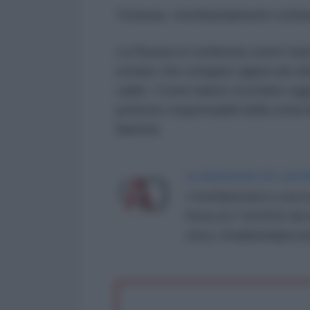
Tuttavia, i bombardamenti conti
La Russia si conferma come l’uni
evitare che vengano appiccati ult
caldo. Come hanno ricordato oggi i
potenze responsabili della zona 
fiamme.
LA REDAZIONE DE L'ANT
L'AntiDiplomatico è una te
Roma al n° 162/2015 del re
critica: info@lantidiplomat