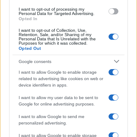
use your data for below specified purposes in below Google
I want to opt-out of processing my
consent section.
Personal Data for Targeted Advertising.
Opted In
I want to opt-out of Collection, Use,
Retention, Sale, and/or Sharing of my
Personal Data that Is Unrelated with the
Purposes for which it was collected.
Opted Out
Registro di ispezione di un drone
intelligente
Google consents
30 Luglio 2026 09:00
I want to allow Google to enable storage
related to advertising like cookies on web or
device identifiers in apps.
#
LA
BELT
AND
ROAD
INITIATIVE
I want to allow my user data to be sent to
Google for online advertising purposes.
I want to allow Google to send me
personalized advertising.
I want to allow Google to enable storage