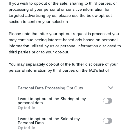
17 Ottobre 2025 13:00
If you wish to opt-out of the sale, sharing to third parties, or
processing of your personal or sensitive information for
targeted advertising by us, please use the below opt-out
section to confirm your selection.
#
UNA
FINESTRA
APERTA
Please note that after your opt-out request is processed you
may continue seeing interest-based ads based on personal
Una finestra aperta
information utilized by us or personal information disclosed to
third parties prior to your opt-out.
You may separately opt-out of the further disclosure of your
personal information by third parties on the IAB’s list of
downstream participants.
La governance cinese vista dai
rappresentanti italiani e la visione dello
Personal Data Processing Opt Outs
This information may also be disclosed by us to third parties
sviluppo comune sino-italiano
on the IAB’s List of Downstream Participants that may further
06 Agosto 2026 08:00
I want to opt-out of the Sharing of my
disclose it to other third parties.
personal data.
Opted In
Please note that this website/app uses one or more Google
services and may gather and store information including but
I want to opt-out of the Sale of my
Personal Data.
not limited to your visit or usage behaviour. You may click to
#
SCELTI
DAL
PEOPLE'S
DAILY
Opted In
grant or deny consent to Google and its third-party tags to