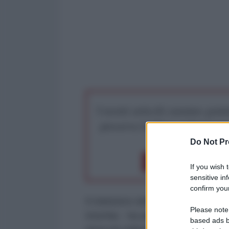
I nostri articoli saranno gratu
preserva la libera infor
Do Not Pr
Dona 1€
Don
If you wish 
sensitive in
confirm your
Il ministero della Difesa della 
Please note
Interfax - ha annunciato un attacc
based ads b