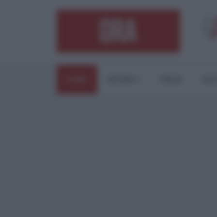
HOME
ESTERI
ITALIA
CUL