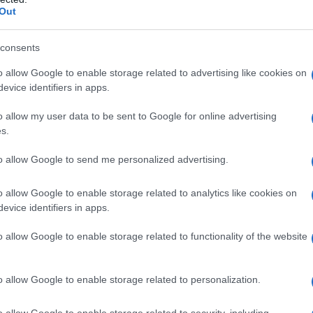
Out
consents
egato in un briefing che la Russia aveva
 dall'isola. "Il 30 giugno, come passo di buona volontà,
o allow Google to enable storage related to advertising like cookies on
evice identifiers in apps.
ne Russa hanno completato i compiti assegnati
irato la guarnigione di stanza lì", aveva spiegato.
o allow my user data to be sent to Google for online advertising
on consentirà a Kiev di speculare sul tema
s.
iferendosi all'impossibilità di esportare grano a causa
to allow Google to send me personalized advertising.
 sulla parte nord-occidentale del Mar Nero".
o allow Google to enable storage related to analytics like cookies on
evice identifiers in apps.
IDIPLOMATICO
o allow Google to enable storage related to functionality of the website
stata registrata in data 08/09/2015 presso il Tribunale civile di
gistro di stampa. Per ogni informazione, richiesta, consiglio e
o allow Google to enable storage related to personalization.
ico.it
o allow Google to enable storage related to security, including