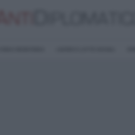
TURA E RESISTENZA
LAVORO E LOTTE SOCIALI
OPI