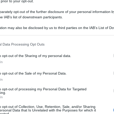
 prior to your opt-out.
rately opt-out of the further disclosure of your personal information by
e del ministero della Difesa russo, Igor
he IAB’s list of downstream participants.
tenuto giovedì, intorno alle 5 del mattino, diversi
'isola da una barca a motore, e sono stati fotografati
tion may also be disclosed by us to third parties on the IAB’s List of 
 that may further disclose it to other third parties.
i russe ha immediatamente lanciato un attacco con
 that this website/app uses one or more Google services and may gath
l Data Processing Opt Outs
including but not limited to your visit or usage behaviour. You may click 
a dei Serpenti, a seguito del quale alcuni militari
 to Google and its third-party tags to use your data for below specifi
o opt-out of the Sharing of my personal data.
ravvissuti sono fuggiti in direzione dell'insediamento
ogle consent section.
In
 Odessa", ha affermato Konashenkov.
o opt-out of the Sale of my Personal Data.
entativo di piantare la bandiera sull'isola è stato
In
fondo dei fallimenti militari e una massiccia ritirata
to opt-out of processing my Personal Data for Targeted
ing.
In
la parte nord-occidentale del Mar Nero, è passata
o opt-out of Collection, Use, Retention, Sale, and/or Sharing
ersonal Data that Is Unrelated with the Purposes for which it
sso durante i primi giorni dell'operazione militare
lected.