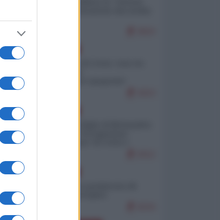
Quali sarebbero le “vittorie
ucraine” decantate dai media
italici?
9503
EUROPA
Invasione di Ceuta: cosa sta
accadendo
nell'enclave spagnola?
9153
EUROPA
Quando il figlio di Netanyahu
incitava "l'occupazione
musulmana" di Ceuta e
Melilla
8312
EUROPA
Geopolitica predatoria (di
Marco Travaglio)
8234