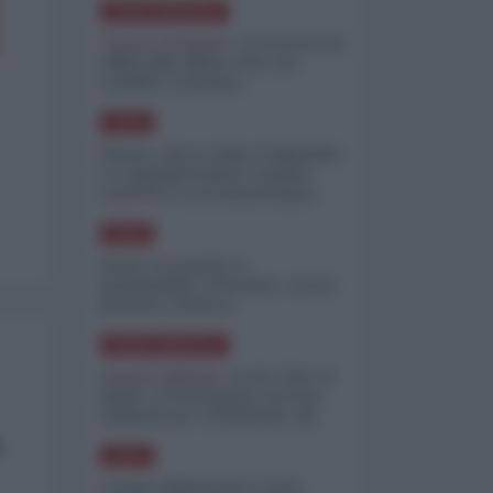
NORD-AMERICA
"Scorte al limite": il retroscena
CNN sulla difesa USA nel
conflitto iraniano
ASIA
Yemen, blocco Bab el-Mandab:
Le superpetroliere saudite
costrette a circumnavigare
l'Africa
ASIA
l'Iran era pronto a
bombardare l'Ucraina, cos'ha
fermato l'attacco
NORD-AMERICA
Guerra all'Iran, scorte USA al
limite: il Pentagono investe
miliardi per ricostituire gli
arsenali
a
ASIA
Canale diplomatico resta