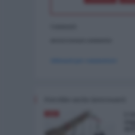
Commenti
ancora nessun commento
Abbonati per commentare
Potrebbe anche interessarti
L'A
ASIA
sog
del