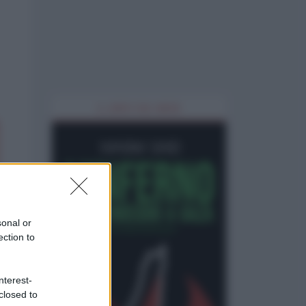
IL LIBRO DEL MESE
sonal or
ection to
nterest-
closed to