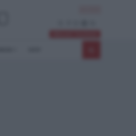
ACCEDI
Abbonati / Sostienici
NIONI
SHOP