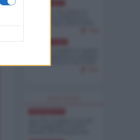
NORD-AMERICA
Il "mistero" dei numeri: il
governo Usa minimizza le
vittime in Iran, mentre fonti
interne...
7648
AMERICA LATINA
Dalla Convertibilità al "grillete
fiscal": l'Argentina si consegna
ai mercati (ancora una volta)
7631
WORLD AFFAIRS
NORD-AMERICA
Iran-USA, scoppia il caso dei
dati manipolati: il nuovo
metodo del Pentagono per
minimizzare le perdite