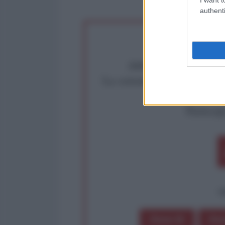
authenti
Abbiamo poco tempo pe
La censura imposta a l'Ant
Rivendica un
Partecip
op
Dona 1€
Don