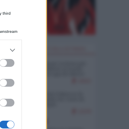
 third
Downstream
er and store
I PIÙ LETTI DELLA SETTIMANA
to grant or
ed purposes
Restare umani: la forma più
alta di ribellione al mondo
distopico di oggi (di Alberto
Bradanini)
19152
Ceuta: perché il Marocco fa
con noi quello che vuole (di
Alberto Negri)
12278
EUROPA