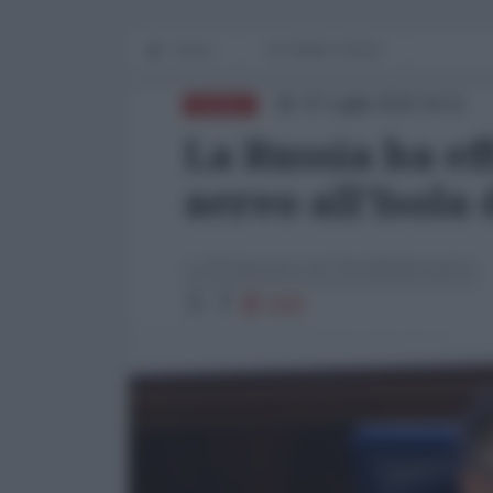
Home
IN PRIMO PIANO
07 Luglio 2022 16:11
RUSSIA
La Russia ha ef
aereo all'Isola
La Redazione de l'AntiDiplomatico
6085