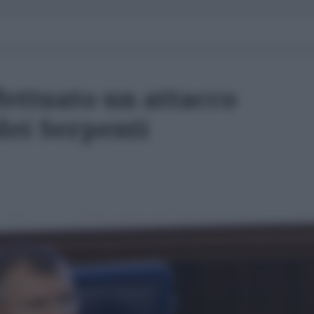
fettuato un attacco
 dei Serpenti