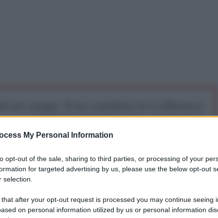
iti per sempre. Il tuo contributo fa la differenza:
mazione. L'ANTIDIPLOMATICO SEI ANCHE TU!
ocess My Personal Information
a 5€
Dona 15€
Scegli importo
to opt-out of the sale, sharing to third parties, or processing of your per
formation for targeted advertising by us, please use the below opt-out s
 selection.
Federazione Russa - secondo quanto reso noto da
 that after your opt-out request is processed you may continue seeing i
o aereo sull'isola dei Serpenti, sulla quale erano
ased on personal information utilized by us or personal information dis