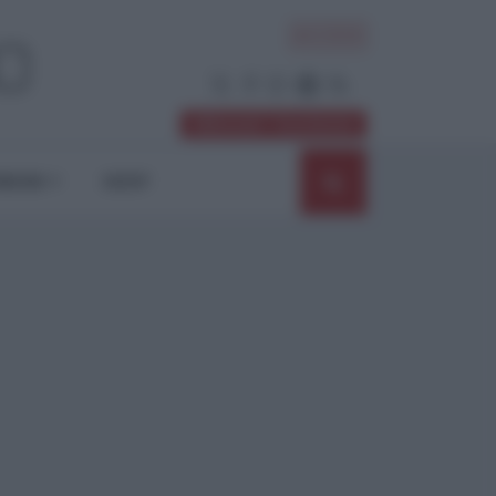
ACCEDI
Abbonati / Sostienici
NIONI
SHOP