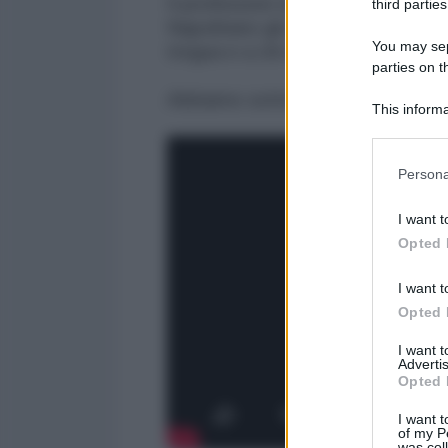
Il professore della Columbia Uni
third parties
Napolitano gli ultimi sviluppi sul 
You may sepa
tregua e a chi spetta il merito de
parties on t
Abbiamo sottotitolato in italiano
This informa
Participants
Please note
Persona
information 
deny consent
I want t
in below Go
Opted 
I want t
Opted 
I want 
Advertis
Opted 
I want t
of my P
was col