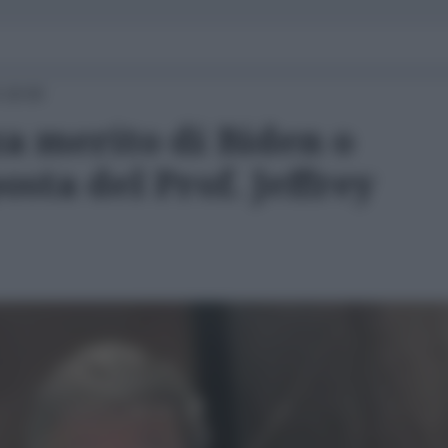
 18:00
a merito di Biden o
sta del Prof. Jeffrey