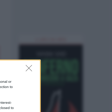
IL LIBRO DEL MESE
sonal or
ection to
nterest-
closed to