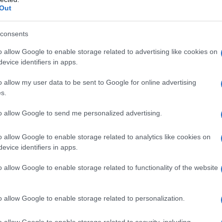
Out
ATTENZIONE!
consents
o allow Google to enable storage related to advertising like cookies on
r reagire alla dittatura degli algoritmi.
evice identifiers in apps.
iDiplomatico lede un tuo diritto fondamentale.
o allow my user data to be sent to Google for online advertising
a vera informazione pluralista.
s.
a alla nostra Lunga Marcia.
to allow Google to send me personalized advertising.
o allow Google to enable storage related to analytics like cookies on
Abbonati!
evice identifiers in apps.
o allow Google to enable storage related to functionality of the website
pure effettua una donazione
o allow Google to enable storage related to personalization.
a 5€
Dona 15€
Scegli importo
o allow Google to enable storage related to security, including