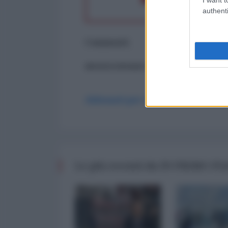
authenti
Commenti
ancora nessun commento
Abbonati per commentare
Le più recenti da IN PRIMO P