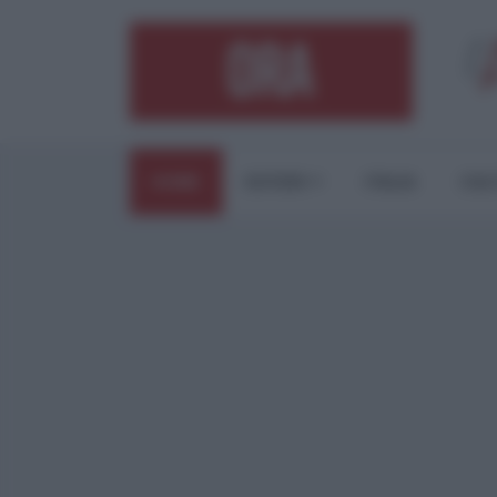
HOME
ESTERI
ITALIA
CUL