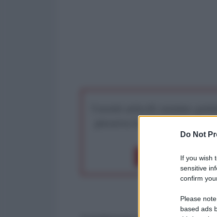
I nostri articoli saranno gratu
preserva la libera infor
Do Not Pr
Dona 1€
Don
If you wish 
sensitive in
confirm your
Please note
based ads b