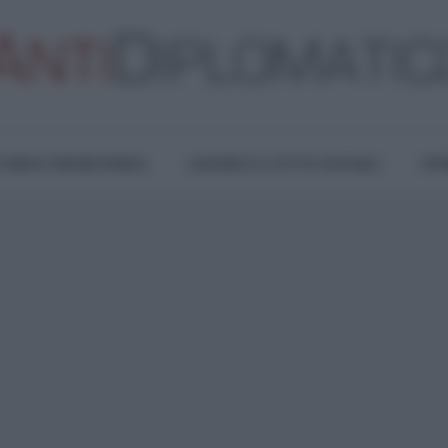
TURA E RESISTENZA
LAVORO E LOTTE SOCIALI
OPI