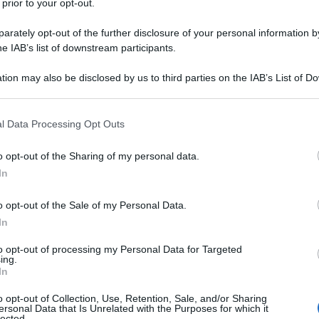
versity commenta nella trasmissione di Judge
 prior to your opt-out.
Medio Oriente. E in particolare fa chiarezza sulla
rately opt-out of the further disclosure of your personal information by
l risultato a Washington.
he IAB’s list of downstream participants.
 un'ampia parte.
tion may also be disclosed by us to third parties on the IAB’s List of 
 that may further disclose it to other third parties.
 that this website/app uses one or more Google services and may gath
l Data Processing Opt Outs
including but not limited to your visit or usage behaviour. You may click 
 to Google and its third-party tags to use your data for below specifi
o opt-out of the Sharing of my personal data.
ogle consent section.
In
o opt-out of the Sale of my Personal Data.
In
to opt-out of processing my Personal Data for Targeted
ing.
In
o opt-out of Collection, Use, Retention, Sale, and/or Sharing
ersonal Data that Is Unrelated with the Purposes for which it
lected.