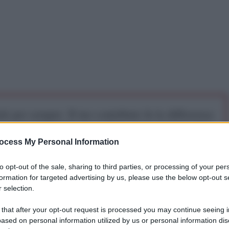
iti per sempre. Il tuo contributo fa la differenza:
mazione. L'ANTIDIPLOMATICO SEI ANCHE TU!
ocess My Personal Information
a 5€
Dona 15€
Scegli importo
to opt-out of the sale, sharing to third parties, or processing of your per
formation for targeted advertising by us, please use the below opt-out s
 selection.
 that after your opt-out request is processed you may continue seeing i
ased on personal information utilized by us or personal information dis