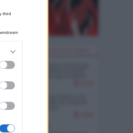
 third
Downstream
er and store
I PIÙ LETTI DELLA SETTIMANA
to grant or
ed purposes
Restare umani: la forma più
alta di ribellione al mondo
distopico di oggi (di Alberto
Bradanini)
21780
Ceuta: perché il Marocco fa
con noi quello che vuole (di
Alberto Negri)
12602
EUROPA