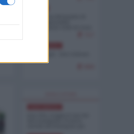
EUROPA
Petro accusa Netanyahu di
essere responsabile
"dell'invasione civile di Ceuta
da parte dei marocchini"
7117
NORD-AMERICA
Chris Hedges - Don Corleone
Trump
6960
WORLD AFFAIRS
NORD-AMERICA
Iran-USA, scoppia il caso dei
dati manipolati: il nuovo
metodo del Pentagono per
minimizzare le perdite