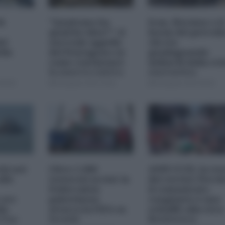
di
"Qualcuno ha
Iran, Hormuz e il
qualche idea?": il
boom del petroli
el
surreale appello
chi sta
lla
del Pentagono su
guadagnando
come continuare
miliardi dalla cri
la guerra contro
energetica
l'Iran
08:00
05 Agosto 2026 18:00
05 Agosto 2026 09:00
chi nel
Oltre 1.000
ANPI-UCEI, la res
llo
tesserati uccisi: la
dei vertici: Perch
Federcalcio
il comunicato
 ore
palestinese
congiunto è uno
la
attacca la FIFA su
schiaffo alla vera
 Usa-
Israele
Resistenza