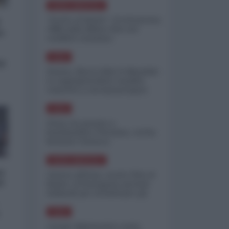
NORD-AMERICA
"Scorte al limite": il retroscena
CNN sulla difesa USA nel
o:
conflitto iraniano
ASIA
si
Yemen, blocco Bab el-Mandab:
Le superpetroliere saudite
costrette a circumnavigare
l'Africa
ASIA
l'Iran era pronto a
bombardare l'Ucraina, cos'ha
fermato l'attacco
NORD-AMERICA
a
Guerra all'Iran, scorte USA al
é
limite: il Pentagono investe
miliardi per ricostituire gli
arsenali
ASIA
Canale diplomatico resta