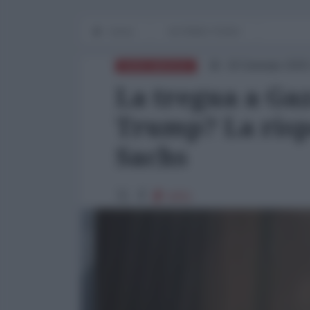
Home
IN PRIMO PIANO
18 Gennaio 2025
NORD-AMERICA
La tregua a Gaz
Trump? La rispo
Sachs
6251