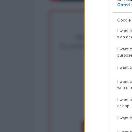
Opted 
Google 
I want t
Abbiamo poco tempo pe
web or d
La censura imposta a l'Ant
I want t
Rivendica un
purpose
Partecip
I want 
I want t
web or d
I want t
or app.
op
I want t
Dona 1€
Don
I want t