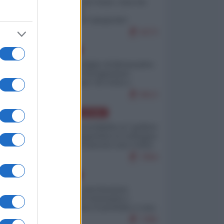
Invasione di Ceuta: cosa sta
accadendo
nell'enclave spagnola?
9273
EUROPA
Quando il figlio di Netanyahu
incitava "l'occupazione
musulmana" di Ceuta e
Melilla
8613
AMERICA LATINA
Dalla Convertibilità al "grillete
fiscal": l'Argentina si consegna
ai mercati (ancora una volta)
7894
EUROPA
Mosca: le esercitazioni
nucleari di Germania e
Francia sono il preludio a una
guerra contro la Russia
7495