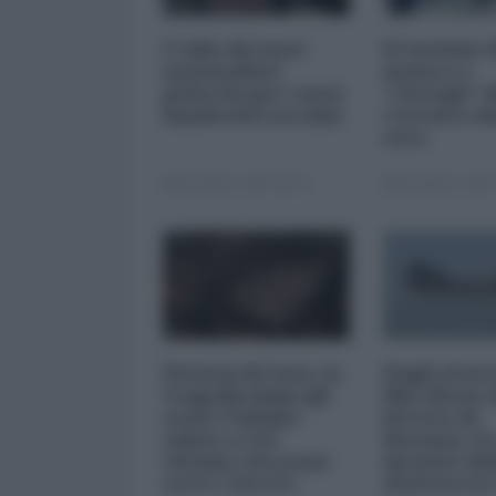
L'odio dei nazi-
Il turismo 
nazionalisti
massa e i
polacchi per i nazi-
"risvegli" d
banderisti ucraini
Corriere de
sera
06 Agosto 2026 08:30
06 Agosto 2026 
Striscia di Gaza, la
Dagli attac
tragedia dopo gli
Mar Rosso a
scavi: l'ultimo
Stretto di
saluto a 112
Hormuz: le
vittime ritrovate
decisive del
sotto i detriti
diplomazia