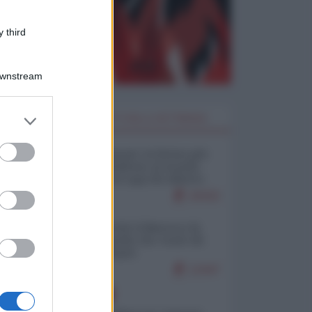
 third
Downstream
er and store
I PIÙ LETTI DELLA SETTIMANA
to grant or
ed purposes
Restare umani: la forma più
alta di ribellione al mondo
distopico di oggi (di Alberto
Bradanini)
20432
Ceuta: perché il Marocco fa
con noi quello che vuole (di
Alberto Negri)
12447
EUROPA