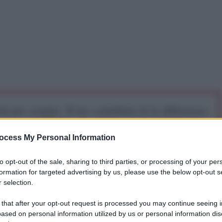
iti per sempre. Il tuo contributo fa la differenza:
mazione. L'ANTIDIPLOMATICO SEI ANCHE TU!
ocess My Personal Information
a 5€
Dona 15€
Scegli importo
to opt-out of the sale, sharing to third parties, or processing of your per
formation for targeted advertising by us, please use the below opt-out s
 selection.
 that after your opt-out request is processed you may continue seeing i
ased on personal information utilized by us or personal information dis