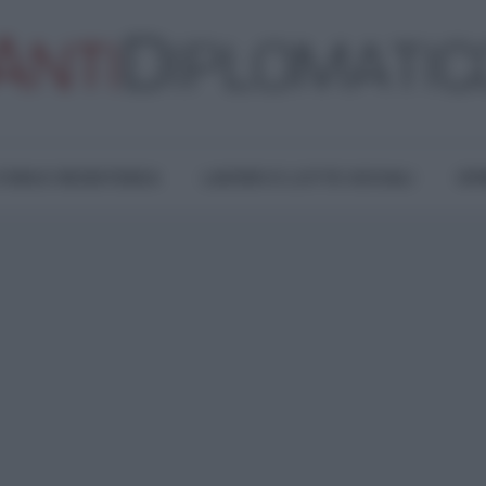
TURA E RESISTENZA
LAVORO E LOTTE SOCIALI
OPI