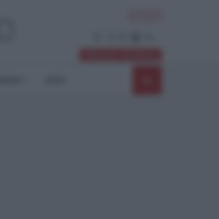
ACCEDI
Abbonati / Sostienici
NIONI
SHOP