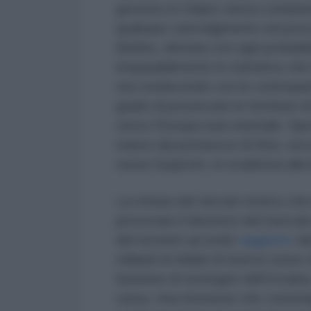
governo in Uniper senza condizion
qualsiasi coinvolgimento nel proc
Berlino, dettata con ogni probabil
irreparabilmente le trattative c
sta conducendo con le contropart
grado di preservare le forniture di
verso l’Europa sud-orientale. Spe
marzo dai portavoce di Kiev, secon
russa Gazprom, in scadenza alla f
La rottura del vincolo storico ch
provocare il dissesto del mercat
del recente accordo
raggiunto
dai
miliardi di dollari di riserve rus
funzione di sostegno dell’Ucraina
russa. Una ritorsione che contemp