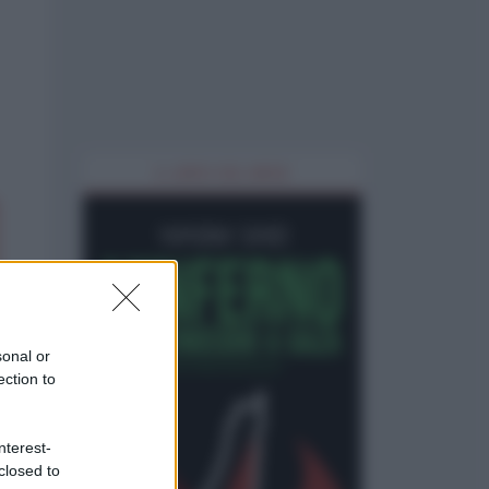
IL LIBRO DEL MESE
sonal or
ection to
nterest-
closed to