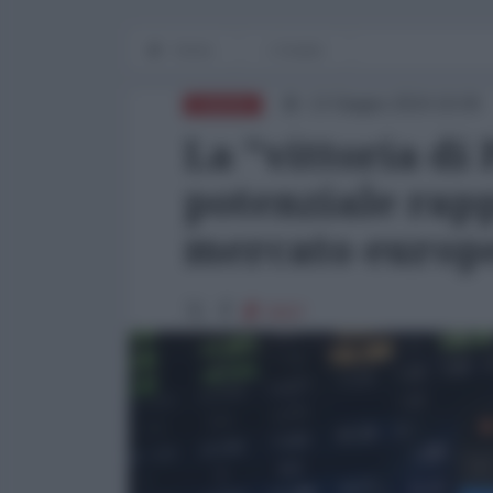
Home
L'Analisi
13 Giugno 2024 16:00
EUROPA
La "vittoria di 
potenziale rapp
mercato europe
5507