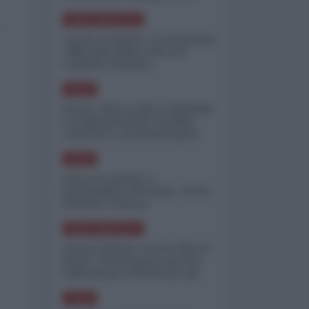
minimizzare le perdite
NORD-AMERICA
"Scorte al limite": il retroscena
CNN sulla difesa USA nel
conflitto iraniano
ASIA
Yemen, blocco Bab el-Mandab:
Le superpetroliere saudite
costrette a circumnavigare
l'Africa
ASIA
l'Iran era pronto a
bombardare l'Ucraina, cos'ha
fermato l'attacco
NORD-AMERICA
Guerra all'Iran, scorte USA al
limite: il Pentagono investe
miliardi per ricostituire gli
arsenali
ASIA