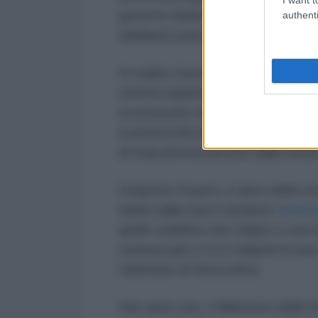
governo federale tedesco. Dal pu
authenti
debbano prevedere importi signifi
In realtà, il pronunciamento del 
vittoria squisitamente simbolica
riconosciuto dallo stesso Lewis e
è pressoché impossibile che Gazp
di risarcimenti previsti dalla sent
Gazprom Export, il ramo della soc
infatti dalla sua il verdetto
emes
quale stabiliva che Uniper e una 
somma pari a 14,3 miliardi di eur
l’arbitrato di Stoccolma.
Dal canto suo, il Ministero delle