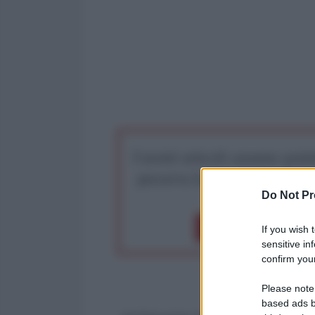
I nostri articoli saranno gratu
preserva la libera infor
Do Not Pr
Dona 1€
Don
If you wish 
sensitive in
confirm your
Please note
based ads b