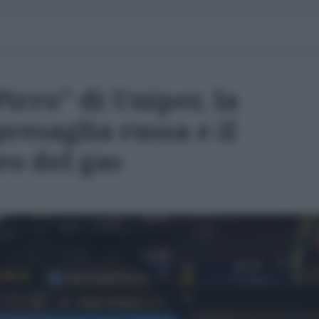
Pirro" di Uniper, la
resaglia russa e il
o del gas