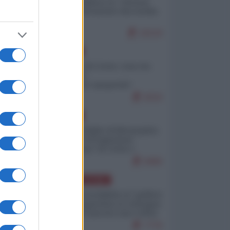
Quali sarebbero le “vittorie
ucraine” decantate dai media
italici?
10124
EUROPA
Invasione di Ceuta: cosa sta
accadendo
nell'enclave spagnola?
9210
EUROPA
Quando il figlio di Netanyahu
incitava "l'occupazione
musulmana" di Ceuta e
Melilla
8460
AMERICA LATINA
Dalla Convertibilità al "grillete
fiscal": l'Argentina si consegna
ai mercati (ancora una volta)
7776