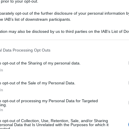
iplomatico
 prior to your opt-out.
rately opt-out of the further disclosure of your personal information by
he IAB’s list of downstream participants.
tion may also be disclosed by us to third parties on the IAB’s List of 
rbitrale di Stoccolma ha accolto la richiesta di
 that may further disclose it to other third parties.
euro presentata dalla compagnia energetica tedesca
 that this website/app uses one or more Google services and may gath
ne agli ingenti danni economici prodotti
l Data Processing Opt Outs
including but not limited to your visit or usage behaviour. You may click 
isposta dal colosso russo in risposta alle sanzioni
 to Google and its third-party tags to use your data for below specifi
o opt-out of the Sharing of my personal data.
tale sulla scia del conflitto russo-ucraino. Il taglio
ogle consent section.
In
etto Uniper a reperire approvvigionamenti sostitutivi
in cui i prezzi del gas avevano raggiunto livelli
o opt-out of the Sale of my Personal Data.
In
to opt-out of processing my Personal Data for Targeted
l’intervento diretto del Ministero delle Finanze
ing.
In
99% delle quote, Uniper si è quindi basata sul
rbitrato svedese per rescindere i contratti di
o opt-out of Collection, Use, Retention, Sale, and/or Sharing
ersonal Data that Is Unrelated with the Purposes for which it
tto il profilo strettamente legale vincolerebbero
lected.