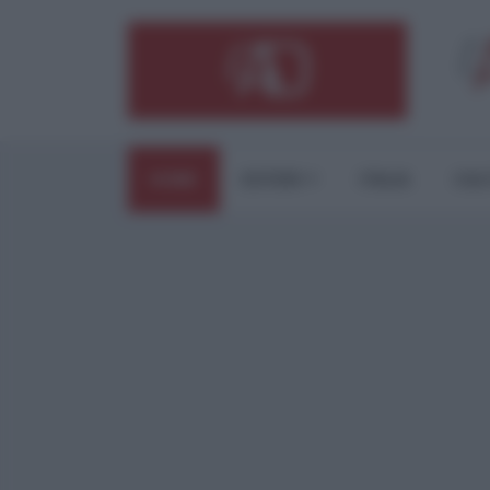
HOME
ESTERI
ITALIA
CUL