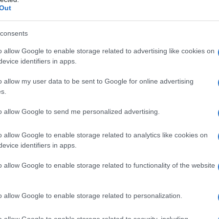
Out
ania quantomeno fino alla metà del prossimo
consents
il dissolvimento di un rischio di indubbio rilievo in
o allow Google to enable storage related to advertising like cookies on
evice identifiers in apps.
a,
previsto
per il 2025. Michael Lewis,
cietà, ha
spiegato
che «
la nostra risoluzione dei
o allow my user data to be sent to Google for online advertising
s.
ltima di una serie di decisioni coerenti degli ultimi
 Uniper ha cancellato la sua quota nel
to allow Google to send me personalized advertising.
tream-2, la sua partecipazione nella filiale russa
i contratti di fornitura di carbone con la Russia. Da
o allow Google to enable storage related to analytics like cookies on
evice identifiers in apps.
te per diversificare la propria attività nel settore del
l suo portafoglio globale di GNL e forniture di gas
o allow Google to enable storage related to functionality of the website
. Ed ha aggiunto che «
questa sentenza garantisce
 il diritto di risoluzione che abbiamo ricevuto nel
o allow Google to enable storage related to personalization.
ontratti con Gazprom Export. È stata confermata la
 in tema di danni. Eventuali importi andrebbero al
o allow Google to enable storage related to security, including