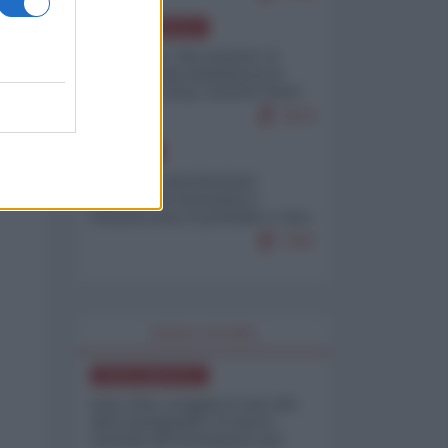
NORD-AMERICA
Il "mistero" dei numeri: il
governo Usa minimizza le
vittime in Iran, mentre fonti
interne...
7673
EUROPA
Mosca: le esercitazioni
nucleari di Germania e
Francia sono il preludio a una
guerra contro la Russia
7347
WORLD AFFAIRS
NORD-AMERICA
Iran-USA, scoppia il caso dei
dati manipolati: il nuovo
metodo del Pentagono per