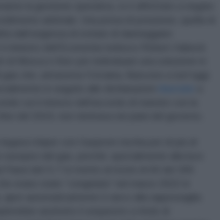
arne la gestione operativa, si è affrettato a negare
edimento arbitrale. Una presa di posizione, quella di
ità dall’esigenza di evitare di danneggiare
he il ministro dell’Economia tedesco Robert Habeck
i di Mosca e Kiev per individuare una soluzione in
 gas che, attraverso l’Ucraina, fluiscono a tutt’oggi
cialmente in seguito alle dichiarazioni
rilasciate
a
do cui il rinnovo dell’accordo di transito con la
ine del 2024, non rientrava nei piani del governo.
e legava Uniper con Gazprom rischia per di più di
o europeo del gas, perché, specialmente alla luce
 Paesi del G-7 in merito al riciclo di 60 dei 300
se che erano state “congelate” nel marzo 2022 in
, apre automaticamente il varco alla rappresaglia
lerebbe anzitutto il sequestro a titolo di