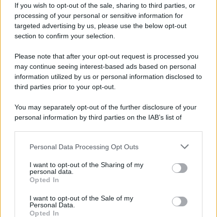
If you wish to opt-out of the sale, sharing to third parties, or
processing of your personal or sensitive information for
#
ECONOMIA
E
DINTORNI
targeted advertising by us, please use the below opt-out
section to confirm your selection.
di Giuseppe Masala
Please note that after your opt-out request is processed you
may continue seeing interest-based ads based on personal
information utilized by us or personal information disclosed to
third parties prior to your opt-out.
You may separately opt-out of the further disclosure of your
Gli Stati Uniti stanno perdendo “la Guerra
personal information by third parties on the IAB’s list of
Mondiale a pezzi”?
downstream participants.
25 Giugno 2026 10:00
Personal Data Processing Opt Outs
This information may also be disclosed by us to third parties
on the IAB’s List of Downstream Participants that may further
I want to opt-out of the Sharing of my
disclose it to other third parties.
personal data.
Opted In
#
EXODUS
Please note that this website/app uses one or more Google
services and may gather and store information including but
I want to opt-out of the Sale of my
Personal Data.
not limited to your visit or usage behaviour. You may click to
di Michelangelo Severgnini
Opted In
grant or deny consent to Google and its third-party tags to