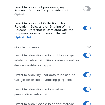
use your data for below specified purposes in below Google
I want to opt-out of processing my
consent section.
Personal Data for Targeted Advertising.
Opted In
I want to opt-out of Collection, Use,
La Trilogia del Rimosso di Michelangelo
Retention, Sale, and/or Sharing of my
Severgnini, prodotta da l'AntiDiplomatico,
Personal Data that Is Unrelated with the
interamente in chiaro
Purposes for which it was collected.
Opted Out
24 Luglio 2026 15:49
Google consents
I want to allow Google to enable storage
related to advertising like cookies on web or
#
GENERAZIONE
ANTIDIPLOMATICA
device identifiers in apps.
I want to allow my user data to be sent to
Google for online advertising purposes.
I want to allow Google to send me
personalized advertising.
I want to allow Google to enable storage