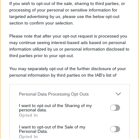
If you wish to opt-out of the sale, sharing to third parties, or
processing of your personal or sensitive information for
Una finestra aperta
targeted advertising by us, please use the below opt-out
section to confirm your selection.
Please note that after your opt-out request is processed you
may continue seeing interest-based ads based on personal
La governance cinese vista dai
information utilized by us or personal information disclosed to
rappresentanti italiani e la visione dello
third parties prior to your opt-out.
sviluppo comune sino-italiano
You may separately opt-out of the further disclosure of your
06 Agosto 2026 08:00
personal information by third parties on the IAB’s list of
downstream participants.
Personal Data Processing Opt Outs
This information may also be disclosed by us to third parties
#
SCELTI
DAL
PEOPLE'S
DAILY
on the IAB’s List of Downstream Participants that may further
I want to opt-out of the Sharing of my
disclose it to other third parties.
personal data.
Opted In
Please note that this website/app uses one or more Google
services and may gather and store information including but
I want to opt-out of the Sale of my
Personal Data.
not limited to your visit or usage behaviour. You may click to
Opted In
grant or deny consent to Google and its third-party tags to