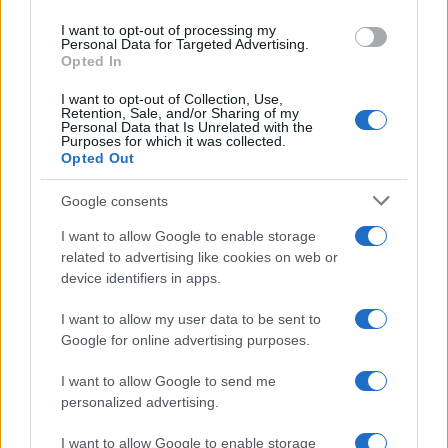
use your data for below specified purposes in below Google
I want to opt-out of processing my
consent section.
Personal Data for Targeted Advertising.
Registro di ispezione di un drone
Opted In
intelligente
I want to opt-out of Collection, Use,
30 Luglio 2026 09:00
Retention, Sale, and/or Sharing of my
Personal Data that Is Unrelated with the
Purposes for which it was collected.
Opted Out
#
LA
BELT
AND
ROAD
INITIATIVE
Google consents
I want to allow Google to enable storage
related to advertising like cookies on web or
device identifiers in apps.
I want to allow my user data to be sent to
Google for online advertising purposes.
I want to allow Google to send me
Yunnan: Dove il tè incontra il caffè e la
personalized advertising.
macadamia profuma di futuro
I want to allow Google to enable storage
27 Ottobre 2025 10:00