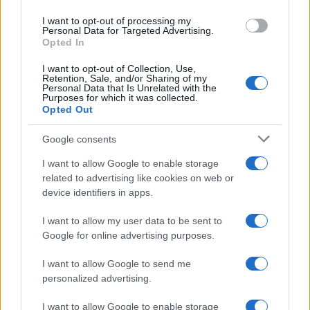
intelligente
use your data for below specified purposes in below Google
I want to opt-out of processing my
30 Luglio 2026 09:00
consent section.
Personal Data for Targeted Advertising.
Opted In
I want to opt-out of Collection, Use,
Retention, Sale, and/or Sharing of my
#
LA
BELT
AND
ROAD
INITIATIVE
Personal Data that Is Unrelated with the
Purposes for which it was collected.
Opted Out
Google consents
I want to allow Google to enable storage
related to advertising like cookies on web or
device identifiers in apps.
Yunnan: Dove il tè incontra il caffè e la
I want to allow my user data to be sent to
macadamia profuma di futuro
Google for online advertising purposes.
27 Ottobre 2025 10:00
I want to allow Google to send me
personalized advertising.
I want to allow Google to enable storage