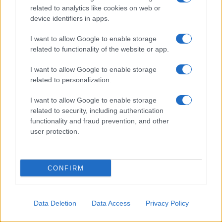
#
I
MEDIA
ALLA
GUERRA
related to analytics like cookies on web or
device identifiers in apps.
di Francesco Santoianni
I want to allow Google to enable storage
related to functionality of the website or app.
I want to allow Google to enable storage
related to personalization.
Milioni di chiamate spam? Colpa dello
I want to allow Google to enable storage
Stato che non c’è più
related to security, including authentication
functionality and fraud prevention, and other
28 Luglio 2026 16:00
user protection.
#
NATIVI
CONFIRM
di Raffaella Milandri
Data Deletion
Data Access
Privacy Policy