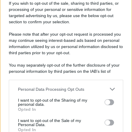
If you wish to opt-out of the sale, sharing to third parties, or
processing of your personal or sensitive information for
targeted advertising by us, please use the below opt-out
section to confirm your selection.
La governance cinese vista dai
rappresentanti italiani e la visione dello
sviluppo comune sino-italiano
Please note that after your opt-out request is processed you
may continue seeing interest-based ads based on personal
06 Agosto 2026 08:00
information utilized by us or personal information disclosed to
third parties prior to your opt-out.
You may separately opt-out of the further disclosure of your
#
SCELTI
DAL
PEOPLE'S
DAILY
personal information by third parties on the IAB’s list of
downstream participants.
Personal Data Processing Opt Outs
This information may also be disclosed by us to third parties
on the IAB’s List of Downstream Participants that may further
I want to opt-out of the Sharing of my
disclose it to other third parties.
personal data.
Opted In
Please note that this website/app uses one or more Google
services and may gather and store information including but
I want to opt-out of the Sale of my
Personal Data.
not limited to your visit or usage behaviour. You may click to
Registro di ispezione di un drone
Opted In
grant or deny consent to Google and its third-party tags to