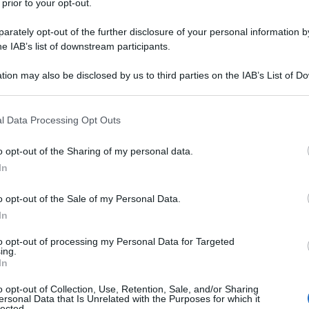
 prior to your opt-out.
edo doveroso ricordare con questa mia la figura
rately opt-out of the further disclosure of your personal information by
he IAB’s list of downstream participants.
cui morte lascia un vuoto nella politica italiana, e non
 e come andrà a colmarsi.
tion may also be disclosed by us to third parties on the IAB’s List of 
 that may further disclose it to other third parties.
 scomparsa, il blog di Beppe Grillo riporta la
 that this website/app uses one or more Google services and may gath
l Data Processing Opt Outs
é lo stesso Casaleggio: "Sono un comune cittadino
including but not limited to your visit or usage behaviour. You may click 
 to Google and its third-party tags to use your data for below specifi
ochi) mezzi cerca, senza alcun contributo pubblico o
o opt-out of the Sharing of my personal data.
ogle consent section.
a anche sbagliando, di migliorare la società in cui
In
alla
lettera al Corriere della Sera
del 30 maggio
o opt-out of the Sale of my Personal Data.
In
 definito un guru dai media che
oggi
lo piangono, e
to opt-out of processing my Personal Data for Targeted
ing.
co che accentrava su di sé la gestione globale del
In
a che ormai vive di prassi clientelare e risulta
o opt-out of Collection, Use, Retention, Sale, and/or Sharing
ggio ha rappresentato una figura capace di visione
ersonal Data that Is Unrelated with the Purposes for which it
lected.