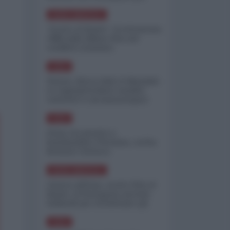
minimizzare le perdite
NORD-AMERICA
"Scorte al limite": il retroscena
CNN sulla difesa USA nel
conflitto iraniano
ASIA
Yemen, blocco Bab el-Mandab:
Le superpetroliere saudite
costrette a circumnavigare
l'Africa
ASIA
l'Iran era pronto a
bombardare l'Ucraina, cos'ha
fermato l'attacco
NORD-AMERICA
Guerra all'Iran, scorte USA al
limite: il Pentagono investe
miliardi per ricostituire gli
arsenali
ASIA