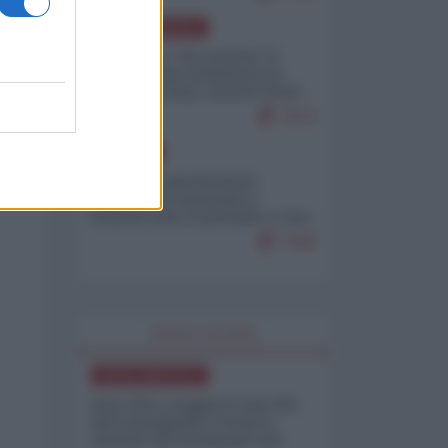
NORD-AMERICA
Il "mistero" dei numeri: il
governo Usa minimizza le
vittime in Iran, mentre fonti
interne...
7673
EUROPA
Mosca: le esercitazioni
nucleari di Germania e
Francia sono il preludio a una
guerra contro la Russia
7328
WORLD AFFAIRS
NORD-AMERICA
Iran-USA, scoppia il caso dei
dati manipolati: il nuovo
metodo del Pentagono per