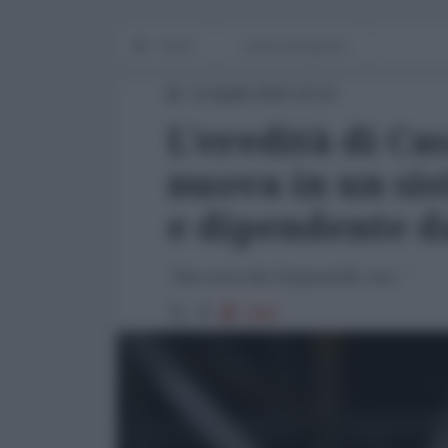
Home
notizia del giorno
13 Aprile 2016 16:10
L'eredità di Ca
nuova in un sis
e dipendente da
"Non sono dei Cinquestelle, ma..."
2285