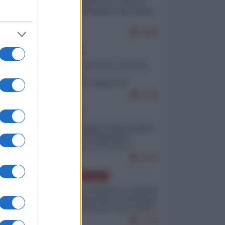
Quali sarebbero le “vittorie
ucraine” decantate dai media
italici?
9986
EUROPA
Invasione di Ceuta: cosa sta
accadendo
nell'enclave spagnola?
9206
EUROPA
Quando il figlio di Netanyahu
incitava "l'occupazione
musulmana" di Ceuta e
Melilla
8433
AMERICA LATINA
Dalla Convertibilità al "grillete
fiscal": l'Argentina si consegna
ai mercati (ancora una volta)
7753