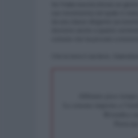
Se l'Italia riuscirà (forse) un gior
suo movimento) nel quale è stata 
da una classe dirigente (economic
dovremo anche a quanto seminato 
comune che ha provato a immetter
Che la terra ti sia lieve, Gianrobe
Abbiamo poco tempo pe
La censura imposta a l'Ant
Rivendica un
Partecip