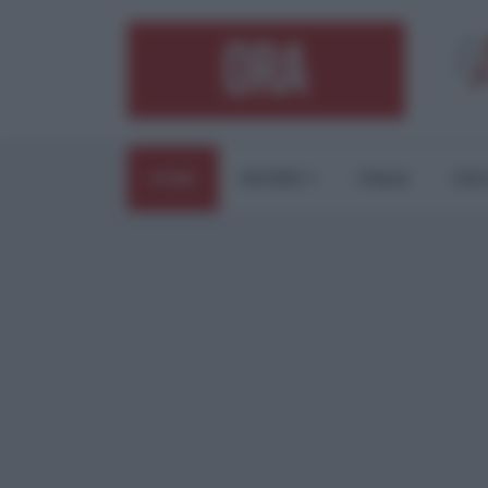
HOME
ESTERI
ITALIA
CUL