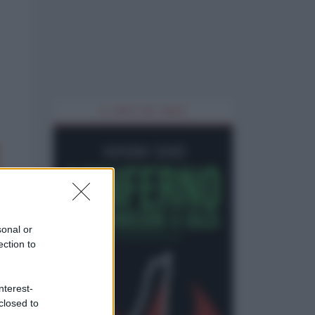
IL LIBRO DEL MESE
sonal or
ection to
nterest-
closed to