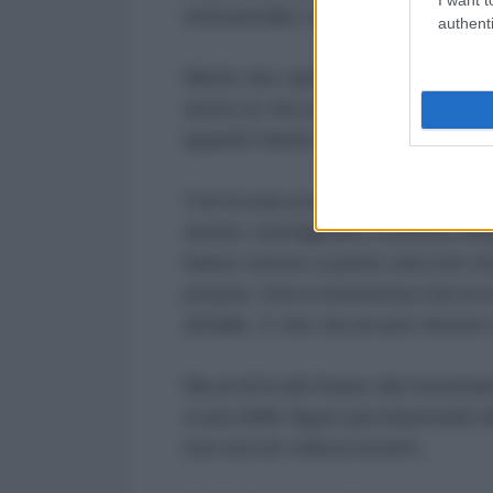
istituzionale, evitando che prend
authenti
Meriti che vanno riconosciuti a C
avere (e che anche i suoi avversari
quando hanno tentato di trovare 
Con la sua scomparsa, e il parallel
nemici, immaginano si possa chiude
hanno messo a punto una exit stra
propria. Una scommessa che la s
attuale. E che sta ai suoi vincere
Ma al di là del futuro del movime
a una delle figure più importanti de
non era né voleva essere.