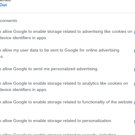
la condivisione o meno delle stesse, ne hanno fatto
Out
iata stagione politica. Un protagonista schivo, che in
consents
sti lo hanno reso ancora più singolare.
o allow Google to enable storage related to advertising like cookies on
 organizzativa, quell'asserito dispotismo, che era
evice identifiers in apps.
i incidenti di percorso) necessario momento
o allow my user data to be sent to Google for online advertising
o troppo in fretta e senza argini, la nave del
s.
n avrebbe potuto reggere le tempeste esterne e le
to allow Google to send me personalized advertising.
o allow Google to enable storage related to analytics like cookies on
 opinioni che se ne possono avere, ha suscitato
evice identifiers in apps.
a attiva cittadini che non se ne interessavano più.
o allow Google to enable storage related to functionality of the website
una base sociale, in un tempo nel quale la
uzione con i poteri forti (ai quali Casaleggio ha
o allow Google to enable storage related to personalization.
 tra l'altro, ha incanalato la contestazione sociale,
i di regressione economica, in un alveo politico-
o allow Google to enable storage related to security, including