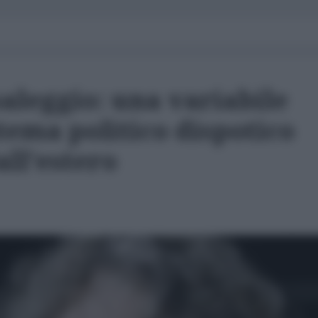
saleggio: una variabile
tema politico dispotico
ll'estero