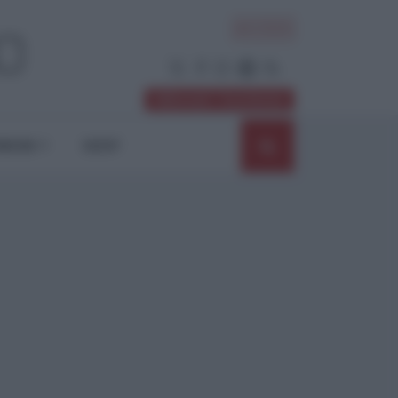
ACCEDI
Abbonati / Sostienici
NIONI
SHOP