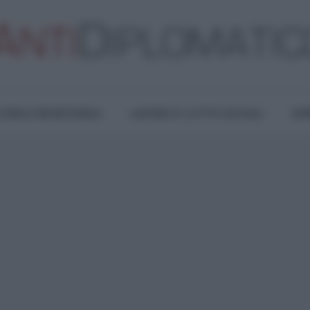
TURA E RESISTENZA
LAVORO E LOTTE SOCIALI
OPI