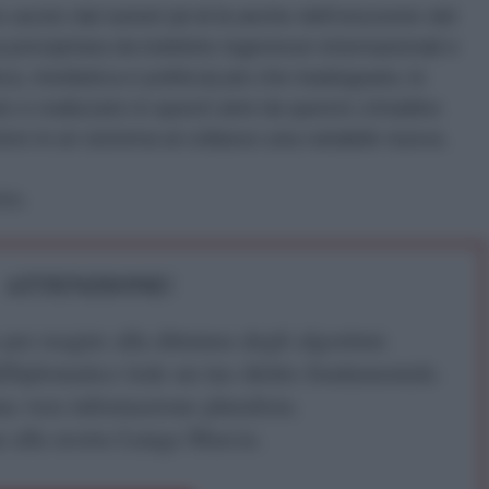
no uscire dal tunnel (al di là anche dell'orizzonte del
precipitata da indebite ingerenze internazionali e
a, mediatica e politica) più che inadeguata, lo
e realizzato in questi anni da questo cittadino
e in un sistema al collasso una variabile nuova.
rto.
ATTENZIONE!
r reagire alla dittatura degli algoritmi.
iDiplomatico lede un tuo diritto fondamentale.
a vera informazione pluralista.
a alla nostra Lunga Marcia.