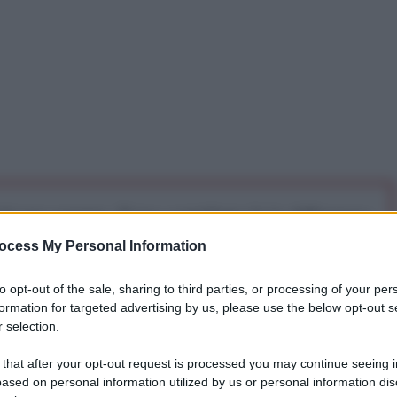
iti per sempre. Il tuo contributo fa la differenza:
mazione. L'ANTIDIPLOMATICO SEI ANCHE TU!
ocess My Personal Information
to opt-out of the sale, sharing to third parties, or processing of your per
a 5€
Dona 15€
Scegli importo
formation for targeted advertising by us, please use the below opt-out s
 selection.
 that after your opt-out request is processed you may continue seeing i
ased on personal information utilized by us or personal information dis
iatamente ripubblichiamo: