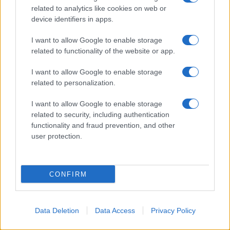
related to analytics like cookies on web or
device identifiers in apps.
di Michelangelo Severgnini
I want to allow Google to enable storage
related to functionality of the website or app.
I want to allow Google to enable storage
La Trilogia del Rimosso di Michelangelo
related to personalization.
Severgnini, prodotta da l'AntiDiplomatico,
interamente in chiaro
I want to allow Google to enable storage
related to security, including authentication
24 Luglio 2026 15:49
functionality and fraud prevention, and other
user protection.
#
GENERAZIONE
ANTIDIPLOMATICA
CONFIRM
Data Deletion
Data Access
Privacy Policy