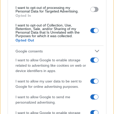
use your data for below specified purposes in below Google
I want to opt-out of processing my
consent section.
Personal Data for Targeted Advertising.
Opted In
I want to opt-out of Collection, Use,
Retention, Sale, and/or Sharing of my
Cina, Russia e Iran, io ve l’avevo detto (di
Personal Data that Is Unrelated with the
Vito Petrocelli)
Purposes for which it was collected.
Opted Out
07 Agosto 2026 18:00
Google consents
I want to allow Google to enable storage
related to advertising like cookies on web or
#
STORIA
IN
DIRETTA
device identifiers in apps.
I want to allow my user data to be sent to
di Loretta Napoleoni
Google for online advertising purposes.
I want to allow Google to send me
personalized advertising.
I want to allow Google to enable storage