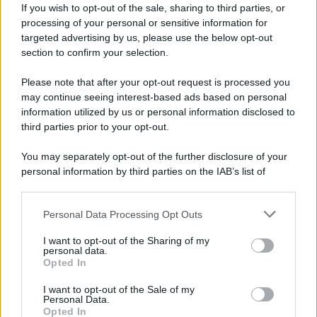
If you wish to opt-out of the sale, sharing to third parties, or
processing of your personal or sensitive information for
#
RETHINK.POWER
targeted advertising by us, please use the below opt-out
section to confirm your selection.
di Alessandro Bartoloni
Please note that after your opt-out request is processed you
may continue seeing interest-based ads based on personal
information utilized by us or personal information disclosed to
third parties prior to your opt-out.
Come finirebbe una guerra tra UE e
You may separately opt-out of the further disclosure of your
Russia? Tre scenari per il 2030 (e le
personal information by third parties on the IAB’s list of
alternative alla linea dura)
downstream participants.
20 Luglio 2026 10:00
Personal Data Processing Opt Outs
This information may also be disclosed by us to third parties
on the IAB’s List of Downstream Participants that may further
I want to opt-out of the Sharing of my
disclose it to other third parties.
personal data.
Opted In
#
EDITORIALI
Please note that this website/app uses one or more Google
services and may gather and store information including but
I want to opt-out of the Sale of my
Personal Data.
not limited to your visit or usage behaviour. You may click to
Opted In
grant or deny consent to Google and its third-party tags to