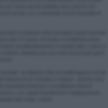
i sia il turno anche dell'altra area, perché non
nti nel sito, con contestuale rischio di perdita di
avoratori e sindacati stiano portando avanti risponde:
ero per il 4 marzo. Di contro il 15 febbraio siamo
rocedura di raffreddamento e in quella data ci sarà un
 a Catania. Abbiamo poi una serie di tavoli già aperti
overno.
conclude-
ha fatturato cifre incredibili eppure manda
te deciso di non investire a Catania. Questa cosa
io di prodotti immenso e noi abbiamo linee di
ento e con i giusti investimenti e l'adeguamento
otrebbe fare molto e bene.