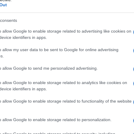
Out
icillinica e produciamo farmaci a uso iniettabile.
consents
za da un po', perché nel corso degli ultimi anni
ti, però mantenevamo i volumi perché
o allow Google to enable storage related to advertising like cookies on
evice identifiers in apps.
so che era la Cina e conservavamo i livelli
o allow my user data to be sent to Google for online advertising
s.
o accorti che qualcosa non andava e sapevamo che
to allow Google to send me personalized advertising.
presa il mercato, nel senso che avrebbe prodotto per
o allow Google to enable storage related to analytics like cookies on
evice identifiers in apps.
ccupazioni in varie sedi ma siamo stati sempre
o allow Google to enable storage related to functionality of the website
tto che comunque, ammesso e non successo che
n sarebbe accaduto prima del 2024. Di fronte alle
o allow Google to enable storage related to personalization.
 facendo per fronteggiare tale previsioni e di
i sono mai state date risposte.
o allow Google to enable storage related to security, including