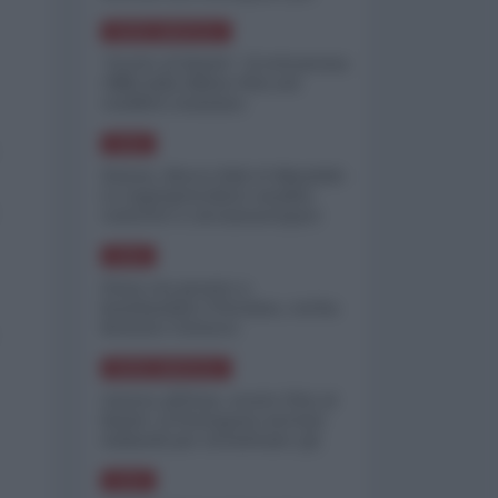
minimizzare le perdite
NORD-AMERICA
"Scorte al limite": il retroscena
CNN sulla difesa USA nel
conflitto iraniano
ASIA
Yemen, blocco Bab el-Mandab:
Le superpetroliere saudite
costrette a circumnavigare
l'Africa
ASIA
l'Iran era pronto a
bombardare l'Ucraina, cos'ha
fermato l'attacco
NORD-AMERICA
Guerra all'Iran, scorte USA al
limite: il Pentagono investe
miliardi per ricostituire gli
arsenali
ASIA