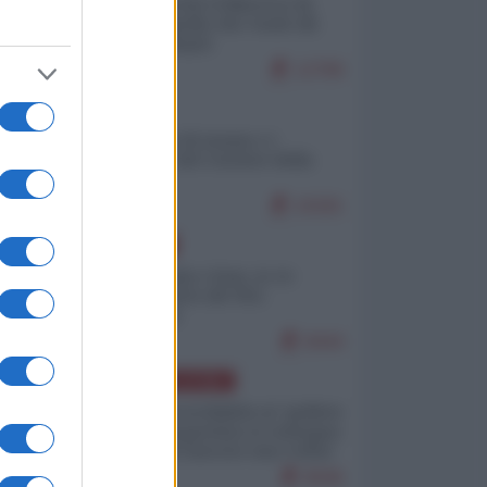
Ceuta: perché il Marocco fa
con noi quello che vuole (di
Alberto Negri)
12799
ITALIA
Il turismo di massa e i
"risvegli" del Corriere della
sera
10181
EUROPA
Cina, Russia e Iran, io ve
l’avevo detto (di Vito
Petrocelli)
8444
AMERICA LATINA
Dalla Convertibilità al "grillete
fiscal": l'Argentina si consegna
ai mercati (ancora una volta)
8046