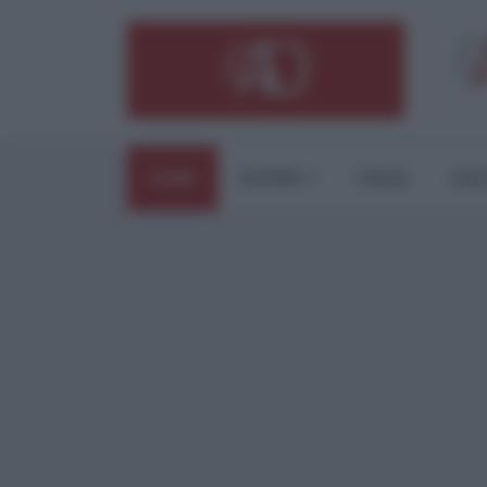
HOME
ESTERI
ITALIA
CUL