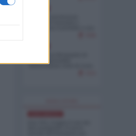
EUROPA
Mosca: le esercitazioni
nucleari di Germania e
Francia sono il preludio a una
guerra contro la Russia
7636
EUROPA
Petro accusa Netanyahu di
essere responsabile
"dell'invasione civile di Ceuta
da parte dei marocchini"
7213
WORLD AFFAIRS
NORD-AMERICA
Iran-USA, scoppia il caso dei
dati manipolati: il nuovo
metodo del Pentagono per