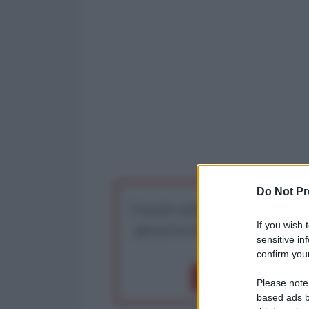
Do Not Pr
I nostri articoli saranno gratu
preserva la libera infor
If you wish 
sensitive in
confirm your
Dona 1€
Don
Please note
based ads b