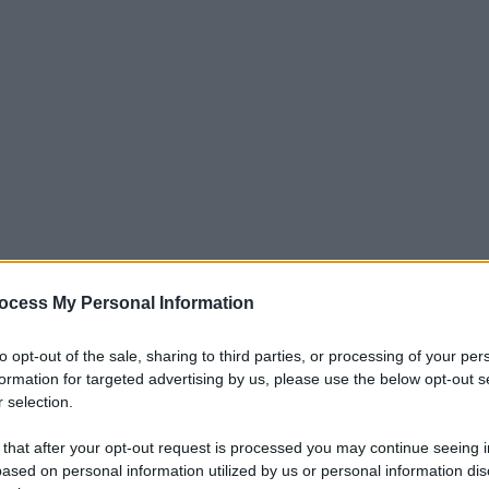
ocess My Personal Information
iti per sempre. Il tuo contributo fa la differenza:
mazione. L'ANTIDIPLOMATICO SEI ANCHE TU!
to opt-out of the sale, sharing to third parties, or processing of your per
formation for targeted advertising by us, please use the below opt-out s
 selection.
a 5€
Dona 15€
Scegli importo
 that after your opt-out request is processed you may continue seeing i
ased on personal information utilized by us or personal information dis