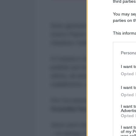
third parties
You may sepa
parties on t
Sono giornate nere, quelle che s
This informa
nostro Paese, dove crescono sempr
Participants
chiudono i battenti o che annunci
Please note
Persona
information 
A Catania è stata la Pfizer, la no
deny consent
I want t
pubblici per la fornitura dei vaccin
in below Go
Opted 
ultima, ad annunciare nei giorni sc
stabilimento, ubicato vicino l'ae
I want t
Opted 
Per l'occasione sono riuscito a co
I want 
Graziella Faranna
componente
Advertis
Opted 
Sono anni che noi manifestiamo 
I want t
of my P
–
mi spiega
: il nostro stabilime
was col