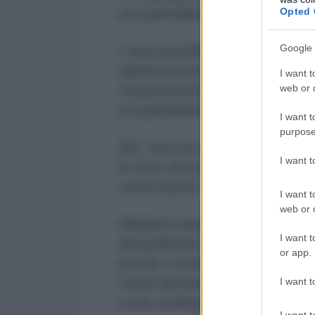
Opted 
una penicillinica e l'altra non pen
Google 
L'area penicillinica è in sofferen
abbiamo perso sempre più merca
I want t
web or d
conservavamo il mercato più gros
occupazionali.
I want t
purpose
Già circa tre anni fa, c'eravam
I want 
la Cina, prima o poi si sarebbe 
conto proprio.
I want t
web or d
Abbiamo manifestato queste preo
I want t
tranquillizzati, e ci veniva de
or app.
questo si sarebbe verificato, no
I want t
nostre domande di cosa si stesse
come contrastare la perdita non c
I want t