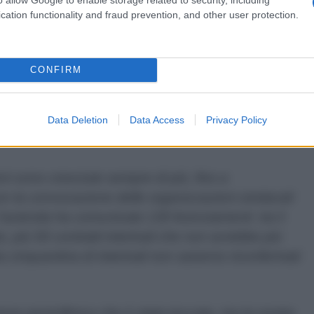
cation functionality and fraud prevention, and other user protection.
esentato un piano aziendale, anzi l'azienda è
 a livello nazionale una convocazione che è arrivata
CONFIRM
di incontro come Rsu per affrontare l'argomento ma
 hanno concesso ci hanno dato risposte abbastanza
Data Deletion
Data Access
Privacy Policy
 sono cresciute sempre di più, fino a
con la convocazione delle organizzazioni sindacali
l'azienda ha comunicato 130 licenziamenti tra il
 più 50 contratti interinali che non avrebbe più
a cinquantina di interinali non saranno riconfermati
one penicillinica che è stata toccata, ma la nostra