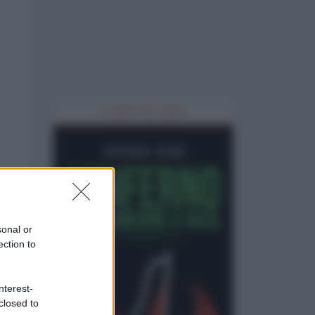
IL LIBRO DEL MESE
sonal or
ection to
nterest-
closed to