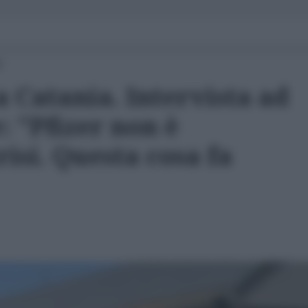
2
 Catania. Intervista ad
: "Pfizer non è
risi. Questa cosa fa