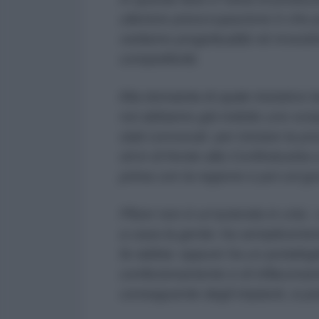
ulteriore preoccupazione è che po
vediamo progettualità né investime
competitività.
Alla domanda di quale iniziative l
noi abbiamo già indetto uno sciop
stati convocati per iniziare la p
sit-in di fronte alla Confindustria
prima con la regione e poi col g
Pfizer non è un'azienda in crisi
, 
a casa la gente; ha semplicemen
fa rabbia: eppure ha un portafogl
confezionamento e di inflaconam
conseguente degli impianti, si p