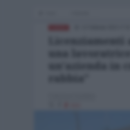
Home
L'Intervista
12 Febbraio 2022 17:0
EUROPA
Licenziamenti a
una lavoratrice
un'azienda in c
rabbia"
Francesco Fustaneo
4101