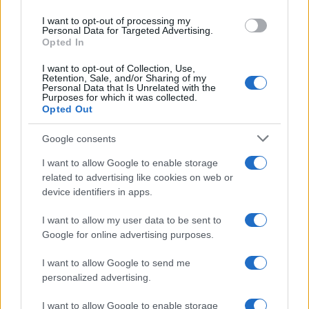
Russia
use your data for below specified purposes in below Google
I want to opt-out of processing my
7648
consent section.
Personal Data for Targeted Advertising.
Opted In
NORD-AMERICA
Chris Hedges - Don Corleone Trump
I want to opt-out of Collection, Use,
Retention, Sale, and/or Sharing of my
7231
Personal Data that Is Unrelated with the
Purposes for which it was collected.
Opted Out
Google consents
WORLD AFFAIRS
I want to allow Google to enable storage
related to advertising like cookies on web or
NORD-AMERICA
device identifiers in apps.
Iran-USA, scoppia il caso dei dati manipolati: il
nuovo metodo del Pentagono per minimizzare le
I want to allow my user data to be sent to
perdite
Google for online advertising purposes.
NORD-AMERICA
I want to allow Google to send me
"Scorte al limite": il retroscena CNN sulla difesa USA
personalized advertising.
nel conflitto iraniano
I want to allow Google to enable storage
ASIA