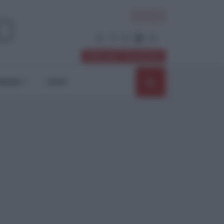
ACCEDI
Abbonati / Sostienici
NIONI
SHOP