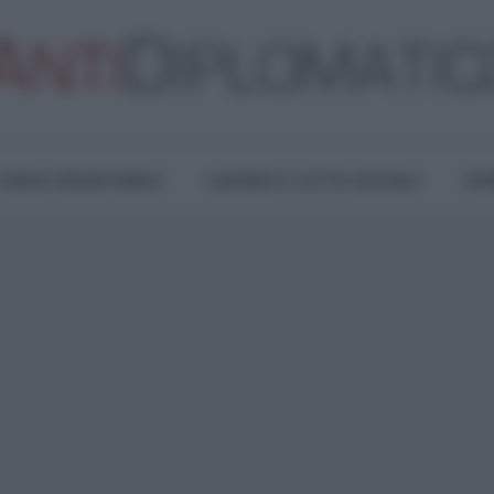
TURA E RESISTENZA
LAVORO E LOTTE SOCIALI
OPI