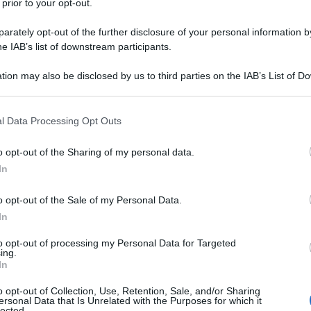
 prior to your opt-out.
a ai profitti miliardari delle multinazionali del farmaco
zionano bufale su bufale.
rately opt-out of the further disclosure of your personal information by
he IAB’s list of downstream participants.
are la sua validità, visto anche il riconoscimento
tion may also be disclosed by us to third parties on the IAB’s List of 
ifica del mondo
The Lancet
, oltre che l'endorsment
 that may further disclose it to other third parties.
a italiano, Spallanzani, e tedesco, Istituto Koch,
 that this website/app uses one or more Google services and may gath
l Data Processing Opt Outs
ata la fake news sui russi riluttanti a farsi vaccinare.
including but not limited to your visit or usage behaviour. You may click 
 to Google and its third-party tags to use your data for below specifi
l Gruppo GEDI, all'appello si unisce il
Fatto
o opt-out of the Sharing of my personal data.
ogle consent section.
 titolava "Russia, il vaccino Sputnik è già in 39
In
ittadini diffidenti perché proviene dallo Stato. E
o opt-out of the Sale of my Personal Data.
In
loro testa dura.
to opt-out of processing my Personal Data for Targeted
ing.
In
 esecutivo del Fondo di investimento diretto russo,
o opt-out of Collection, Use, Retention, Sale, and/or Sharing
il paese eurasiatico è tra i leader mondiali in termini
ersonal Data that Is Unrelated with the Purposes for which it
lected.