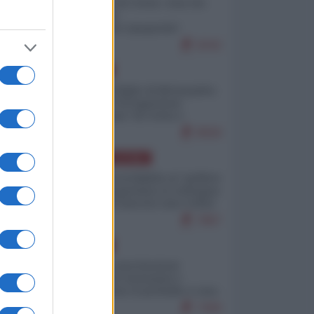
Invasione di Ceuta: cosa sta
accadendo
nell'enclave spagnola?
9242
EUROPA
Quando il figlio di Netanyahu
incitava "l'occupazione
musulmana" di Ceuta e
Melilla
8558
AMERICA LATINA
Dalla Convertibilità al "grillete
fiscal": l'Argentina si consegna
ai mercati (ancora una volta)
7867
EUROPA
Mosca: le esercitazioni
nucleari di Germania e
Francia sono il preludio a una
guerra contro la Russia
7409