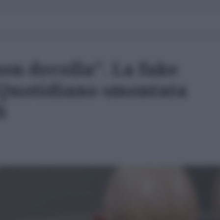
on decolla". La fake
 Quotidiano smontata
i