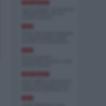
NORD-AMERICA
"Scorte al limite": il retroscena
CNN sulla difesa USA nel
conflitto iraniano
ASIA
Yemen, blocco Bab el-Mandab:
Le superpetroliere saudite
costrette a circumnavigare
l'Africa
ASIA
l'Iran era pronto a
bombardare l'Ucraina, cos'ha
fermato l'attacco
NORD-AMERICA
Guerra all'Iran, scorte USA al
limite: il Pentagono investe
miliardi per ricostituire gli
arsenali
ASIA
Canale diplomatico resta