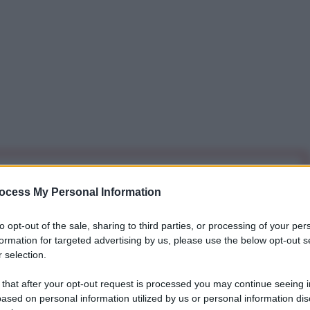
iti per sempre. Il tuo contributo fa la differenza:
ocess My Personal Information
mazione. L'ANTIDIPLOMATICO SEI ANCHE TU!
to opt-out of the sale, sharing to third parties, or processing of your per
formation for targeted advertising by us, please use the below opt-out s
a 5€
Dona 15€
Scegli importo
 selection.
 that after your opt-out request is processed you may continue seeing i
ased on personal information utilized by us or personal information dis
za dei Paesi dell'Unione Europea verso il vaccino