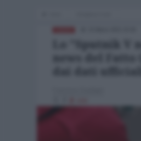
Home
Emergenza Covid
15 Marzo 2021 15:00
EUROPA
Lo "Sputnik V n
news del Fatto
dai dati ufficial
Francesco Guadagni
4498