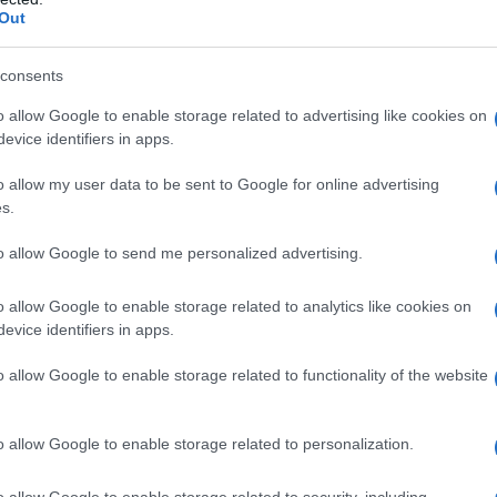
ntro il coronavirus. La notizia è stata
riportata
da
Out
consents
inque paesi che hanno al momento effettuato il
o allow Google to enable storage related to advertising like cookies on
di vaccinazione sono, oltre alla Russia, anche Cina,
evice identifiers in apps.
ussia è leader in Europa per numero di cicli di
o allow my user data to be sent to Google for online advertising
 contagio da coronavirus: 3,5 milioni di persone
s.
i Sputnik V. Nessun altro Paese europeo ha ancora
di abitanti. E il Regno Unito , che molti citano come
to allow Google to send me personalized advertising.
più di due volte sotto a questo dato della Russia".
o allow Google to enable storage related to analytics like cookies on
evice identifiers in apps.
taliani pur di non dire che dovete morire per
oto libro il neo segretario del PD Enrico Letta.
o allow Google to enable storage related to functionality of the website
o allow Google to enable storage related to personalization.
o allow Google to enable storage related to security, including