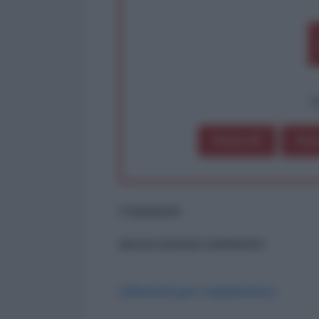
op
Dona 1€
Don
Commenti
ancora nessun commento
Abbonati per commentare