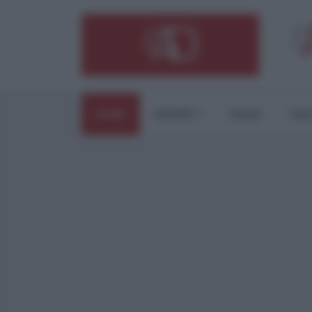
HOME
ESTERI
ITALIA
CUL