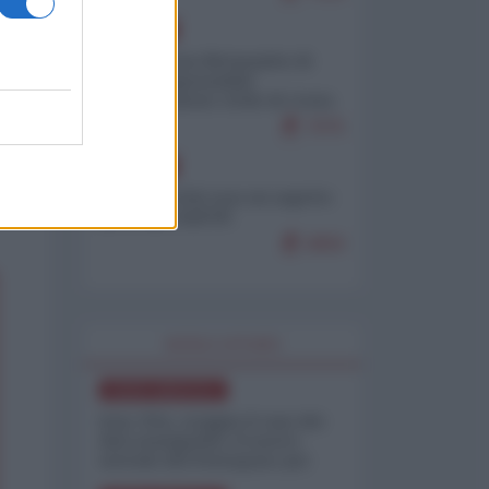
EUROPA
Petro accusa Netanyahu di
essere responsabile
"dell'invasione civile di Ceuta
da parte dei marocchini"
7075
EUROPA
Ceuta, perché non mi aspetto
più nulla dall'UE
6859
WORLD AFFAIRS
NORD-AMERICA
Iran-USA, scoppia il caso dei
dati manipolati: il nuovo
metodo del Pentagono per
minimizzare le perdite