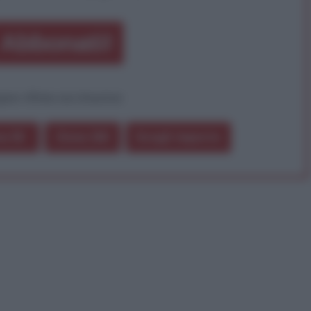
Abbonati!
pure effettua una donazione
a 5€
Dona 15€
Scegli importo