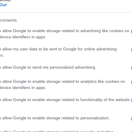
 60 anni, secondo i risultati intermedi della fase III
Out
 The Lancet.
consents
2 casi confermati di Covid-19 nel gruppo placebo
o allow Google to enable storage related to advertising like cookies on
utnik V si è dimostrato efficace al 100% nel
evice identifiers in apps.
.
o allow my user data to be sent to Google for online advertising
s.
taglia contro la pandemia"
to allow Google to send me personalized advertising.
 rappresentano un "grande successo nella battaglia
-19", ha dichiarato Alexander Gíntsburg, direttore
o allow Google to enable storage related to analytics like cookies on
evice identifiers in apps.
di Mosca, che ha sviluppato il vaccino Sputnik V.
o allow Google to enable storage related to functionality of the website
mostrano che non solo lo Sputnik V è il primo vaccino
ei migliori " , ha precisato Kirill Dmitriev, direttore
o allow Google to enable storage related to personalization.
vestment Fund (RDIF), che ha sponsorizzato lo
iunto che lo Sputnik V supera gli altri vaccini in
o allow Google to enable storage related to security, including