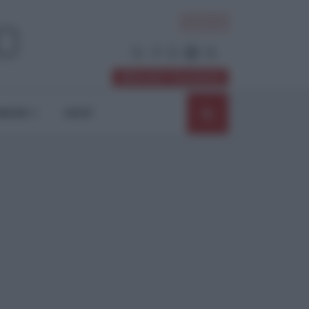
ACCEDI
Abbonati / Sostienici
NIONI
SHOP