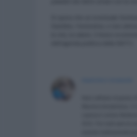
paladini dei diritti umani con la 
Si spera che un eventuale fornitu
Sarebbe, l'ennesima, e non ultima
la vita, la salute, il futuro econo
dell'agenda politica della NATO.
FRANCESCO GUADAGNI
Nato nell'anno di grazia
Marxista fumolentista. S.S.
Laurea in Lettere Moderne, 
2010. Per molti anni mi so
aziende multinazionali qu