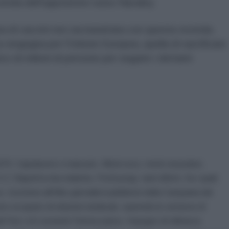
vicenda dell'oppositore russo Navalny.
ra di vaccini non sia barattata con questa vicenda.
 vergogna per l'Unione Europea, quella di sacrificare
mico di milioni di persone per seguire i dettami
 1979. Capolavoro e mancato. Metà osco, metà vesuviano.
C.Napoli la mia malattia. Pochi pregi, tanti difetti, fra i quali:
Iscrizione all'Albo giornalisti pubblicisti della Campania dal
no occupato di relazioni sindacali, coprendo le vertenze di
ali Fiat e di Leonardo Finmeccanica. Impegno di militanza