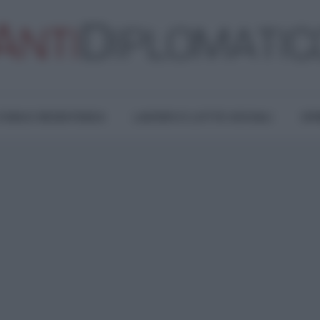
TURA E RESISTENZA
LAVORO E LOTTE SOCIALI
OPI