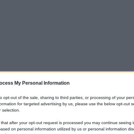
iti per sempre. Il tuo contributo fa la differenza:
ocess My Personal Information
mazione. L'ANTIDIPLOMATICO SEI ANCHE TU!
to opt-out of the sale, sharing to third parties, or processing of your per
formation for targeted advertising by us, please use the below opt-out s
 selection.
a 5€
Dona 15€
Scegli importo
 that after your opt-out request is processed you may continue seeing i
ased on personal information utilized by us or personal information dis