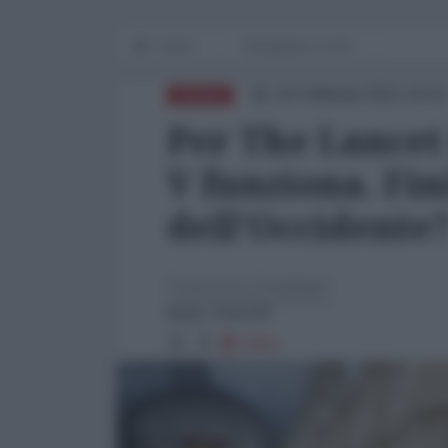
Home
Emergenza Covid
02 Febbraio 2021 16:54
RUSSIA
Per The Lancet 
V funziona. Fin
dell'Occidente
Francesco Guadagni
fonte: Foto AP
1814