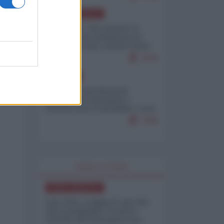
NORD-AMERICA
Il "mistero" dei numeri: il
governo Usa minimizza le
vittime in Iran, mentre fonti
interne...
7679
EUROPA
Mosca: le esercitazioni
nucleari di Germania e
Francia sono il preludio a una
guerra contro la Russia
7349
WORLD AFFAIRS
NORD-AMERICA
Iran-USA, scoppia il caso dei
dati manipolati: il nuovo
metodo del Pentagono per