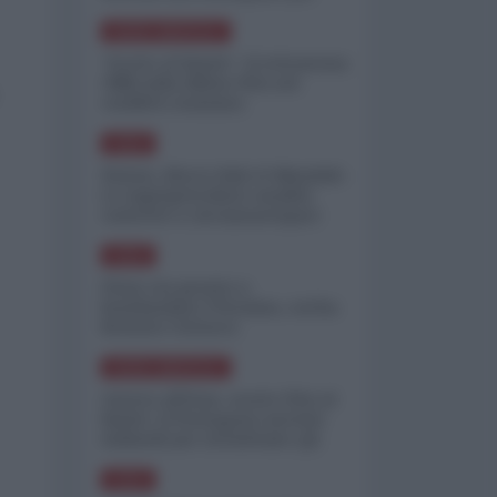
minimizzare le perdite
NORD-AMERICA
"Scorte al limite": il retroscena
CNN sulla difesa USA nel
conflitto iraniano
ASIA
Yemen, blocco Bab el-Mandab:
Le superpetroliere saudite
costrette a circumnavigare
l'Africa
ASIA
l'Iran era pronto a
bombardare l'Ucraina, cos'ha
fermato l'attacco
NORD-AMERICA
Guerra all'Iran, scorte USA al
limite: il Pentagono investe
miliardi per ricostituire gli
arsenali
ASIA