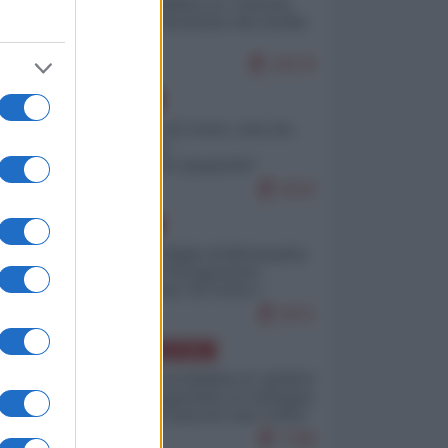
Quali sarebbero le “vittorie
ucraine” decantate dai media
italici?
10170
EUROPA
Invasione di Ceuta: cosa sta
accadendo
nell'enclave spagnola?
9210
EUROPA
Quando il figlio di Netanyahu
incitava "l'occupazione
musulmana" di Ceuta e
Melilla
8471
AMERICA LATINA
Dalla Convertibilità al "grillete
fiscal": l'Argentina si consegna
ai mercati (ancora una volta)
7788