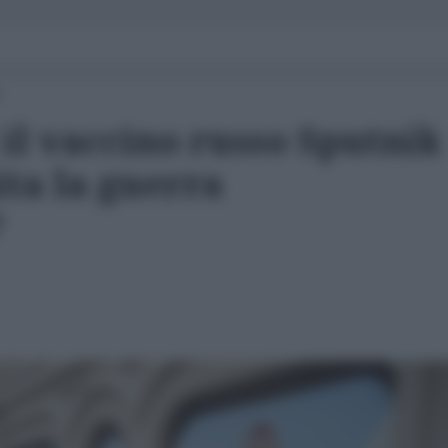
il vaccino russo Sputnik
ita la guerra
?