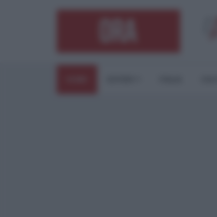
HOME
ESTERI
ITALIA
CUL