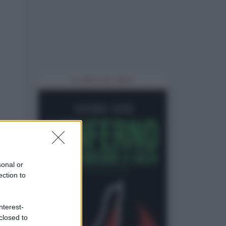
IL LIBRO DEL MESE
sonal or
ection to
nterest-
closed to