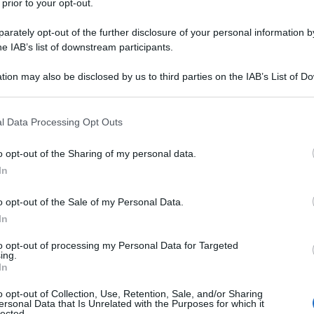
 prior to your opt-out.
rately opt-out of the further disclosure of your personal information by
dente russo Vladimir Putin annunciò al mondo che la
he IAB’s list of downstream participants.
vaccino anti Covid-19, Sputnik V, in occidente,
tion may also be disclosed by us to third parties on the IAB’s List of 
o abbastanza freddi, per non dire scettici.
 that may further disclose it to other third parties.
 that this website/app uses one or more Google services and may gath
 lamentava che non ci fossero pubblicazioni
l Data Processing Opt Outs
including but not limited to your visit or usage behaviour. You may click 
ntanto Mosca continuava a stringere accordi con
 to Google and its third-party tags to use your data for below specifi
o opt-out of the Sharing of my personal data.
ogle consent section.
, Medio Oriente, e Asia per la fornitura del farmaco.
In
ista medica The Lancet ha
pubblicato
i risultati
o opt-out of the Sale of my Personal Data.
I che dimostrano che non ha effetti collaterali gravi ed
In
to opt-out of processing my Personal Data for Targeted
ing.
In
ui 4.902 nel gruppo placebo - hanno mostrato che
ssiva del 91,6%, che aumenta al 91,8% nel gruppo di
o opt-out of Collection, Use, Retention, Sale, and/or Sharing
ersonal Data that Is Unrelated with the Purposes for which it
lected.