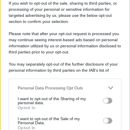
#
UNA
FINESTRA
APERTA
If you wish to opt-out of the sale, sharing to third parties, or
processing of your personal or sensitive information for
targeted advertising by us, please use the below opt-out
section to confirm your selection.
Una finestra aperta
Please note that after your opt-out request is processed you
may continue seeing interest-based ads based on personal
information utilized by us or personal information disclosed to
third parties prior to your opt-out.
La governance cinese vista dai
rappresentanti italiani e la visione dello
You may separately opt-out of the further disclosure of your
sviluppo comune sino-italiano
personal information by third parties on the IAB’s list of
06 Agosto 2026 08:00
downstream participants.
Personal Data Processing Opt Outs
This information may also be disclosed by us to third parties
on the IAB’s List of Downstream Participants that may further
I want to opt-out of the Sharing of my
#
SCELTI
DAL
PEOPLE'S
DAILY
disclose it to other third parties.
personal data.
Opted In
Please note that this website/app uses one or more Google
services and may gather and store information including but
I want to opt-out of the Sale of my
Personal Data.
not limited to your visit or usage behaviour. You may click to
Opted In
grant or deny consent to Google and its third-party tags to