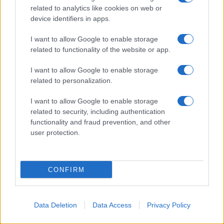
related to analytics like cookies on web or
27 Ottobre 2025 10:00
device identifiers in apps.
I want to allow Google to enable storage
related to functionality of the website or app.
#
I
MEDIA
ALLA
GUERRA
I want to allow Google to enable storage
related to personalization.
di Francesco Santoianni
I want to allow Google to enable storage
related to security, including authentication
functionality and fraud prevention, and other
user protection.
Milioni di chiamate spam? Colpa dello
Stato che non c’è più
CONFIRM
28 Luglio 2026 16:00
Data Deletion
Data Access
Privacy Policy