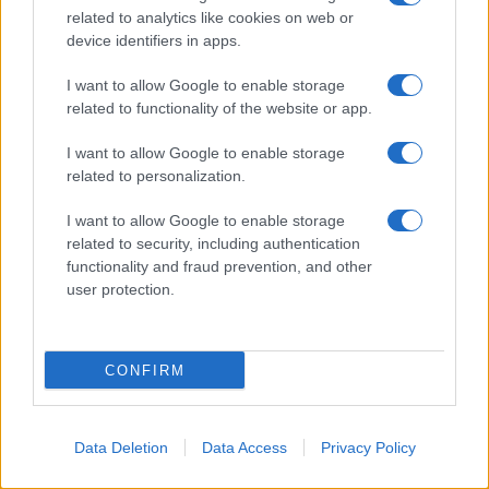
related to analytics like cookies on web or
device identifiers in apps.
I want to allow Google to enable storage
Yunnan: Dove il tè incontra il caffè e la
related to functionality of the website or app.
macadamia profuma di futuro
I want to allow Google to enable storage
27 Ottobre 2025 10:00
related to personalization.
I want to allow Google to enable storage
related to security, including authentication
#
I
MEDIA
ALLA
GUERRA
functionality and fraud prevention, and other
user protection.
di Francesco Santoianni
CONFIRM
Data Deletion
Data Access
Privacy Policy
Milioni di chiamate spam? Colpa dello