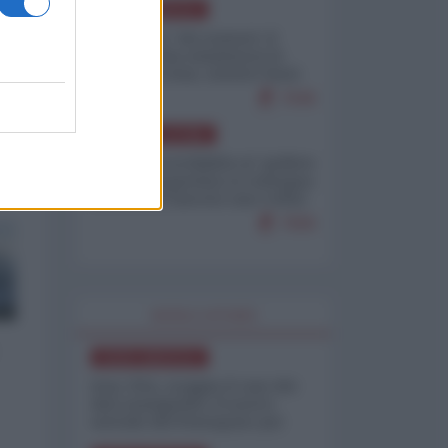
NORD-AMERICA
Il "mistero" dei numeri: il
governo Usa minimizza le
vittime in Iran, mentre fonti
interne...
7646
AMERICA LATINA
Dalla Convertibilità al "grillete
fiscal": l'Argentina si consegna
ai mercati (ancora una volta)
7606
WORLD AFFAIRS
NORD-AMERICA
Iran-USA, scoppia il caso dei
dati manipolati: il nuovo
metodo del Pentagono per
minimizzare le perdite