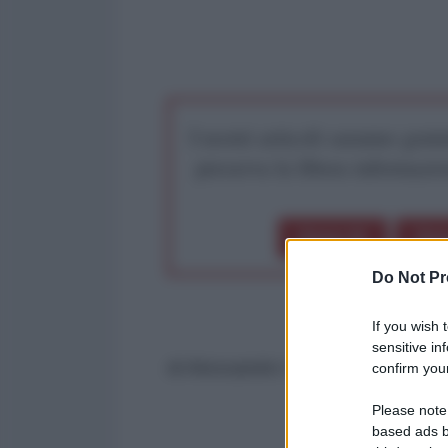
I nostri articoli saranno gratu
preserva la libera infor
Dona 1€
Don
Do Not Pr
If you wish 
sensitive in
di Alessandro Volpi
confirm your
Please note
based ads b