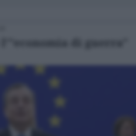
:00
 l'"economia di guerra"