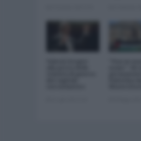
15 Dicembre 2025 07:00
23 Settembre 20
Valerij Gergiev
"Non in no
alla prova delle
nome". Sit 
volontà di guerra
permanente
del capitale
Palestina d
euroatlantico
Montecitor
19 Luglio 2025 21:00
30 Maggio 2025