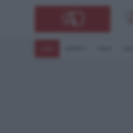
HOME
ESTERI
ITALIA
CUL