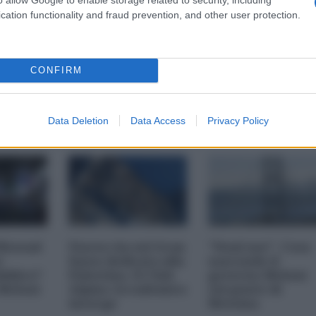
cation functionality and fraud prevention, and other user protection.
CONFIRM
Data Deletion
Data Access
Privacy Policy
 Mossad
Nuova via sul Gran
"Dual use". Cosa
r
Sasso dedicata alla
nasconde il
bblico?
Palestina. Il Club
governo Meloni
 Meloni
Alpino Accademico
sul ponte di
insorge
Messina