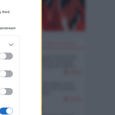
 third
Downstream
er and store
I PIÙ LETTI DELLA SETTIMANA
to grant or
ed purposes
Restare umani: la forma più
alta di ribellione al mondo
distopico di oggi (di Alberto
Bradanini)
18979
Ceuta: perché il Marocco fa
con noi quello che vuole (di
Alberto Negri)
12276
EUROPA