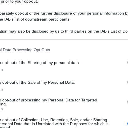
 prior to your opt-out.
s'è un'economia di guerra. Ha sostenuto infatti
rately opt-out of the further disclosure of your personal information by
minoso rapporto preparato per la Commissione
he IAB’s list of downstream participants.
re restrizioni ai finanziamenti europei alle
mismo "di difesa" - e neppure limiti alle fusioni per
tion may also be disclosed by us to third parties on the IAB’s List of 
 that may further disclose it to other third parties.
nte quotati in Borsa e partecipati da un grande
rre una estesa spesa pubblica e il risparmio privato.
 that this website/app uses one or more Google services and may gath
l Data Processing Opt Outs
including but not limited to your visit or usage behaviour. You may click 
 to Google and its third-party tags to use your data for below specifi
zati in tal direzione anche i fondi della Bei e vanno
o opt-out of the Sharing of my personal data.
ogle consent section.
In
 Insomma, lo sviluppo passa dall'elmetto e dalla
a sostenuto l'ex leader del centro sinistra
o opt-out of the Sale of my Personal Data.
In
to opt-out of processing my Personal Data for Targeted
ing.
ATTENZIONE!
In
o opt-out of Collection, Use, Retention, Sale, and/or Sharing
r reagire alla dittatura degli algoritmi.
ersonal Data that Is Unrelated with the Purposes for which it
lected.