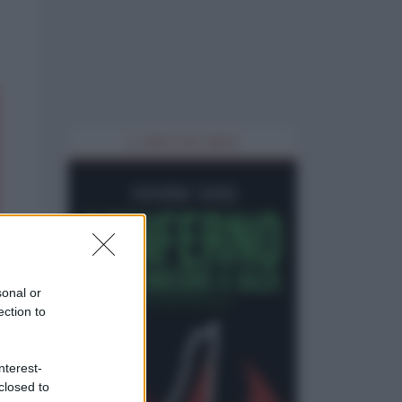
IL LIBRO DEL MESE
sonal or
ection to
nterest-
closed to