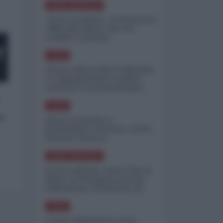
NORD-AMERICA
"Scorte al limite": il retroscena
CNN sulla difesa USA nel
conflitto iraniano
ASIA
Yemen, blocco Bab el-Mandab:
Le superpetroliere saudite
costrette a circumnavigare
l'Africa
.
ASIA
o
l'Iran era pronto a
bombardare l'Ucraina, cos'ha
fermato l'attacco
NORD-AMERICA
Guerra all'Iran, scorte USA al
limite: il Pentagono investe
miliardi per ricostituire gli
arsenali
ASIA
Canale diplomatico resta