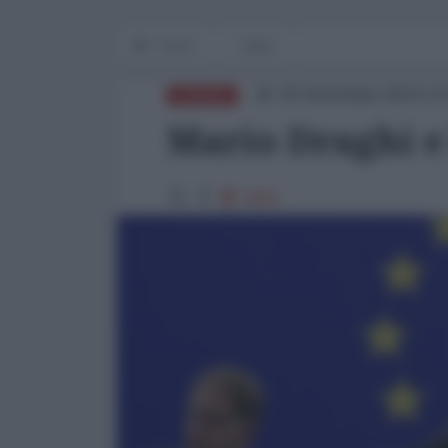
Home
Italia
06 Settembre 2024 13
EUROPA
Mario Draghi e
4009