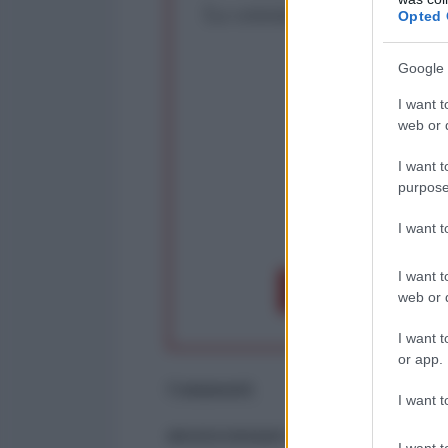
La censura imposta a l'Ant
Opted 
Rivendica un
Partecip
Google 
I want t
web or d
I want t
purpose
I want 
op
I want t
Dona 1€
Don
web or d
I want t
or app.
Commenti
I want t
ancora nessun commento
I want t