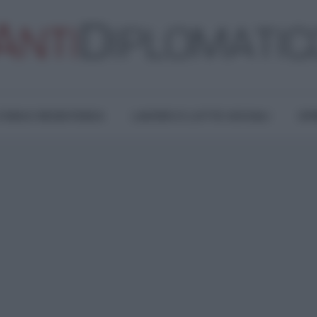
TURA E RESISTENZA
LAVORO E LOTTE SOCIALI
OPI