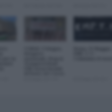
25 19:00
02 Settembre 2025 20:00
08 Agosto 2025 16:11
stro
COBAS. 3 Giugno,
Roma, 31 Maggio
in
Sciopero
EMP_T_Y –
 per la
nazionale. Stop ai
Colmiamo il vuot
avanti
Trasporti Dual-
io
USE verso Israele
di Poste Air Cargo
 10:00
28 Maggio 2025 15:00
28 Maggio 2025 08:30