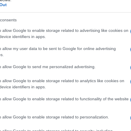
iDiplomatico lede un tuo diritto fondamentale.
Out
a vera informazione pluralista.
a alla nostra Lunga Marcia.
consents
o allow Google to enable storage related to advertising like cookies on
evice identifiers in apps.
Abbonati!
o allow my user data to be sent to Google for online advertising
s.
to allow Google to send me personalized advertising.
pure effettua una donazione
o allow Google to enable storage related to analytics like cookies on
a 5€
Dona 15€
Scegli importo
evice identifiers in apps.
o allow Google to enable storage related to functionality of the website
o allow Google to enable storage related to personalization.
o allow Google to enable storage related to security, including