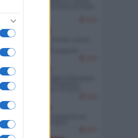
Quali sarebbero le “vittorie
ucraine” decantate dai media
italici?
9443
EUROPA
Invasione di Ceuta: cosa sta
accadendo
nell'enclave spagnola?
9144
EUROPA
Quando il figlio di Netanyahu
incitava "l'occupazione
musulmana" di Ceuta e
Melilla
8304
EUROPA
Geopolitica predatoria (di
Marco Travaglio)
8207