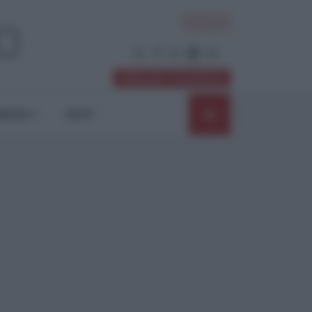
ACCEDI
Abbonati / Sostienici
NIONI
SHOP