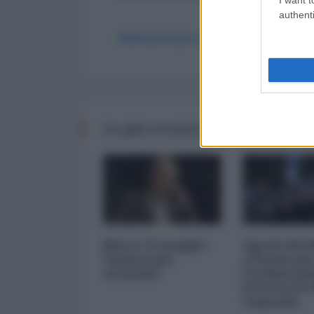
authenti
Abbonati per commentare
Le più recenti da Italia
Marco Travaglio -
Agenti del
Numeri per
a Parma pe
assassini
l'ordine pu
Il Governo
risponda