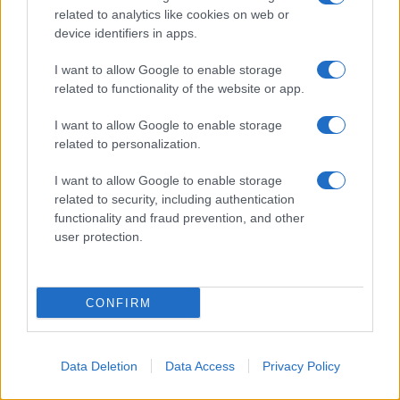
24 Luglio 2026 15:49
related to analytics like cookies on web or
device identifiers in apps.
I want to allow Google to enable storage
related to functionality of the website or app.
#
GENERAZIONE
ANTIDIPLOMATICA
I want to allow Google to enable storage
related to personalization.
I want to allow Google to enable storage
related to security, including authentication
functionality and fraud prevention, and other
user protection.
Berlino salva la privacy delle chat online –
ma il rischio censura resta all’orizzonte
CONFIRM
17 Ottobre 2025 13:00
Data Deletion
Data Access
Privacy Policy
#
UNA
FINESTRA
APERTA