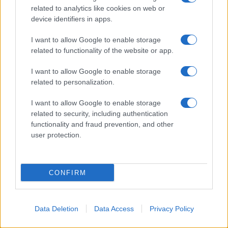
related to analytics like cookies on web or
device identifiers in apps.
di Loretta Napoleoni
I want to allow Google to enable storage
related to functionality of the website or app.
I want to allow Google to enable storage
related to personalization.
"Black Rock non perde mai" – l'allarme di
I want to allow Google to enable storage
Volpi sulla bolla tecnologica
related to security, including authentication
27 Giugno 2026 16:24
functionality and fraud prevention, and other
user protection.
#
MONDISUD
CONFIRM
di Fabrizio Verde
Data Deletion
Data Access
Privacy Policy