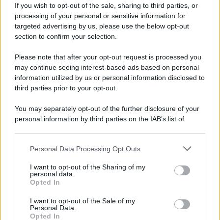
If you wish to opt-out of the sale, sharing to third parties, or
processing of your personal or sensitive information for
targeted advertising by us, please use the below opt-out
section to confirm your selection.
Please note that after your opt-out request is processed you
may continue seeing interest-based ads based on personal
information utilized by us or personal information disclosed to
Cina, Russia e Iran, io ve l’avevo detto (di
third parties prior to your opt-out.
Vito Petrocelli)
07 Agosto 2026 18:00
You may separately opt-out of the further disclosure of your
personal information by third parties on the IAB’s list of
downstream participants.
#
STORIA
IN
DIRETTA
Personal Data Processing Opt Outs
This information may also be disclosed by us to third parties
on the IAB’s List of Downstream Participants that may further
I want to opt-out of the Sharing of my
disclose it to other third parties.
personal data.
di Loretta Napoleoni
Opted In
Please note that this website/app uses one or more Google
services and may gather and store information including but
I want to opt-out of the Sale of my
Personal Data.
not limited to your visit or usage behaviour. You may click to
Opted In
grant or deny consent to Google and its third-party tags to