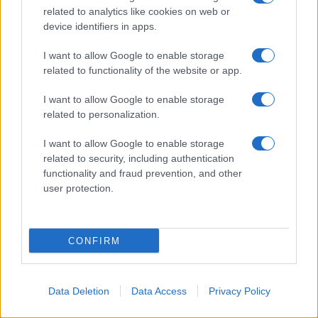
related to analytics like cookies on web or
device identifiers in apps.
#
ECONOMIA
E
DINTORNI
I want to allow Google to enable storage
related to functionality of the website or app.
di Giuseppe Masala
I want to allow Google to enable storage
related to personalization.
I want to allow Google to enable storage
related to security, including authentication
functionality and fraud prevention, and other
user protection.
Gli Stati Uniti stanno perdendo “la Guerra
Mondiale a pezzi”?
25 Giugno 2026 10:00
CONFIRM
#
EXODUS
Data Deletion
Data Access
Privacy Policy