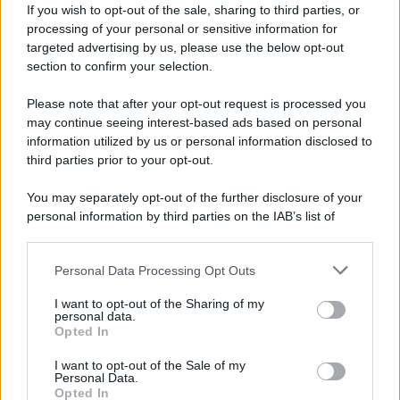
If you wish to opt-out of the sale, sharing to third parties, or
24 Luglio 2026 15:49
processing of your personal or sensitive information for
targeted advertising by us, please use the below opt-out
section to confirm your selection.
#
GENERAZIONE
ANTIDIPLOMATICA
Please note that after your opt-out request is processed you
may continue seeing interest-based ads based on personal
information utilized by us or personal information disclosed to
third parties prior to your opt-out.
You may separately opt-out of the further disclosure of your
personal information by third parties on the IAB’s list of
downstream participants.
Personal Data Processing Opt Outs
Berlino salva la privacy delle chat online –
This information may also be disclosed by us to third parties
ma il rischio censura resta all’orizzonte
on the IAB’s List of Downstream Participants that may further
I want to opt-out of the Sharing of my
disclose it to other third parties.
personal data.
17 Ottobre 2025 13:00
Opted In
Please note that this website/app uses one or more Google
services and may gather and store information including but
I want to opt-out of the Sale of my
Personal Data.
not limited to your visit or usage behaviour. You may click to
Opted In
#
UNA
FINESTRA
APERTA
grant or deny consent to Google and its third-party tags to