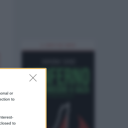
IL LIBRO DEL MESE
sonal or
ection to
nterest-
closed to