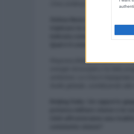
Cina continua a sostenere la coo
authenti
Xinhua News Agency: Durante l
triplicare la capacità installat
indicata come unico grande pa
Qual è il commento cinese?
Risposta (Wang Wenbin):
La Cina
energie rinnovabili e ha fatto prog
ambiziosi. La Cina è impegnata a
livello globale, contribuendo alla
Beijing Daily: Un rapporto gia
potenza militare cinese e la co
Uniti affronteranno una rivalità
commento cinese?