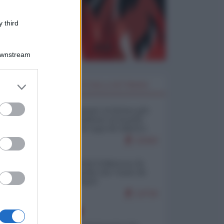
 third
Downstream
er and store
I PIÙ LETTI DELLA SETTIMANA
to grant or
ed purposes
Restare umani: la forma più
alta di ribellione al mondo
distopico di oggi (di Alberto
Bradanini)
22443
Ceuta: perché il Marocco fa
con noi quello che vuole (di
Alberto Negri)
12716
EUROPA