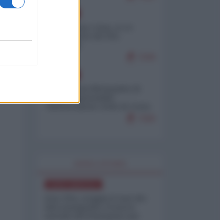
EUROPA
Cina, Russia e Iran, io ve
l’avevo detto (di Vito
Petrocelli)
7229
EUROPA
Petro accusa Netanyahu di
essere responsabile
"dell'invasione civile di Ceuta
da parte dei marocchini"
7160
WORLD AFFAIRS
NORD-AMERICA
Iran-USA, scoppia il caso dei
dati manipolati: il nuovo
metodo del Pentagono per