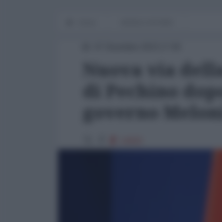
Home
WORLD AFFAIRS
07 Dicembre 2023 17:00
Nuova via della
di Pechino dopo
governo Melon
14920