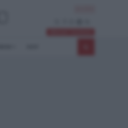
ACCEDI
Abbonati / Sostienici
NIONI
SHOP