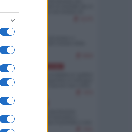
La mappa di Eurostat che
smonta tutte le storielle che vi
raccontano sul turismo di
massa
11275
ITALIA
Il turismo di massa e i
"risvegli" del Corriere della
sera
9505
AMERICA LATINA
Dalla Convertibilità al "grillete
fiscal": l'Argentina si consegna
ai mercati (ancora una volta)
7975
EUROPA
Mosca: le esercitazioni
nucleari di Germania e
Francia sono il preludio a una
guerra contro la Russia
7591