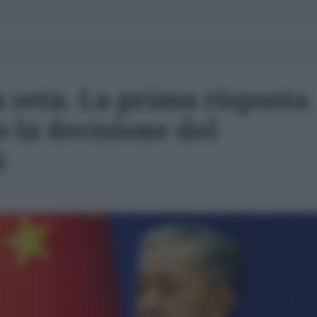
 seta. La prima risposta
 la decisione del
i