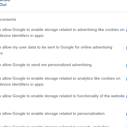
Out
rno argentino, l'inviato speciale del presidente
consents
nte del Comitato permanente del Congresso
 parteciperà all'inaugurazione del nuovo presidente
o allow Google to enable storage related to advertising like cookies on
evice identifiers in apps.
Aires.
o allow my user data to be sent to Google for online advertising
fficialmente a Pechino la decisione di
s.
ll'Iniziativa Belt and Road, cui si era unita nel
to allow Google to send me personalized advertising.
e e quale impatto avrà sulle relazioni sino-
o allow Google to enable storage related to analytics like cookies on
evice identifiers in apps.
 ritiene che l'Iniziativa Belt and Road abbia portato
o allow Google to enable storage related to functionality of the website
ntando un bene pubblico internazionale molto
perazione internazionale più ampia. La Cina si
o allow Google to enable storage related to personalization.
 diffamare o sabotare la cooperazione della Belt
ne. Nonostante l'Italia abbia deciso di ritirarsi, la
o allow Google to enable storage related to security, including