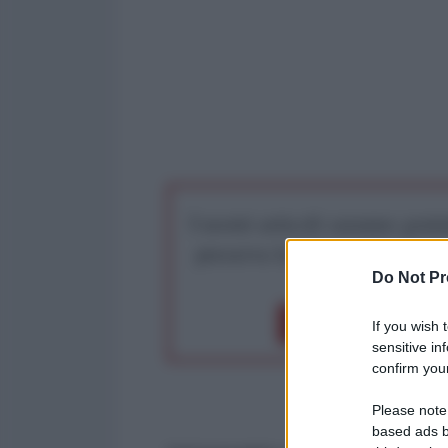
I nostri articoli saranno gratu
preserva la libera infor
Do Not Pr
Dona 1€
Don
If you wish 
sensitive in
confirm your
Please note
based ads b