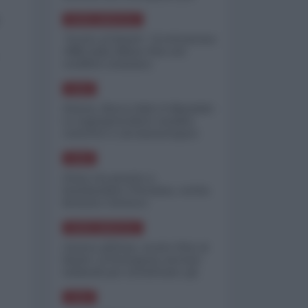
minimizzare le perdite
NORD-AMERICA
"Scorte al limite": il retroscena
CNN sulla difesa USA nel
conflitto iraniano
ASIA
Yemen, blocco Bab el-Mandab:
Le superpetroliere saudite
costrette a circumnavigare
l'Africa
ASIA
l'Iran era pronto a
bombardare l'Ucraina, cos'ha
fermato l'attacco
NORD-AMERICA
Guerra all'Iran, scorte USA al
limite: il Pentagono investe
miliardi per ricostituire gli
arsenali
ASIA