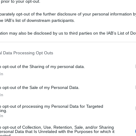
el portavoce del Ministero degli Esteri cinese
 prior to your opt-out.
 tematiche di rilevanza internazionale. Tra i
rately opt-out of the further disclosure of your personal information by
o la decisione dell'Italia di porre fine alla sua
he IAB’s list of downstream participants.
 and Road, la posizione della Cina sulla cooperazione
tion may also be disclosed by us to third parties on the IAB’s List of 
che nelle relazioni sino-giapponesi.
 that may further disclose it to other third parties.
 that this website/app uses one or more Google services and may gath
ce l'impegno della Cina nei confronti della
l Data Processing Opt Outs
including but not limited to your visit or usage behaviour. You may click 
olo nella lotta ai cambiamenti climatici e le
 to Google and its third-party tags to use your data for below specifi
o opt-out of the Sharing of my personal data.
tra la Cina e l'Unione Europea.
ogle consent section.
In
ulla prossima visita di stato del presidente cinese Xi
o opt-out of the Sale of my Personal Data.
 relative al rafforzamento delle relazioni bilaterali.
In
to opt-out of processing my Personal Data for Targeted
o sguardo approfondito sugli sviluppi e sulle
ing.
In
tiche della Cina con vari attori internazionali.
o opt-out of Collection, Use, Retention, Sale, and/or Sharing
ersonal Data that Is Unrelated with the Purposes for which it
lected.