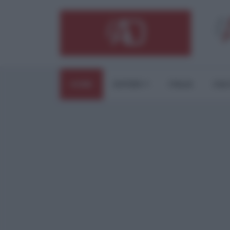
HOME
ESTERI
ITALIA
CUL