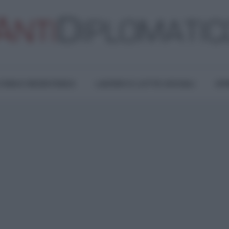
TURA E RESISTENZA
LAVORO E LOTTE SOCIALI
OPI