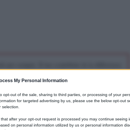
iti per sempre. Il tuo contributo fa la differenza:
mazione. L'ANTIDIPLOMATICO SEI ANCHE TU!
ocess My Personal Information
a 5€
Dona 15€
Scegli importo
to opt-out of the sale, sharing to third parties, or processing of your per
formation for targeted advertising by us, please use the below opt-out s
 selection.
 that after your opt-out request is processed you may continue seeing i
ased on personal information utilized by us or personal information dis