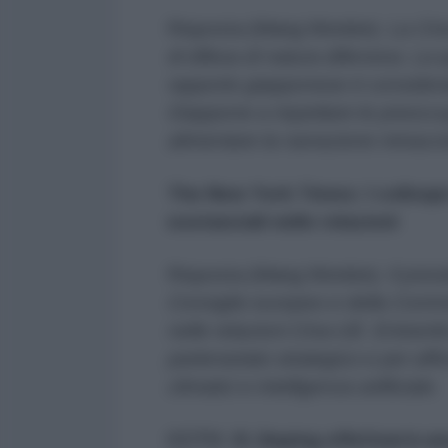
Risposta (Wang Wenbin):
La Cina
di difesa di natura difensiva. La 
rapporto giapponese è considerat
Giappone a rispettare le preoccup
alimentare la narrazione minacci
The New York Times: I colloqui
sostanziali nelle relazioni
Risposta (Wang Wenbin):
Il pres
Consiglio europeo e della Commi
nelle relazioni Cina-UE. Entrambi
partenariato strategico e per aff
climatici e intelligenza artificiale.
CCTV: Xi Jinping effettuerà una