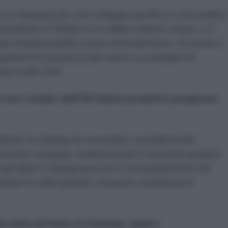
 si impegna per uno sviluppo pacifico e una politica
questione di Taiwan è un affare interno cinese, e il
o irresponsabile e privo di fondamento. Si esorta il
azioni di sicurezza dei vicini e a smettere di
osa sulla Cina.
 con i leader dell'UE hanno prodotto progressi
idente Xi Jinping ha incontrato i presidenti del
ssione europea, evidenziando il momento positivo
 gli attori si impegnano per il consolidamento del
rontare le sfide globali, compresi cambiamenti
 visita di Stato in Vietnam. Qual è